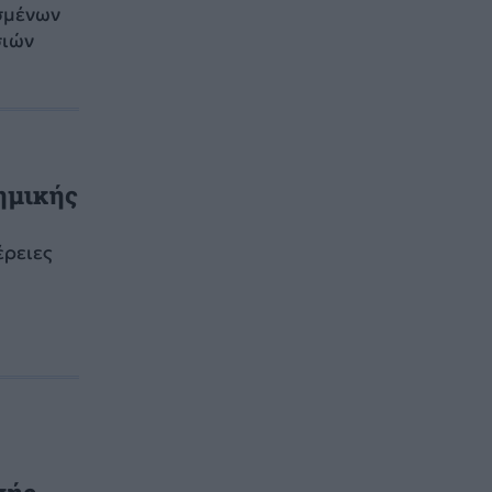
σμένων
σιών
τημικής
έρειες
κής