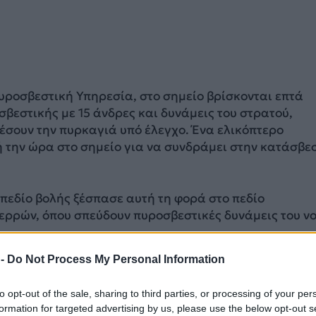
υροσβεστική Υπηρεσία, στο σημείο βρίσκονται επτά
βεστικής με 15 άνδρες και δυνάμεις του στρατού,
έσουν την πυρκαγιά υπό έλεγχο. Ένα ελικόπτερο
ή την ώρα στο σημείο για να συνδράμει στην κατάσβε
πεδίο βολής ξέσπασε αυτή τη φορά στο πεδίο
ερρών, όπου σπεύδουν πυροσβεστικές δυνάμεις του ν
ρη ενημέρωση της Πυροσβεστικής Υπηρεσίας, στο ση
 -
Do Not Process My Personal Information
ρος δύο αεροσκάφη, τύπου «Καναντέρ» κι ένα ελικόπτ
ς επιχειρούν από το έδαφος.
to opt-out of the sale, sharing to third parties, or processing of your per
formation for targeted advertising by us, please use the below opt-out s