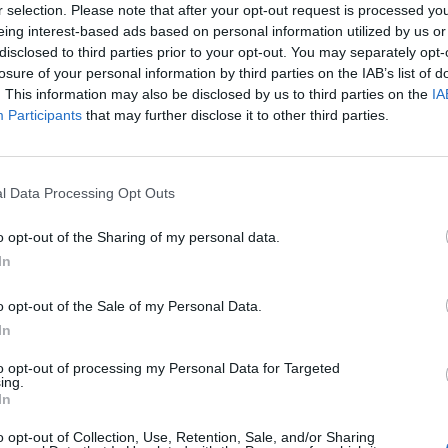
ίρνουν μέρος και δυνάμεις του Στρατού. Τα δύο
r selection. Please note that after your opt-out request is processed y
ολής συμμετέχουν στην φετινή άσκηση «Παρμενίων»
eing interest-based ads based on personal information utilized by us or
 και ερευνάται εάν οι πυρκαγιές προκλήθηκαν από
disclosed to third parties prior to your opt-out. You may separately opt-
ς στο πλαίσιο της άσκησης.
losure of your personal information by third parties on the IAB’s list of
. This information may also be disclosed by us to third parties on the
IA
Participants
that may further disclose it to other third parties.
ΔΙΑΦΗΜΙΣΗ
l Data Processing Opt Outs
o opt-out of the Sharing of my personal data.
In
o opt-out of the Sale of my Personal Data.
In
to opt-out of processing my Personal Data for Targeted
ing.
In
o opt-out of Collection, Use, Retention, Sale, and/or Sharing