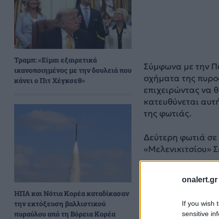
Τραμπ: «Είμαι εξαιρετικά
Σύμφωνα με την Π
ικανοποιημένος με την δουλειά που
οχήματα της πυροσ
κάνει ο Πιτ Χέγκσεθ»
επιχειρώντας να θ
κατευθύνεται αυτ
της φωτιάς.
Δεύτερη φωτιά σε 
«Μελενικιτσίου» Σ
Σύμφωνα με νεότε
onalert.gr
επιχειρούν από αέ
ΗΠΑ και Νότια Κορέα καταδίκασαν
ενώ 15 πυροσβέστε
την εκτόξευση βαλλιστικού
If you wish 
πυραύλου από τη Βόρεια Κορέα
sensitive in