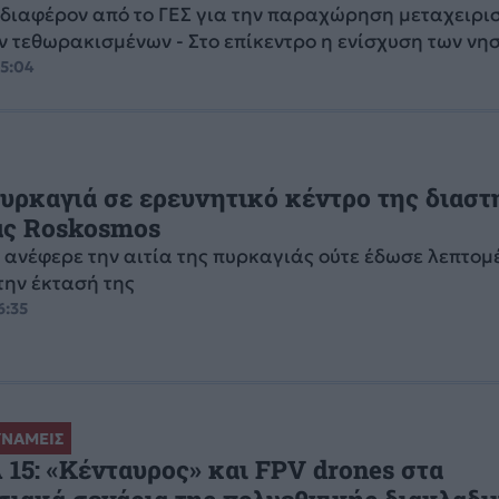
διαφέρον από το ΓΕΣ για την παραχώρηση μεταχειρι
 τεθωρακισμένων - Στο επίκεντρο η ενίσχυση των νη
05:04
υρκαγιά σε ερευνητικό κέντρο της διασ
ας Roskosmos
 ανέφερε την αιτία της πυρκαγιάς ούτε έδωσε λεπτομ
την έκτασή της
6:35
ΥΝΑΜΕΙΣ
5: «Κένταυρος» και FPV drones στα
σιακά σενάρια της πολυεθνικής διακλαδι