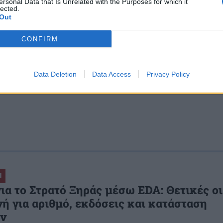
ersonal Data that Is Unrelated with the Purposes for which it
lected.
Out
ΟΠΛΕΣ ΔΥΝΑΜΕΙΣ
ΠΑΡΜΕΝΙΩΝ
ΠΕΔΙΟ ΒΟΛΗΣ
ΠΥΡΚΑΓΙΑ
CONFIRM
s
και μάθετε πρώτοι όλες τις ειδήσεις για την άμυνα.
Data Deletion
Data Access
Privacy Policy
Ι
για το Στρατό Ξηράς μέσω EDA: Θετικές 
ή για αριθμό, εκδόσεις και κατάσταση
ν