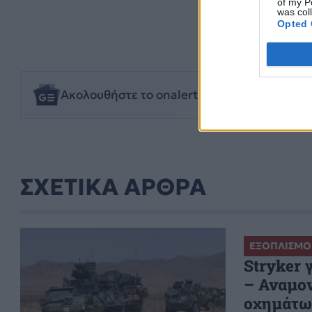
of my P
was col
Opted 
ΕΙΔΗΣΕΙΣ
ΕΝ
Ακολουθήστε το onalert.gr στο
Google New
ΣΧΕΤΙΚΑ ΑΡΘΡΑ
ΕΞΟΠΛΙΣΜΟ
Stryker 
– Αναμον
οχημάτω