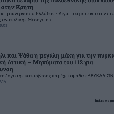
 στην Κρήτη
τρο η συνεργασία Ελλάδας - Αιγύπτου με φόντο την στ
ς ανατολικής Μεσογείου
05:02
λι και Ψάθα η μεγάλη μάχη για την πυρκ
κή Αττική – Μηνύματα του 112 για
υνση
το έργο της κατάσβεσης παρέχει ομάδα «ΔΕΥΚΑΛΙΩΝ
7:14
Δείτε περ