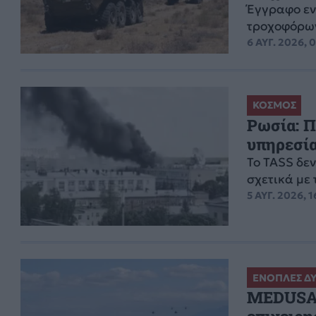
Έγγραφο εν
τροχοφόρων
6 ΑΥΓ. 2026, 
ΚΟΣΜΟΣ
Ρωσία: Π
υπηρεσί
Το TASS δεν
σχετικά με 
5 ΑΥΓ. 2026, 1
ΕΝΟΠΛΕΣ Δ
MEDUSA 1
επιχειρη