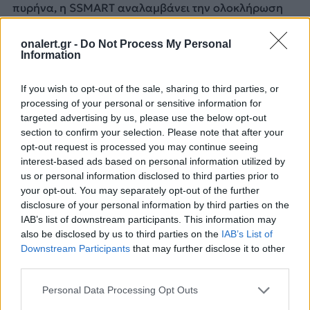
πυρήνα, η SSMART αναλαμβάνει την ολοκλήρωση
και ο Σκαραμαγκάς θα είναι το φυσικό εργοτάξιο του
εκσυγχρονισμού. Αν αυτά τα τρία σκέλη κινηθούν
onalert.gr -
Do Not Process My Personal
συντονισμένα, το πρόγραμμα μπορεί να πετύχει τον
Information
στόχο του. Αν υπάρξουν νεκρά διαστήματα,
καθυστερήσεις ή αστοχίες συγχρονισμού, τότε το
If you wish to opt-out of the sale, sharing to third parties, or
χρονοδιάγραμμα θα πιεστεί από την πρώτη κιόλας
processing of your personal or sensitive information for
φρεγάτα.
targeted advertising by us, please use the below opt-out
section to confirm your selection. Please note that after your
opt-out request is processed you may continue seeing
Τα όπλα, το Sovraponte και ο «Κένταυρος»
interest-based ads based on personal information utilized by
Ο εκσυγχρονισμός των MEKO δεν περιορίζεται μόνο
us or personal information disclosed to third parties prior to
your opt-out. You may separately opt-out of the further
στους αισθητήρες και στο σύστημα μάχης. Το
disclosure of your personal information by third parties on the
Πολεμικό Ναυτικό εξετάζει και υλοποιεί παράλληλες
IAB’s list of downstream participants. This information may
παρεμβάσεις που θα ενισχύσουν την
also be disclosed by us to third parties on the
IAB’s List of
επιβιωσιμότητα και την αποτελεσματικότητα των
Downstream Participants
that may further disclose it to other
πλοίων.
third parties.
Η αναβάθμιση του κύριου πυροβόλου Mk45
, η
Personal Data Processing Opt Outs
επιλογή του Sovraponte 76/62 ως λύση ενίσχυσης