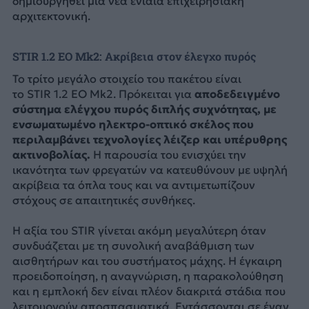
δημιουργηθεί μια νέα ενιαία επιχειρησιακή
αρχιτεκτονική.
STIR 1.2 EO Mk2: Ακρίβεια στον έλεγχο πυρός
Το τρίτο μεγάλο στοιχείο του πακέτου είναι
το STIR 1.2 EO Mk2. Πρόκειται για
αποδεδειγμένο
σύστημα ελέγχου πυρός διπλής συχνότητας, με
ενσωματωμένο ηλεκτρο-οπτικό σκέλος που
περιλαμβάνει τεχνολογίες λέιζερ και υπέρυθρης
ακτινοβολίας.
Η παρουσία του ενισχύει την
ικανότητα των φρεγατών να κατευθύνουν με υψηλή
ακρίβεια τα όπλα τους και να αντιμετωπίζουν
στόχους σε απαιτητικές συνθήκες.
Η αξία του STIR γίνεται ακόμη μεγαλύτερη όταν
συνδυάζεται με τη συνολική αναβάθμιση των
αισθητήρων και του συστήματος μάχης. Η έγκαιρη
προειδοποίηση, η αναγνώριση, η παρακολούθηση
και η εμπλοκή δεν είναι πλέον διακριτά στάδια που
λειτουργούν αποσπασματικά. Εντάσσονται σε έναν