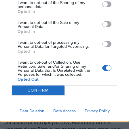
της εγγύς άμυνας
και
η ενσωμάτωση σύγχρονων
I want to opt-out of the Sharing of my
personal data.
συστημάτων επικοινωνιών αποτελούν κρίσιμα
Opted In
κομμάτια της συνολικής εικόνας
.
Το Sovraponte ειδικά αποκτά ιδιαίτερη αξία στο νέο
I want to opt-out of the Sale of my
Personal Data.
περιβάλλον απειλών, όπου τα πλοία καλούνται να
Opted In
αντιμετωπίσουν UAV, ταχύπλοες ασύμμετρες
απειλές, περιφερόμενα πυρομαχικά και χαμηλού
I want to opt-out of processing my
κόστους στόχους χωρίς να εξαντλούν πολύτιμα
Personal Data for Targeted Advertising.
Opted In
πυραυλικά αποθέματα.
I want to opt-out of Collection, Use,
Στο ίδιο πλαίσιο εντάσσεται και ο ελληνικός
Retention, Sale, and/or Sharing of my
Personal Data that Is Unrelated with the
«Κένταυρος», το anti-drone σύστημα ηλεκτρονικού
Purposes for which it was collected.
πολέμου που έχει ήδη κεντρίσει το ενδιαφέρον για
Opted Out
την ενίσχυση της προστασίας μονάδων επιφανείας.
Η εμπειρία από την Ερυθρά Θάλασσα, τη Μαύρη
CONFIRM
Θάλασσα και τη Μέση Ανατολή δείχνει ότι οι
φρεγάτες δεν απειλούνται πλέον μόνο από
κλασικούς πυραύλους και αεροσκάφη.
Data Deletion
Data Access
Privacy Policy
Απειλούνται από φθηνά UAV, θαλάσσια drones,
κορεστικές επιθέσεις και συστήματα που επιχειρούν