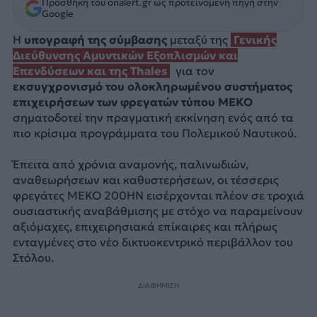
Προσθήκη του onalert.gr ως προτεινόμενη πηγή στην
Google
Η
υπογραφή της σύμβασης
μεταξύ της
Γενικής
Διεύθυνσης Αμυντικών Εξοπλισμών και
Επενδύσεων και της Thales
για τον
εκσυγχρονισμό του ολοκληρωμένου συστήματος
επιχειρήσεων των φρεγατών τύπου MEKO
σηματοδοτεί την πραγματική εκκίνηση ενός από τα
πιο κρίσιμα προγράμματα του Πολεμικού Ναυτικού.
Έπειτα από χρόνια αναμονής, παλινωδιών,
αναθεωρήσεων και καθυστερήσεων, οι τέσσερις
φρεγάτες MEKO 200HN εισέρχονται πλέον σε τροχιά
ουσιαστικής αναβάθμισης με στόχο να παραμείνουν
αξιόμαχες, επιχειρησιακά επίκαιρες και πλήρως
ενταγμένες στο νέο δικτυοκεντρικό περιβάλλον του
Στόλου.
ΔΙΑΦΗΜΙΣΗ