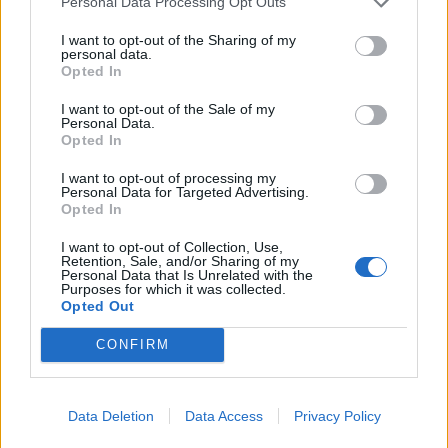
Personal Data Processing Opt Outs
News
και μάθετε πρώτοι όλες τις ειδήσεις
για την άμυνα.
I want to opt-out of the Sharing of my
personal data.
Opted In
I want to opt-out of the Sale of my
Personal Data.
Διάβασε επίσης
Opted In
I want to opt-out of processing my
Personal Data for Targeted Advertising.
Opted In
I want to opt-out of Collection, Use,
Retention, Sale, and/or Sharing of my
Personal Data that Is Unrelated with the
Purposes for which it was collected.
Opted Out
Τριμερής αμυντική
Ελληνικοί δορυ
CONFIRM
συμφωνία: Τουρκία,
μικροδορυφόρο
Σαουδική Αραβία και
στρατιωτική χρ
Πακιστάν ενισχύουν τους
σχεδιασμός το
Data Deletion
Data Access
Privacy Policy
δεσμούς τους
αξιοποίηση της