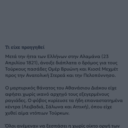
Τι είχε προηγηθεί
Μετά την ήττα των Ελλήνων στην Αλαμάνα (23
Απριλίου 1821), άνοιξε διάπλατα ο δρόμος για τους
Τούρκους πασάδες Ομέρ Βρυώνη και Κιοσέ Μεχμέτ
προς την Ανατολική Στερεά και την Πελοπόννησο.
Ο μαρτυρικός θάνατος του Αθανάσιου Διάκου είχε
αφήσει χωρίς ικανό αρχηγό τους εξεγερμένους
ραγιάδες. Ο φόβος κυρίευσε τα ήδη επαναστατημένα
κέντρα (Λειβαδιά, Σάλωνα και Αττική), όπου είχε
χυθεί αίμα ντόπιων Τούρκων.
Όλοι ανέμεναν να ξεσπάσει η χωρίς οίκτο οργή των