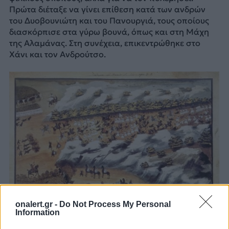
Πρώτα διέταξε να γίνει επίθεση κατά των ανδρών
του Δυοβουνιώτη και του Πανουργιά, τους οποίους
διασκόρπισε στα γύρω βουνά, όπως και στη Μάχη
της Αλαμάνας. Στη συνέχεια, επικεντρώθηκε στο
Χάνι και τον Ανδρούτσο.
onalert.gr -
Do Not Process My Personal
Information