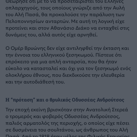
Θεώρησε ότι με το να προσεταιριστεί του Έλληνες
οπλαρχηγούς, τους οποίους γνώριζε από την Αυλή
του Αλή Πασά, θα προκαλούσε την παράλυση των
Πελοποννησίων ανταρτών. Με αυτή τη λογική είχε
προτείνει και στον Αθανάσιο Διάκο να ενταχθεί στις
δυνάμεις του, αλλά αυτός είχε αρνηθεί.
Ο Ομέρ Βρυώνης δεν είχε αντιληφθεί την έκταση και
την έννοια του ελληνικού ξεσηκωμού. Πίστευε ότι
επρόκειτο για μια απλή ανταρσία, που θα ήταν
εύκολο να κατασταλεί και όχι για τον ξεσηκωμό ενός
ολοκλήρου έθνους, που διεκδικούσε την ελευθερία
και την αυτοδιάθεσή του.
Η “πρόταση” και ο θρυλικός Οδυσσέας Ανδρούτσος
Την εποχή εκείνη βρισκόταν στην Ανατολική Στερεά
ο τρομερός και φοβερός Οδυσσέας Ανδρούτσος,
παλιός αρματολός της περιοχής, ο οποίος είχε πέσει
σε δυσμένεια του σουλτάνου, ως άνθρωπος του Αλή
Πασά. Από το 1818 ήταν μέλος της Φιλικής Εταιρείας