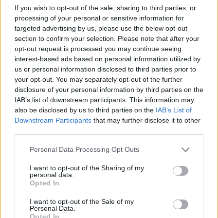
If you wish to opt-out of the sale, sharing to third parties, or
processing of your personal or sensitive information for
Έκανε μια απόπειρα να τον μεταπείσει, στέλνοντας
targeted advertising by us, please use the below opt-out
ένα δερβίση ως αγγελιοφόρο. Η αποστολή του
section to confirm your selection. Please note that after your
ιερωμένου είχε τον λόγο της. Ο Ομέρ Βρυώνης
opt-out request is processed you may continue seeing
γνώριζε ότι ο Ανδρούτσος ήταν Μουσουλμάνος
interest-based ads based on personal information utilized by
Μπεκταξής.
us or personal information disclosed to third parties prior to
your opt-out. You may separately opt-out of the further
Ο δερβίσης προχώρησε έφιππος προς το Χάνι, αλλά
disclosure of your personal information by third parties on the
ξαφνικά δέχθηκε μια σφαίρα στο μέτωπο κι έπεσε
IAB’s list of downstream participants. This information may
άπνους. Οι Οθωμανοί επιτέθηκαν κατά κύματα στο
also be disclosed by us to third parties on the
IAB’s List of
Χάνι.
Downstream Participants
that may further disclose it to other
third parties.
Ο Ανδρούτσος και οι άνδρες του κρατούσαν γερά. Ο
Personal Data Processing Opt Outs
Ομέρ Βρυώνης εξεμάνη με την ανικανότητα των
αξιωματικών του και διέταξε και νέα επίθεση κατά το
I want to opt-out of the Sharing of my
μεσημέρι. Και αυτή απέτυχε.
personal data.
Opted In
I want to opt-out of the Sale of my
Η “ανασυγκρότηση” και η μοιραία κατάληξη
Personal Data.
Opted In