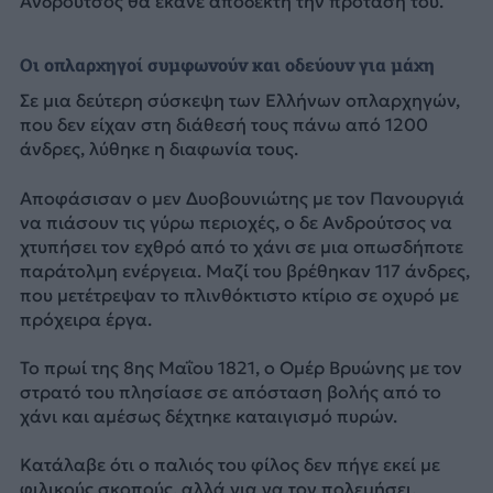
Ανδρούτσος θα έκανε αποδεκτή την πρότασή του.
Οι οπλαρχηγοί συμφωνούν και οδεύουν για μάχη
Σε μια δεύτερη σύσκεψη των Ελλήνων οπλαρχηγών,
που δεν είχαν στη διάθεσή τους πάνω από 1200
άνδρες, λύθηκε η διαφωνία τους.
Αποφάσισαν ο μεν Δυοβουνιώτης με τον Πανουργιά
να πιάσουν τις γύρω περιοχές, ο δε Ανδρούτσος να
χτυπήσει τον εχθρό από το χάνι σε μια οπωσδήποτε
παράτολμη ενέργεια. Μαζί του βρέθηκαν 117 άνδρες,
που μετέτρεψαν το πλινθόκτιστο κτίριο σε οχυρό με
πρόχειρα έργα.
Το πρωί της 8ης Μαΐου 1821, ο Ομέρ Βρυώνης με τον
στρατό του πλησίασε σε απόσταση βολής από το
χάνι και αμέσως δέχτηκε καταιγισμό πυρών.
Κατάλαβε ότι ο παλιός του φίλος δεν πήγε εκεί με
φιλικούς σκοπούς, αλλά για να τον πολεμήσει.