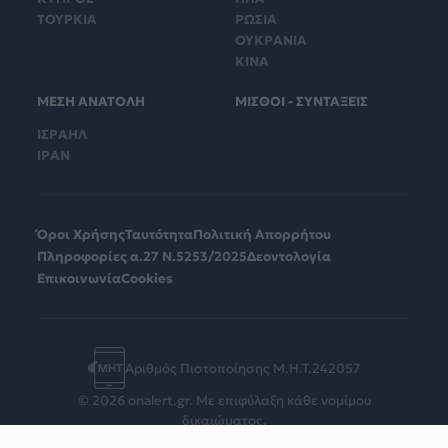
ΤΟΥΡΚΙΑ
ΡΩΣΙΑ
ΟΥΚΡΑΝΙΑ
ΚΙΝΑ
ΜΕΣΗ ΑΝΑΤΟΛΗ
ΜΙΣΘΟΙ - ΣΥΝΤΑΞΕΙΣ
ΙΣΡΑΗΛ
ΙΡΑΝ
Όροι Χρήσης
Ταυτότητα
Πολιτική Απορρήτου
Πληροφορίες α.27 Ν.5253/2025
Δεοντολογία
Επικοινωνία
Cookies
Αριθμός Πιστοποίησης Μ.Η.Τ.242057
© 2026 onalert.gr. Με επιφύλαξη κάθε νομίμου
δικαιώματος.