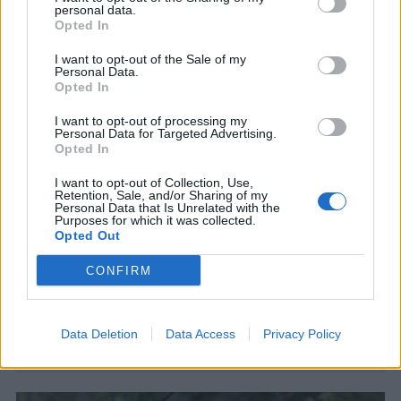
personal data.
Opted In
I want to opt-out of the Sale of my
Personal Data.
Opted In
I want to opt-out of processing my
Personal Data for Targeted Advertising.
Opted In
I want to opt-out of Collection, Use,
Retention, Sale, and/or Sharing of my
ΚΟΣΜΟΣ
Personal Data that Is Unrelated with the
Ιράν και Ομάν είναι πολύ κοντά σε
Purposes for which it was collected.
συμφωνία για νέα διαδρομή διέλευσης
Opted Out
πλοίων από τα Στενά του Ορμούζ
CONFIRM
Παράλληλα, το Ιράκ διεξάγει συνομιλίες με το
Ιράν για έναν διακανονισμό που θα επιτρέψει
την εξαγωγή ιρακινού πετρελαίου
Data Deletion
Data Access
Privacy Policy
8 ΑΥΓ. 2026, 16:25