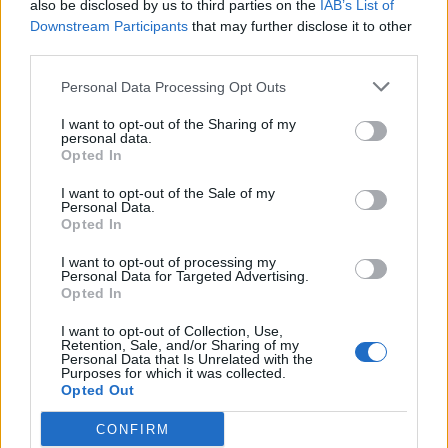
also be disclosed by us to third parties on the
IAB’s List of
Downstream Participants
that may further disclose it to other
Patriot στη Σαουδική
Αιγαίο: Πέντε 
third parties.
Αραβία: Κάθε μήνα
και επτά παραβ
Personal Data Processing Opt Outs
επαναξιολογείται η
τρία τουρκικά 
ελληνική παρουσία –
επανδρωμένα 
I want to opt-out of the Sharing of my
personal data.
Μήνυμα της Αθήνας στο
Opted In
Ριάντ
I want to opt-out of the Sale of my
Personal Data.
Opted In
ΔΙΑΦΗΜΙΣΗ
I want to opt-out of processing my
Personal Data for Targeted Advertising.
Opted In
I want to opt-out of Collection, Use,
Retention, Sale, and/or Sharing of my
Personal Data that Is Unrelated with the
Purposes for which it was collected.
Opted Out
CONFIRM