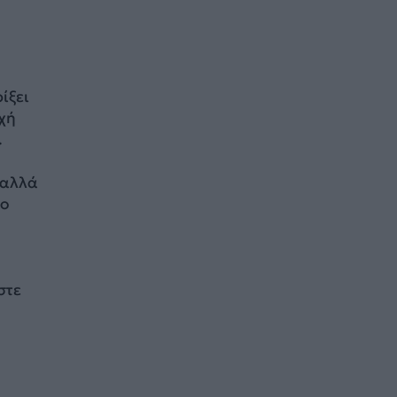
ίξει
χή
.
 αλλά
το
στε