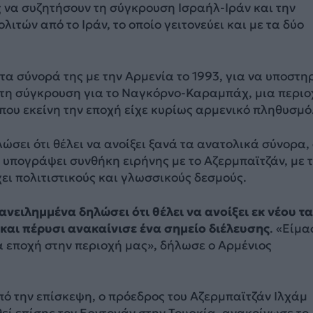
 να συζητήσουν τη σύγκρουση Ισραήλ-Ιράν και την
ιτών από το Ιράν, το οποίο γειτονεύει και με τα δύο
τα σύνορά της με την Αρμενία το 1993, για να υποστηρ
στη σύγκρουση για το Ναγκόρνο-Καραμπάχ, μια περιο
που εκείνη την εποχή είχε κυρίως αρμενικό πληθυσμό
λώσει ότι θέλει να ανοίξει ξανά τα ανατολικά σύνορα,
 υπογράψει συνθήκη ειρήνης με το Αζερμπαϊτζάν, με 
χει πολιτιστικούς και γλωσσικούς δεσμούς.
ανειλημμένα δηλώσει ότι θέλει να ανοίξει εκ νέου τα
και πέρυσι ανακαίνισε ένα σημείο διέλευσης
. «Είμα
έα εποχή στην περιοχή μας», δήλωσε ο Αρμένιος
ό την επίσκεψη, ο πρόεδρος του Αζερμπαϊτζάν Ιλχάμ