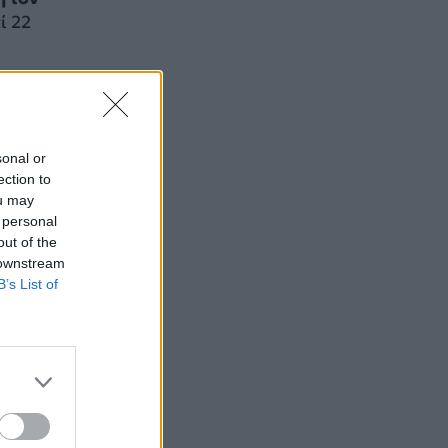
πί 22
sonal or
ection to
ou may
 personal
out of the
 downstream
B’s List of
ότι
η
του