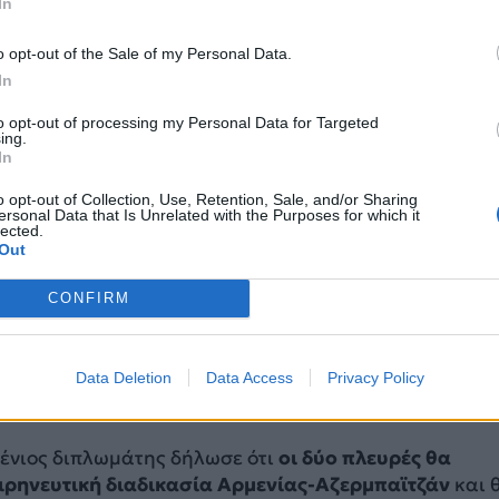
In
o opt-out of the Sale of my Personal Data.
α αποφύγει νέα σύγκρουση με το Αζερμπαϊτζάν
In
ιέσει σκληρά για την εξομάλυνση των σχέσεων με την
to opt-out of processing my Personal Data for Targeted
ακού.
ing.
In
 την εξομάλυνση των σχέσεων με την Τουρκία, θεωρών
o opt-out of Collection, Use, Retention, Sale, and/or Sharing
πος για την Αρμενία, της οποίας οι σχέσεις με την
ersonal Data that Is Unrelated with the Purposes for which it
lected.
αχο Ρωσία έχουν υποχωρήσει, να οικοδομήσει
Out
ύς με τις δυτικές χώρες.
CONFIRM
ίχε δηλώσει ότι η Αρμενία δεν θα ασκεί πλέον πιέσει
ριση της καταστροφής του αρμενικού πληθυσμού τη
οκτονίας, μια παραχώρηση προς την Τουρκία που εί
Data Deletion
Data Access
Privacy Policy
ενη μεταξύ πολλών Αρμενίων.
νιος διπλωμάτης δήλωσε ότι
οι δύο πλευρές θα
ιρηνευτική διαδικασία Αρμενίας-Αζερμπαϊτζάν
και 