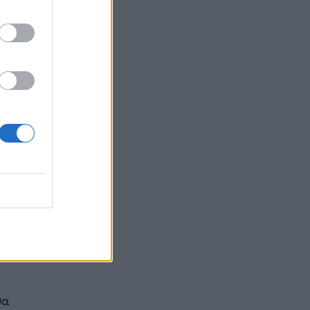
τας
ς για
ς
ναι
θα