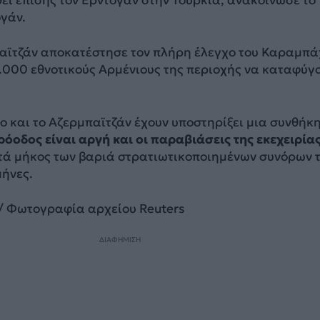
εί επίσης τον Ερντογάν στην Τουρκία, ανακοίνωσε το
γάν.
παϊτζάν αποκατέστησε τον πλήρη έλεγχο του Καραμπά
.000 εθνοτικούς Αρμένιους της περιοχής να καταφύγ
ο και το Αζερμπαϊτζάν έχουν υποστηρίξει μια συνθήκ
ρόοδος είναι αργή και οι παραβιάσεις της εκεχειρία
ά μήκος των βαριά στρατιωτικοποιημένων συνόρων τ
μήνες.
/ Φωτογραφία αρχείου Reuters
ΔΙΑΦΗΜΙΣΗ