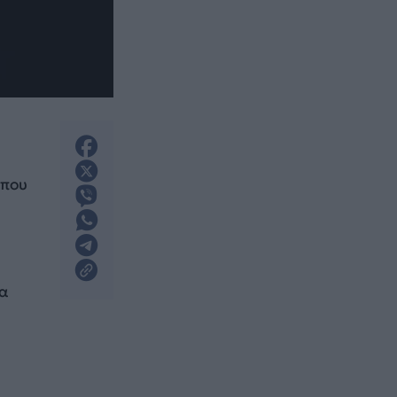
όπου
τα