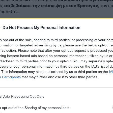
ος επιβεβαίωσε την επίσκεψη με τον Ερντογάν
, τον ε
Τουρκίας.
ΔΙΑΦΗΜΙΣΗ
 -
Do Not Process My Personal Information
to opt-out of the sale, sharing to third parties, or processing of your per
formation for targeted advertising by us, please use the below opt-out s
r selection. Please note that after your opt-out request is processed y
eing interest-based ads based on personal information utilized by us or
disclosed to third parties prior to your opt-out. You may separately opt-
losure of your personal information by third parties on the IAB’s list of
. This information may also be disclosed by us to third parties on the
IA
Participants
that may further disclose it to other third parties.
l Data Processing Opt Outs
ρμενικού κοινοβουλίου Αλεν Σιμονιάν δήλωσε σήμερα 
 «ιστορική» και αποσκοπεί εν μέρει στην εξάλειψη 
o opt-out of the Sharing of my personal data.
ας σύγκρουσης με το Αζερμπαϊτζάν
.