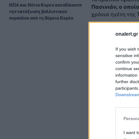
ΗΠΑ και Νότια Κορέα καταδίκασαν
Πασινιάν, ο οποί
την εκτόξευση βαλλιστικού
χρόνια ηγέτη της 
πυραύλου από τη Βόρεια Κορέα
onalert.gr
If you wish 
sensitive in
confirm you
continue se
information 
further disc
participants
Downstream 
Persona
Ο πρόεδρος του α
επίσκεψη θα είναι
I want t
κινδύνου μιας νέ