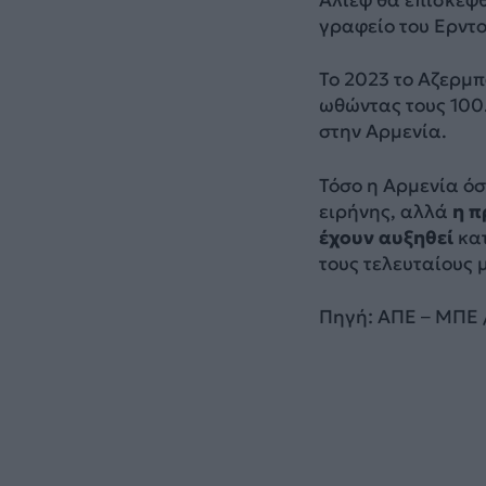
Αλίεφ θα επισκεφθ
γραφείο του Ερντο
Το 2023 το Αζερμ
ωθώντας τους 100
στην Αρμενία.
Τόσο η Αρμενία όσ
ειρήνης, αλλά
η π
έχουν αυξηθεί
κατ
τους τελευταίους 
Πηγή: ΑΠΕ – ΜΠΕ 