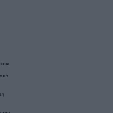
μέσω
 από
τη
η τον