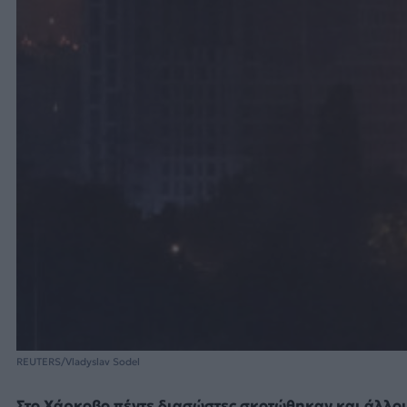
REUTERS/Vladyslav Sodel
Στο Χάρκοβο πέντε διασώστες σκοτώθηκαν και άλλο