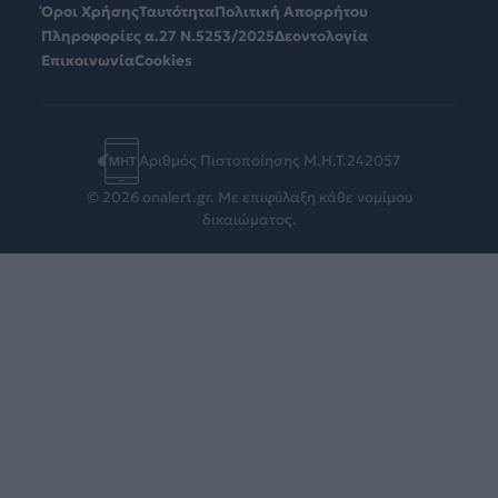
Όροι Χρήσης
Ταυτότητα
Πολιτική Απορρήτου
Πληροφορίες α.27 Ν.5253/2025
Δεοντολογία
Επικοινωνία
Cookies
Αριθμός Πιστοποίησης Μ.Η.Τ.242057
© 2026 onalert.gr. Με επιφύλαξη κάθε νομίμου
δικαιώματος.