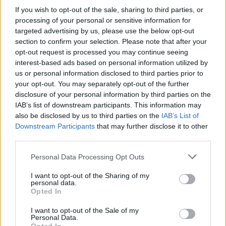
Εικονική αερομαχία με
Τραμπ: «Είμαι 
If you wish to opt-out of the sale, sharing to third parties, or
οπλισμένα τουρκικά F-16
ικανοποιημένος
processing of your personal or sensitive information for
στο Αιγαίο – 10
δουλειά που κά
targeted advertising by us, please use the below opt-out
παραβάσεις και 17
Χέγκσεθ»
section to confirm your selection. Please note that after your
παραβιάσεις ο
opt-out request is processed you may continue seeing
απολογισμός
interest-based ads based on personal information utilized by
us or personal information disclosed to third parties prior to
your opt-out. You may separately opt-out of the further
disclosure of your personal information by third parties on the
ΔΙΑΦΗΜΙΣΗ
IAB’s list of downstream participants. This information may
also be disclosed by us to third parties on the
IAB’s List of
Downstream Participants
that may further disclose it to other
third parties.
Personal Data Processing Opt Outs
I want to opt-out of the Sharing of my
personal data.
Opted In
I want to opt-out of the Sale of my
Personal Data.