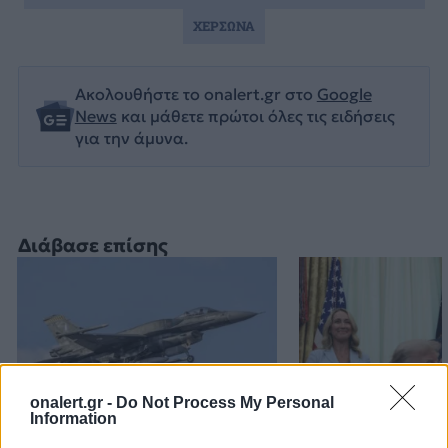
ΧΕΡΣΩΝΑ
Ακολουθήστε το onalert.gr στο
Google
News
και μάθετε πρώτοι όλες τις ειδήσεις
για την άμυνα.
Διάβασε επίσης
onalert.gr -
Do Not Process My Personal
Information