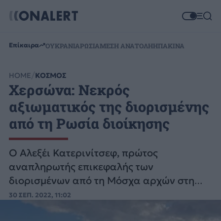
Επίκαιρα
ΟΥΚΡΑΝΙΑ
ΡΩΣΙΑ
ΜΕΣΗ ΑΝΑΤΟΛΗ
ΗΠΑ
ΚΙΝΑ
HOME
ΚΟΣΜΟΣ
Χερσώνα: Νεκρός
αξιωματικός της διορισμένης
από τη Ρωσία διοίκησης
Ο Αλεξέι Κατερινίτσεφ, πρώτος
αναπληρωτής επικεφαλής των
διορισμένων από τη Μόσχα αρχών στη
Χερσώνα, αρμόδιος για την ασφάλεια,
30 ΣΕΠ. 2022, 11:02
σκοτώθηκε "σε πλήγμα ακριβείας".