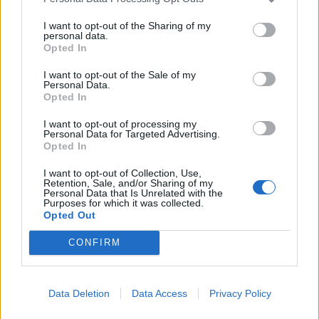
I want to opt-out of the Sharing of my
personal data.
Opted In
Διάβασε επίσης
I want to opt-out of the Sale of my
Personal Data.
Opted In
I want to opt-out of processing my
Personal Data for Targeted Advertising.
Opted In
I want to opt-out of Collection, Use,
Retention, Sale, and/or Sharing of my
Personal Data that Is Unrelated with the
Purposes for which it was collected.
Opted Out
Τουρκία: «Δεν στοχεύει
Προκλήσεων συ
κάποια συγκεκριμένη
Αιγαίο από την
CONFIRM
χώρα η αμυντική
8 παραβάσεις κ
συμφωνία με Πακιστάν
παραβιάσεις
και Σαουδική Αραβία»
Data Deletion
Data Access
Privacy Policy