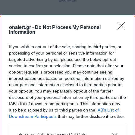
ΔΙΑΦΗΜΙΣΗ
onalert.gr -
Do Not Process My Personal
Information
If you wish to opt-out of the sale, sharing to third parties, or
processing of your personal or sensitive information for
targeted advertising by us, please use the below opt-out
section to confirm your selection. Please note that after your
opt-out request is processed you may continue seeing
interest-based ads based on personal information utilized by
us or personal information disclosed to third parties prior to
your opt-out. You may separately opt-out of the further
disclosure of your personal information by third parties on the
ΔΙΑΔΗΛΩΣΕΙΣ
ΕΠΕΙΣΟΔΙΑ
ΤΡΑΥΜΑΤΙΕΣ
ΧΙΛΗ
IAB’s list of downstream participants. This information may
also be disclosed by us to third parties on the
IAB’s List of
Downstream Participants
that may further disclose it to other
Ακολουθήστε το onalert.gr στο
Google
third parties.
News
και μάθετε πρώτοι όλες τις ειδήσεις
για την άμυνα.
Personal Data Processing Opt Outs