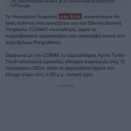
Προσθήκη του onalert.gr ως προτεινόμενη πηγή στην
Google
Το Υπουργείο Γεωργίας
στη Χιλή
ανακοίνωσε ότι
ένας πιλότος που εργαζόταν για την Εθνική Δασική
Υπηρεσία (CONAF) σκοτώθησε, αφού το
πυροσβεστικό αεροσκάφος του συνετρίβη κοντά στο
αεροδρόμιο Panguilemo.
Σύμφωνα με την CONAF, το αεροσκάφος Ayres Turbo
Trush εκτελούσε εργασίες ελέγχου πυρκαγιάς στις 15
Ιανουαρίου 2024, όταν το αεροπλάνο έχασε τον
έλεγχο γύρω στις 4:30 μ.μ. τοπική ώρα.
ΔΙΑΦΗΜΙΣΗ