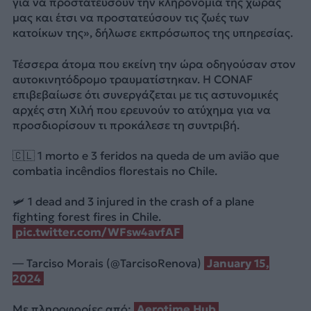
για να προστατεύσουν την κληρονομιά της χώρας
μας και έτσι να προστατεύσουν τις ζωές των
κατοίκων της», δήλωσε εκπρόσωπος της υπηρεσίας.
Τέσσερα άτομα που εκείνη την ώρα οδηγούσαν στον
αυτοκινητόδρομο τραυματίστηκαν. Η CONAF
επιβεβαίωσε ότι συνεργάζεται με τις αστυνομικές
αρχές στη Χιλή που ερευνούν το ατύχημα για να
προσδιορίσουν τι προκάλεσε τη συντριβή.
🇨🇱 1 morto e 3 feridos na queda de um avião que
combatia incêndios florestais no Chile.
🛩️ 1 dead and 3 injured in the crash of a plane
fighting forest fires in Chile.
pic.twitter.com/WFsw4avfAF
— Tarciso Morais (@TarcisoRenova)
January 15,
2024
Mε πληροφορίες από:
Aerotime Hub