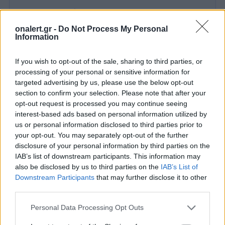
Ακολουθήστε το onalert.gr στο
Google
News
και μάθετε πρώτοι όλες τις ειδήσεις
onalert.gr -
Do Not Process My Personal
για την άμυνα.
Information
If you wish to opt-out of the sale, sharing to third parties, or
processing of your personal or sensitive information for
targeted advertising by us, please use the below opt-out
Διάβασε επίσης
section to confirm your selection. Please note that after your
opt-out request is processed you may continue seeing
interest-based ads based on personal information utilized by
us or personal information disclosed to third parties prior to
your opt-out. You may separately opt-out of the further
disclosure of your personal information by third parties on the
IAB’s list of downstream participants. This information may
also be disclosed by us to third parties on the
IAB’s List of
Downstream Participants
that may further disclose it to other
third parties.
Ελληνικοί δορυφόροι και
WSJ: Ο Πούτιν
μικροδορυφόροι για
δοκιμάσει τη σ
Personal Data Processing Opt Outs
στρατιωτική χρήση: Ο
ΝΑΤΟ με περιο