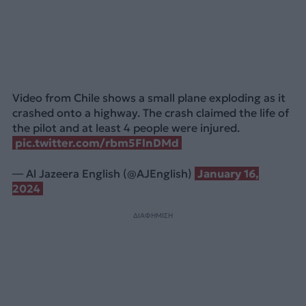
Video from Chile shows a small plane exploding as it
crashed onto a highway. The crash claimed the life of
the pilot and at least 4 people were injured.
pic.twitter.com/rbm5FlnDMd
— Al Jazeera English (@AJEnglish)
January 16,
2024
ΔΙΑΦΗΜΙΣΗ