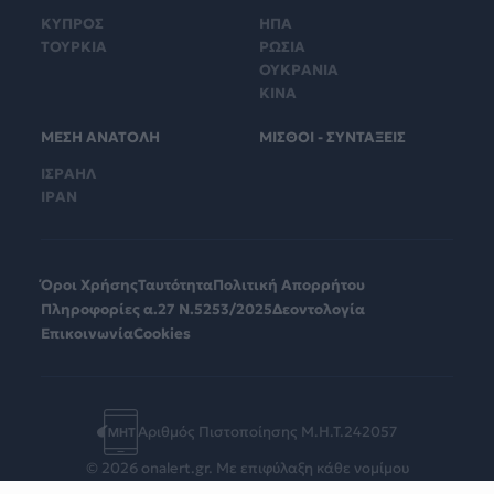
ΚΥΠΡΟΣ
ΗΠΑ
ΤΟΥΡΚΙΑ
ΡΩΣΙΑ
ΟΥΚΡΑΝΙΑ
ΚΙΝΑ
ΜΕΣΗ ΑΝΑΤΟΛΗ
ΜΙΣΘΟΙ - ΣΥΝΤΑΞΕΙΣ
ΙΣΡΑΗΛ
ΙΡΑΝ
Όροι Χρήσης
Ταυτότητα
Πολιτική Απορρήτου
Πληροφορίες α.27 Ν.5253/2025
Δεοντολογία
Επικοινωνία
Cookies
Αριθμός Πιστοποίησης Μ.Η.Τ.242057
© 2026 onalert.gr. Με επιφύλαξη κάθε νομίμου
δικαιώματος.