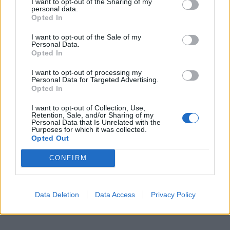
I want to opt-out of the Sharing of my
σχεδιασμός του ΓΕΕΘΑ για
εισβολή, εκτιμο
personal data.
αξιοποίηση της
αμερικανικές 
Opted In
πληροφορίας
υπηρεσίες
I want to opt-out of the Sale of my
Personal Data.
Opted In
ΔΙΑΦΗΜΙΣΗ
I want to opt-out of processing my
Personal Data for Targeted Advertising.
Opted In
I want to opt-out of Collection, Use,
Retention, Sale, and/or Sharing of my
Personal Data that Is Unrelated with the
Purposes for which it was collected.
Opted Out
CONFIRM
Data Deletion
Data Access
Privacy Policy