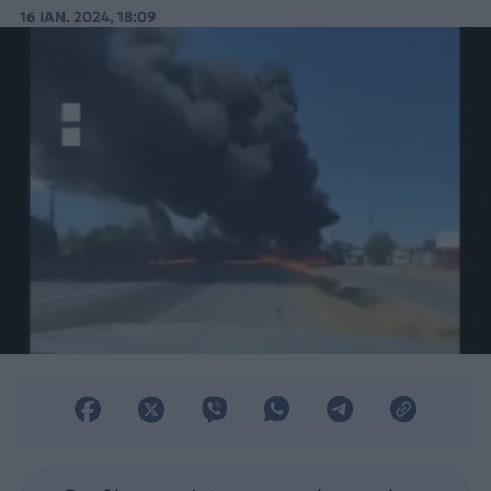
συνετρίβη κοντά στο αεροδρόμιο
16 ΙΑΝ. 2024, 18:09
Panguilemo.