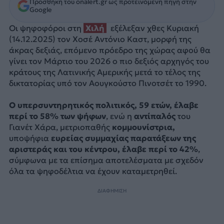
Προσθήκη του onalert.gr ως προτεινόμενη πηγή στην
Google
Οι ψηφοφόροι στη
Χιλή
εξέλεξαν χθες Κυριακή
(14.12.2025) τον Χοσέ Αντόνιο Καστ, μορφή της
άκρας δεξιάς, επόμενο πρόεδρο της χώρας αφού θα
γίνει τον Μάρτιο του 2026 ο πιο δεξιός αρχηγός του
κράτους της Λατινικής Αμερικής μετά το τέλος της
δικτατορίας υπό τον Αουγκούστο Πινοτσέτ το 1990.
Ο υπερσυντηρητικός πολιτικός, 59 ετών, έλαβε
περί το 58% των ψήφων
, ενώ η
αντίπαλός
του
Γιανέτ Χάρα, μετριοπαθής
κομμουνίστρια,
υποψήφια
ευρείας συμμαχίας παρατάξεων της
αριστεράς και του κέντρου, έλαβε περί το 42%
,
σύμφωνα με τα επίσημα αποτελέσματα με σχεδόν
όλα τα ψηφοδέλτια να έχουν καταμετρηθεί.
ΔΙΑΦΗΜΙΣΗ