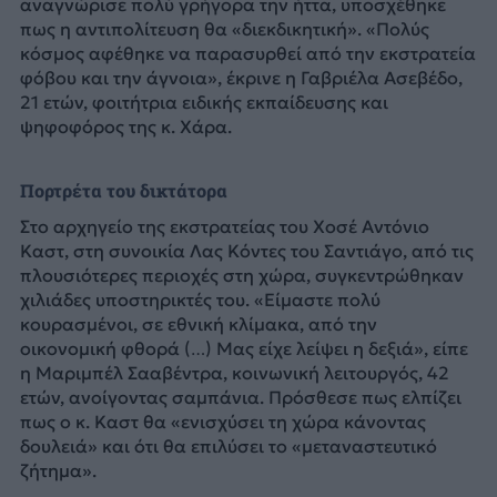
αναγνώρισε πολύ γρήγορα την ήττα, υποσχέθηκε
πως η αντιπολίτευση θα «διεκδικητική». «Πολύς
κόσμος αφέθηκε να παρασυρθεί από την εκστρατεία
φόβου και την άγνοια», έκρινε η Γαβριέλα Ασεβέδο,
21 ετών, φοιτήτρια ειδικής εκπαίδευσης και
ψηφοφόρος της κ. Χάρα.
Πορτρέτα του δικτάτορα
Στο αρχηγείο της εκστρατείας του Χοσέ Αντόνιο
Καστ, στη συνοικία Λας Κόντες του Σαντιάγο, από τις
πλουσιότερες περιοχές στη χώρα, συγκεντρώθηκαν
χιλιάδες υποστηρικτές του. «Είμαστε πολύ
κουρασμένοι, σε εθνική κλίμακα, από την
οικονομική φθορά (…) Μας είχε λείψει η δεξιά», είπε
η Μαριμπέλ Σααβέντρα, κοινωνική λειτουργός, 42
ετών, ανοίγοντας σαμπάνια. Πρόσθεσε πως ελπίζει
πως ο κ. Καστ θα «ενισχύσει τη χώρα κάνοντας
δουλειά» και ότι θα επιλύσει το «μεταναστευτικό
ζήτημα».