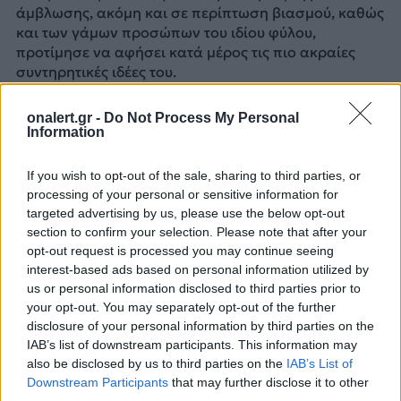
άμβλωσης, ακόμη και σε περίπτωση βιασμού, καθώς
και των γάμων προσώπων του ιδίου φύλου,
προτίμησε να αφήσει κατά μέρος τις πιο ακραίες
συντηρητικές ιδέες του.
Η ρητορική της δεξιάς και της άκρας δεξιάς για το
onalert.gr -
Do Not Process My Personal
ζήτημα της ασφάλειας βρήκε εύφορο έδαφος στη
Information
Χιλή διότι η απερχόμενη κυβέρνηση χρεώνεται
απογοητεύσεις. Η κοινωνική έκρηξη του 2019, με
If you wish to opt-out of the sale, sharing to third parties, or
κεντρικό αίτημα περισσότερη κοινωνική ισότητα,
processing of your personal or sensitive information for
όταν οι κινητοποιήσεις είχαν σημαδευτεί από βία
targeted advertising by us, please use the below opt-out
επεισόδια, άφησε «τραύματα» και, μαζί με την
section to confirm your selection. Please note that after your
πανδημία και τις επακόλουθά της, πυροδότησε
opt-out request is processed you may continue seeing
στροφή «στον συντηρητισμό», εκτιμά η πολιτολόγος
interest-based ads based on personal information utilized by
Κλαούδια Χάις.
us or personal information disclosed to third parties prior to
your opt-out. You may separately opt-out of the further
disclosure of your personal information by third parties on the
Ο Χοσέ Αντόνιο Καστ είναι γιος γερμανών
IAB’s list of downstream participants. This information may
μεταναστών στη Χιλή. Ο πατέρας του, μέλος του
also be disclosed by us to third parties on the
IAB’s List of
ναζιστικού κόμματος στη Βαυαρία, μετανάστευσε
Downstream Participants
that may further disclose it to other
στη χώρα μετά τον Β΄ Παγκόσμιο Πόλεμο κι άνοιξε
third parties.