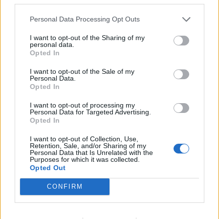
μονάδα παραγωγής κρέατος και λουκάνικων.
Personal Data Processing Opt Outs
Αυτός ο γιος μεταναστών έχει αναγγείλει παρ’ όλ’
αυτά πως θα υψώσει τείχη στα σύνορα, θα
I want to opt-out of the Sharing of my
personal data.
αναπτύξει τον στρατό σε περιοχές με υψηλή
Opted In
εγκληματικότητα και θα απελάσει «όλους» όσοι
βρίσκονται στη Χιλή παράνομα.
«Χωρίς ασφάλεια
I want to opt-out of the Sale of my
δεν υπάρχει ειρήνη. Χωρίς ειρήνη δεν υπάρχει
Personal Data.
Opted In
δημοκρατία. Χωρίς δημοκρατία δεν υπάρχει
ελευθερία. Η Χιλή θα ξαναγίνει χώρα ελεύθερη
I want to opt-out of processing my
από το έγκλημα, το άγχος και τον φόβο
», είπε.
Personal Data for Targeted Advertising.
Opted In
Η
νίκη
του προστίθεται σε ευρύτερη
στροφή
στη
I want to opt-out of Collection, Use,
Λατινική Αμερική
σε πολιτικούς της δεξιάς που
Retention, Sale, and/or Sharing of my
Personal Data that Is Unrelated with the
υπόσχονται κυρίως, ή όχι,
«νόμο
και
τάξη»:
ο
Purposes for which it was collected.
Ναγίμπ Μπουκέλε (Ελ Σαλβαδόρ)
, ο
Ντανιέλ
Opted Out
Νομπόα (Ισημερινός)
, ο
Χαβιέρ Μιλέι (Αργεντινή),
ο
Ροδρίγο Πας (Βολιβία)
μπορούν να εγγραφτούν
CONFIRM
σε αυτό το ρεύμα.
Πηγή: ΑΠΕ – ΜΠΕ