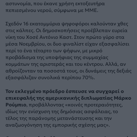
αστυνομία, που έκανε χρήση εκτοξευτήρα
πεπιεσμένου νερού, σύμφωνα με ΜΜΕ.
Σχεδόν 16 εκατομμύρια ψηφοφόροι καλούνταν χθες
στις κάλπες. Οι δημοσκοπήσεις προέβλεπαν ευρεία
νίκη του Χοσέ Αντόνιο Καστ. Στον πρώτο γύρο στα
μέσα Νοεμβρίου, οι δυο φιναλίστ είχαν εξασφαλίσει
περί το ένα τέταρτο των ψήφων, με μικρό
προβάδισμα της υποψήφιας της συμμαχίας
κομμάτων της αριστεράς και του κέντρου. Αλλά, αν
αθροίζονταν τα ποσοστά τους, οι δυνάμεις της δεξιάς
εξασφάλιζαν συνολικά περίπου 70%.
Τον εκλεγμένο πρόεδρο έσπευσε να συγχαρεί ο
επικεφαλής της αμερικανικής διπλωματίας Μάρκο
Ρούμπιο
, προβάλλοντας «κοινές προτεραιότητες,
ιδίως την ενίσχυση της δημόσιας ασφάλειας, το
τέλος της παράνομης μετανάστευσης και την
αναζωογόνηση της εμπορικής σχέσης μας».