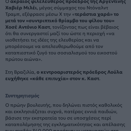
Ο
ακραίος φιλελεύθερος πρόεδρος της Αργεντινής
Χαβιέρ Μιλέι
, μέγας σύμμαχος του Ντόναλντ
Τραμπ, εξέφρασε μέσω X την «
τεράστια χαρά» το
μετά τον «συντριπτικό θρίαμβο του φίλου του»
Χοσέ Αντόνιο Καστ
, τονίζοντας πως είναι βέβαιος
ότι θα συνεργαστεί μαζί του ώστε η περιοχή «να
υιοθετήσει τις ιδέες της ελευθερίας και να
μπορέσουμε να απελευθερωθούμε από τον
καταπιεστικό ζυγό του σοσιαλισμού του εικοστού
πρώτου αιώνα».
Στη Βραζιλία,
ο κεντροαριστερός πρόεδρος Λούλα
ευχήθηκε «κάθε επιτυχία» στον κ. Καστ
.
Συντηρητισμός
Ο πρώην βουλευτής, που δηλώνει πιστός καθολικός
και εκκλησιάζεται συχνά, πατέρας εννιά παιδιών,
βάσισε την εκστρατεία του σε υποσχέσεις περί
καταπολέμησης της εγκληματικότητας και απέλασης
των σχεδόν 340.000 παράτυπων μεταναστών στη