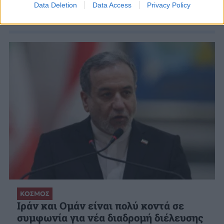
Data Deletion
Data Access
Privacy Policy
ΣΧΕΤΙΚΑ ΑΡΘΡΑ
ΚΟΣΜΟΣ
Ιράν και Ομάν είναι πολύ κοντά σε
συμφωνία για νέα διαδρομή διέλευσης