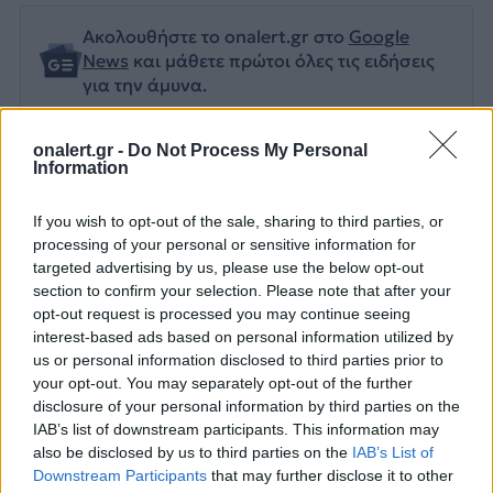
Ακολουθήστε το onalert.gr στο
Google
News
και μάθετε πρώτοι όλες τις ειδήσεις
για την άμυνα.
onalert.gr -
Do Not Process My Personal
Information
Διάβασε επίσης
If you wish to opt-out of the sale, sharing to third parties, or
processing of your personal or sensitive information for
targeted advertising by us, please use the below opt-out
section to confirm your selection. Please note that after your
opt-out request is processed you may continue seeing
interest-based ads based on personal information utilized by
us or personal information disclosed to third parties prior to
your opt-out. You may separately opt-out of the further
disclosure of your personal information by third parties on the
Patriot στη Σαουδική
H «Βαβέλ» των
IAB’s list of downstream participants. This information may
also be disclosed by us to third parties on the
IAB’s List of
Αραβία: Κάθε μήνα
μέσων της
Downstream Participants
that may further disclose it to other
επαναξιολογείται η
Πυροσβεστικής