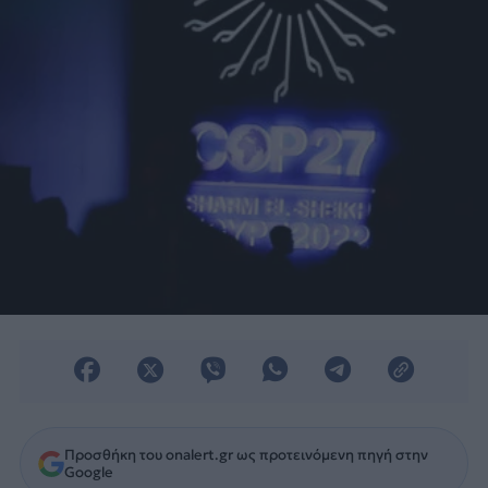
διάσταση.
Προσθήκη του onalert.gr ως προτεινόμενη πηγή στην
Google