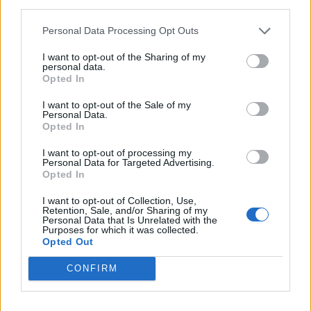
third parties.
ελληνική παρουσία –
δυστύχημα στη
Μήνυμα της Αθήνας στο
συντονισμός κα
Personal Data Processing Opt Outs
Ριάντ
μοντέλο λειτου
I want to opt-out of the Sharing of my
personal data.
Opted In
ΔΙΑΦΗΜΙΣΗ
I want to opt-out of the Sale of my
Personal Data.
Opted In
I want to opt-out of processing my
Personal Data for Targeted Advertising.
Opted In
I want to opt-out of Collection, Use,
Retention, Sale, and/or Sharing of my
Personal Data that Is Unrelated with the
Purposes for which it was collected.
Opted Out
CONFIRM