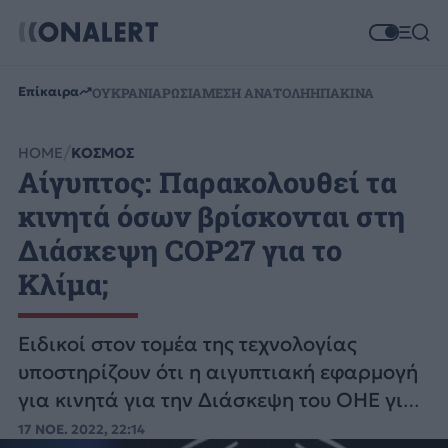
Επίκαιρα
ΟΥΚΡΑΝΙΑ
ΡΩΣΙΑ
ΜΕΣΗ ΑΝΑΤΟΛΗ
ΗΠΑ
ΚΙΝΑ
HOME
ΚΟΣΜΟΣ
Αίγυπτος: Παρακολουθεί τα
κινητά όσων βρίσκονται στη
Διάσκεψη COP27 για το
Κλίμα;
Ειδικοί στον τομέα της τεχνολογίας
υποστηρίζουν ότι η αιγυπτιακή εφαρμογή
για κινητά για την Διάσκεψη του ΟΗΕ για
το Κλίμα COP27 έχει μια «πολύ δόλια»
17 ΝΟΕ. 2022, 22:14