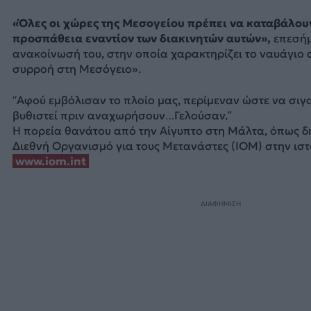
«Όλες οι χώρες της Μεσογείου πρέπει να καταβάλουν
προσπάθεια εναντίον των διακινητών αυτών»,
επεσήμ
ανακοίνωσή του, στην οποία χαρακτηρίζει το ναυάγιο 
συρροή στη Μεσόγειο».
“Αφού εμβόλισαν το πλοίο μας, περίμεναν ώστε να σιγο
βυθιστεί πριν αναχωρήσουν…Γελούσαν.”
Η πορεία θανάτου από την Αίγυπτο στη Μάλτα, όπως δ
Διεθνή Οργανισμό για τους Μετανάστες (IOM) στην ισ
www.iom.int
ΔΙΑΦΗΜΙΣΗ