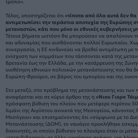
τρόπο».
Τέλος, υποστηρίζεται ότι
«τίποτα από όλα αυτά δεν θα
αντιμετωπίσει την τεράστια αποτυχία της Ευρώπης 
μεταναστών, κάτι που μόνο οι εθνικές κυβερνήσεις μ
Τέτοια βήματα ωστόσο θα μπορούσαν να απαλύνουν τη
και αδυναμίας που αισθάνονται πολλοί Ευρωπαίοι. Χω
συνεργασία, η ΕΕ κινδυνεύει να βρεθεί αντιμέτωπη με 
ενίσχυση των κομμάτων που τάσσονται κατά της μεταν
Βρετανία έως την Ελλάδα, με την κατάρρευση της Ζώνης
υιοθέτηση εθνικών πολιτικών μετανάστευσης που θα δ
Ευρώπη-Φρούριο, σε βάρος του εμπορίου και της οικον
Στο μεταξύ, στο πρόβλημα της μετανάστευσης και τω
αναφέρεται και σε κύριο άρθρο της η
«Νιου Γιορκ Τάιμ
πρόσφατη βύθιση του πλοίου που μετέφερε περίπου 5
λιμάνι της Αιγύπτου ανοικτά της Μεσογείου, κάνοντας 
Μεσόγειο» και επισημαίνοντας ότι «σύμφωνα με το Δι
Μετανάστευσης (ΔΟΜ), το ναυάγιο προκλήθηκε εσκεμμ
διακινητές, οι οποίοι βύθισαν το πλοιάριο όταν οι με
μετεπιβιβαστούν σε άλλο μικρότερο σκάφος, για λόγου