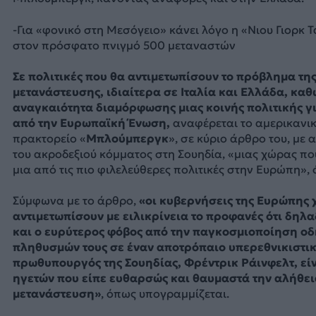
-Για «φονικό στη Μεσόγειο» κάνει λόγο η «Νιου Γιορκ
στον πρόσφατο πνιγμό 500 μεταναστών
Σε πολιτικές που θα αντιμετωπίσουν το πρόβλημα τη
μετανάστευσης, ιδιαίτερα σε Ιταλία και Ελλάδα, καθ
αναγκαιότητα διαμόρφωσης μιας κοινής πολιτικής γ
από την Ευρωπαϊκή Ένωση,
αναφέρεται το αμερικανι
πρακτορείο «
Μπλούμπεργκ
», σε κύριο άρθρο του, με
του ακροδεξιού κόμματος στη Σουηδία, «μιας χώρας πο
μια από τις πιο φιλελεύθερες πολιτικές στην Ευρώπη»,
Σύμφωνα με το άρθρο,
«οι κυβερνήσεις της Ευρώπης χ
αντιμετωπίσουν με ειλικρίνεια το προφανές ότι δηλ
και ο ευρύτερος φόβος από την παγκοσμιοποίηση οδ
πληθυσμών τους σε έναν αποτρόπαιο υπερεθνικιστικ
πρωθυπουργός της Σουηδίας, Φρέντρικ Ράινφελτ, είν
ηγετών που είπε ευθαρσώς και θαυμαστά την αλήθει
μετανάστευση»
, όπως υπογραμμίζεται.