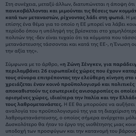
Στη συνέχεια, μεταξύ άλλων, διατυπώνεται η άποψη ότι
πανικοβάλλονται και μιμούνται τις θέσεις των κομμά
κατά των μεταναστών, ρίχνοντας λάδι στη φωτιά
. Η 
επίσης ένα θέμα για το οποίο η ΕΕ μπορεί να λάβει κοι
περίοδο όπου η υπόληψή της βρίσκεται στο χαμηλότερ
πολιτών της -δεν είναι τυχαίο ότι τα κόμματα που τάσσ
μετανάστευσης τάσσονται και κατά της ΕΕ-, η Ένωση οφ
την αξία της».
Σύμφωνα με το άρθρο,
«η Ζώνη Σένγκεν, για παράδει
περιλαμβάνει 26 ευρωπαϊκές χώρες που έχουν κατα
τους σύνορα επιτρέποντας την ελεύθερη κίνηση στο 
χρειάζεται έναν κοινό προϋπολογισμό και πολιτικές
αποκαθιστούν τις εσωτερικές ανισορροπίες οι οποίε
ορισμένες χώρες, ιδιαίτερα την Ιταλία και την Ελλάδ
τους λαθρομετανάστες.
Η ΕΕ θα μπορούσε να αυξήσει 
αναλογία του προϋπολογισμού της για τη διαχείριση τη
λαθρομετανάστευσης, ο οποίος σήμερα ανέρχεται μόλι
Δυσκολότερο θα ήταν το έργο της υιοθέτησης μιας κοινή
υποδοχή των προσφύγων και την κατανομή του βάρους 