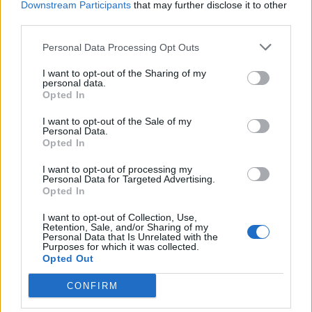
Downstream Participants
that may further disclose it to other
third parties.
ΚΟΣΜΟΣ
Personal Data Processing Opt Outs
Ισπανία: Η Ιταλία να θέσει σε πλήρη
ισχύ η Συνθήκη του Σένγκεν – «Δεν
I want to opt-out of the Sharing of my
personal data.
δεχόμαστε τελεσίγραφα» απάντησε η
Opted In
Μελόνι
Μετά την κρίση της Θέουτα, η κυβέρνηση Μελόνι
I want to opt-out of the Sale of my
Personal Data.
αποφάσισε να παύσει προσωρινά την ισχύ της
Opted In
Συμφωνίας του Σένγκεν με τη Μαδρίτη
7 ΑΥΓ. 2026, 18:55
I want to opt-out of processing my
Personal Data for Targeted Advertising.
Opted In
I want to opt-out of Collection, Use,
Retention, Sale, and/or Sharing of my
Personal Data that Is Unrelated with the
Purposes for which it was collected.
Opted Out
CONFIRM