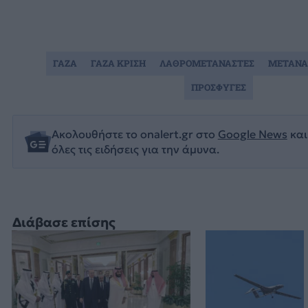
ΓΑΖΑ
ΓΑΖΑ ΚΡΙΣΗ
ΛΑΘΡΟΜΕΤΑΝΑΣΤΕΣ
ΜΕΤΑΝΑ
ΠΡΟΣΦΥΓΕΣ
Ακολουθήστε το onalert.gr στο
Google News
και
όλες τις ειδήσεις για την άμυνα.
Διάβασε επίσης