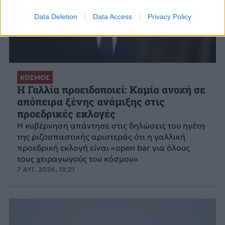
Data Deletion
Data Access
Privacy Policy
ΚΟΣΜΟΣ
Η Γαλλία προειδοποιεί: Καμία ανοχή σε
απόπειρα ξένης ανάμιξης στις
προεδρικές εκλογές
Η κυβέρνηση απάντησε στις δηλώσεις του ηγέτη
της ριζοσπαστικής αριστεράς ότι η γαλλική
προεδρική εκλογή είναι «open bar για όλους
τους χειραγωγούς του κόσμου»
7 ΑΥΓ. 2026, 18:21