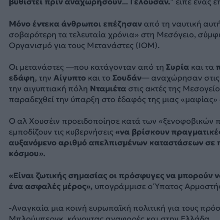
βυθιστεί πριν αναχωρήσουν… Γελούσαν.”
είπε ένας ε
Μόνο έντεκα άνθρωποι επέζησαν
από τη ναυτική αυτ
σοβαρότερη τα τελευταία χρόνια» στη Μεσόγειο, σύμφ
Οργανισμό για τους Μετανάστες (IOM).
Οι μετανάστες —που κατάγονταν από τη
Συρία
και τα
εδάφη
, την
Αίγυπτο
και το
Σουδάν
— αναχώρησαν στις 
την αιγυπτιακή πόλη
Νταμιέτα
στις ακτές της Μεσογείο
παραδεχθεί την ύπαρξη στο έδαφός της μιας «μαφίας» 
Ο αλ Χουσέιν προειδοποίησε κατά των «ξενοφοβικών π
εμποδίζουν τις κυβερνήσεις
«να βρίσκουν πραγματικές
αυξανόμενο αριθμό απελπισμένων καταστάσεων σε π
κόσμου».
«Είναι ζωτικής σημασίας οι πρόσφυγες να μπορούν 
ένα ασφαλές μέρος»,
υπογράμμισε ο Ύπατος Αρμοστής
-Αναγκαία μια κοινή ευρωπαϊκή πολιτική για τους πρόσ
Μπλούμπεργκ, κάνοντας αναφορές και στην Ελλάδα.