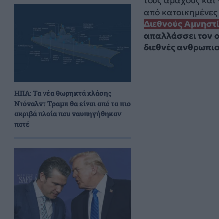
τους αμάχους και 
από κατοικημένες
Διεθνούς Αμνηστ
απαλλάσσει τον ο
διεθνές ανθρωπισ
ΗΠΑ: Τα νέα θωρηκτά κλάσης
Ντόναλντ Τραμπ θα είναι από τα πιο
ακριβά πλοία που ναυπηγήθηκαν
ποτέ