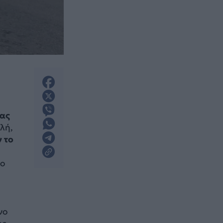
τας
λή,
 το
το
νο