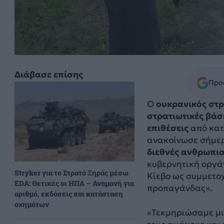
Διάβασε επίσης
Προσ
Ο
ουκρανικός στρ
στρατιωτικές βάσ
επιθέσεις
από κατ
ανακοίνωσε σήμερ
διεθνές ανθρωπισ
κυβερνητική οργά
Stryker για το Στρατό Ξηράς μέσω
Κίεβο ως συμμετο
EDA: Θετικές οι ΗΠΑ – Αναμονή για
προπαγάνδας».
αριθμό, εκδόσεις και κατάσταση
οχημάτων
«Τεκμηριώσαμε μι