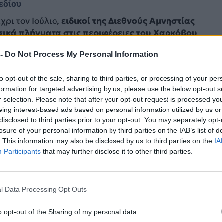
πεδίου
χρι τον Ιούλιο,
ειδικοί της Διεθνούς Αμνηστίας
ικά πλήγματα στις περιφέρειες του Χαρκόβου
Ντονμπάς και του Μικολάιφ (νοτιοανατολικά)
,
 -
Do Not Process My Personal Information
σημεία που επλήγησαν και παίρνοντας συνεντεύξεις 
όπτες μάρτυρες και συγγενείς θυμάτων. Σύμφωνα με τ
to opt-out of the sale, sharing to third parties, or processing of your per
 αυτοί
βρήκαν αποδείξεις ότι οι ουκρανικές δυνάμεις
formation for targeted advertising by us, please use the below opt-out s
εις από κατοικημένες ζώνες και είχαν δημιουργήσει
r selection. Please note that after your opt-out request is processed y
λιτικά κτίρια σε 19 πόλεις και χωριά στις περιφέρει
eing interest-based ads based on personal information utilized by us or
disclosed to third parties prior to your opt-out. You may separately opt-
losure of your personal information by third parties on the IAB’s list of
πό τις κατοικημένες ζώνες,
στις οποίες είχαν
. This information may also be disclosed by us to third parties on the
IA
ατιώτες
, βρίσκονταν σε απόσταση χιλιομέτρων από τ
Participants
that may further disclose it to other third parties.
που, επισημαίνει η Αμνηστία, υπογραμμίζοντας πως ή
λογές, οι οποίες δεν έθεταν σε κίνδυνο τους αμάχους,
ις ή δασικές ζώνες που βρίσκονταν κοντά.
l Data Processing Opt Outs
o opt-out of the Sharing of my personal data.