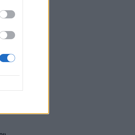
υ
πό
ς
λεία
ις
κτυο
και
μου