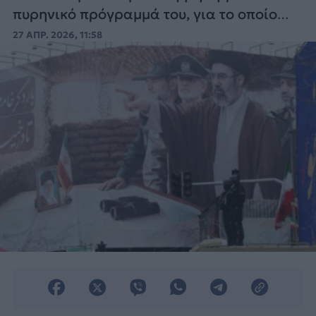
πυρηνικό πρόγραμμά του, για το οποίο
υπάρχουν και εσωτερικά προβλήματα
27 ΑΠΡ. 2026, 11:58
ανάμεσα στους «σκληροπυρηνικούς» και
τους «διαλλακτικούς».