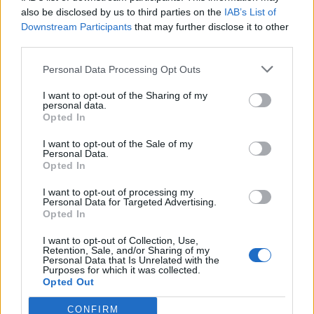
also be disclosed by us to third parties on the
IAB’s List of
Downstream Participants
that may further disclose it to other
Ελληνικοί δορυφόροι και
MQ-4C Triton 
third parties.
μικροδορυφόροι για
εντολές από P-
στρατιωτική χρήση: Ο
σε δοκιμή: Εικ
Personal Data Processing Opt Outs
σχεδιασμός του ΓΕΕΘΑ για
μέλλον των να
αξιοποίηση της
επιχειρήσεων
I want to opt-out of the Sharing of my
personal data.
πληροφορίας
Opted In
I want to opt-out of the Sale of my
Personal Data.
ΔΙΑΦΗΜΙΣΗ
Opted In
I want to opt-out of processing my
Personal Data for Targeted Advertising.
Opted In
I want to opt-out of Collection, Use,
Retention, Sale, and/or Sharing of my
Personal Data that Is Unrelated with the
Purposes for which it was collected.
Opted Out
CONFIRM