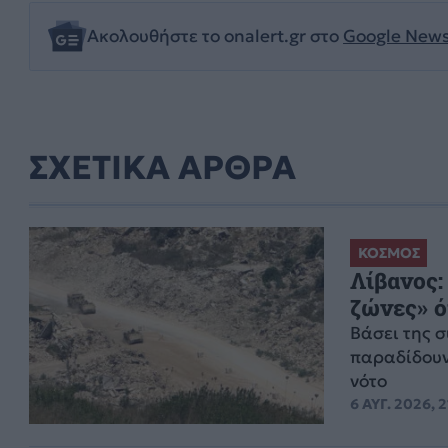
Ακολουθήστε το onalert.gr στο
Google New
ΣΧΕΤΙΚΑ ΑΡΘΡΑ
ΚΟΣΜΟΣ
Λίβανος:
ζώνες» ό
Βάσει της 
παραδίδουν
νότο
6 ΑΥΓ. 2026, 