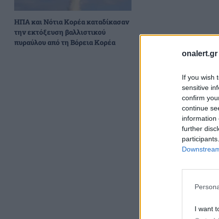
ΗΠΑ και Νότια Κορέα καταδίκασαν
την εκτόξευση βαλλιστικού
πυραύλου από τη Βόρεια Κορέα
onalert.gr
If you wish 
sensitive in
confirm you
continue se
information 
further disc
participants
Downstream 
Ο Παλαιστίνιος π
η δημιουργία σχή
σχετικά με τις
πολ
Persona
εξτρεμιστικού ισλ
I want t
BREAKING| Prime 