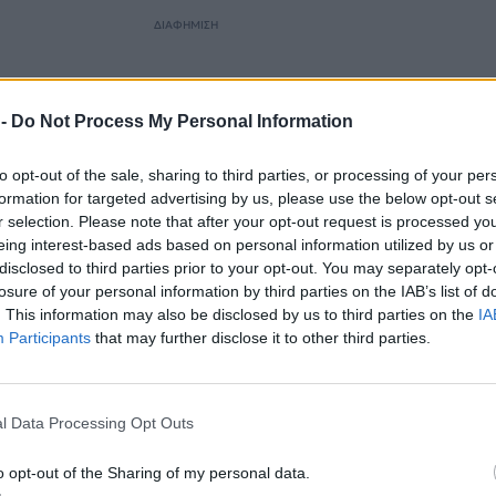
ΔΙΑΦΗΜΙΣΗ
 -
Do Not Process My Personal Information
to opt-out of the sale, sharing to third parties, or processing of your per
formation for targeted advertising by us, please use the below opt-out s
r selection. Please note that after your opt-out request is processed y
eing interest-based ads based on personal information utilized by us or
disclosed to third parties prior to your opt-out. You may separately opt-
losure of your personal information by third parties on the IAB’s list of
. This information may also be disclosed by us to third parties on the
IA
Participants
that may further disclose it to other third parties.
ρωθυπουργός σημείωσε ότι παραιτείται ώστε να επιτρ
ματος ευρείας συναίνεσης μεταξύ των Παλαιστινίων
ιτικές ρυθμίσεις μετά τον πόλεμο
του Ισραήλ κατά το
l Data Processing Opt Outs
αμιστικού κινήματος Χαμάς στη Λωρίδα της Γάζας.
o opt-out of the Sharing of my personal data.
Minister Mohammed Ishtayyeh announces the resigna