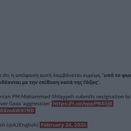
σε ότι η απόφαση αυτή λαμβάνεται κυρίως “
υπό το φω
δέονται με την επίθεση κατά της Γάζας
“.
inian PM Mohammad Shtayyeh submits resignation to
er Gaza ‘aggression’
https://t.co/eppPNXiIj8
m/v8XmAWR7RD
ish (@AJEnglish)
February 26, 2024