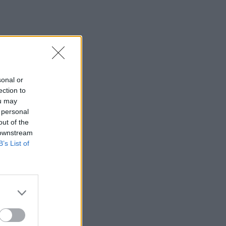
sonal or
ection to
ou may
 personal
out of the
 downstream
B’s List of
απεί
υ
tion