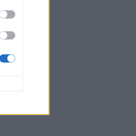
as.
ν
αι
και