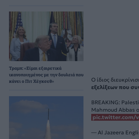
Τραμπ: «Είμαι εξαιρετικά
ικανοποιημένος με την δουλειά που
Ο ίδιος διευκρίνι
κάνει ο Πιτ Χέγκσεθ»
εξελίξεων που συν
BREAKING: Palest
Mahmoud Abbas ov
pic.twitter.co
— Al Jazeera Engl