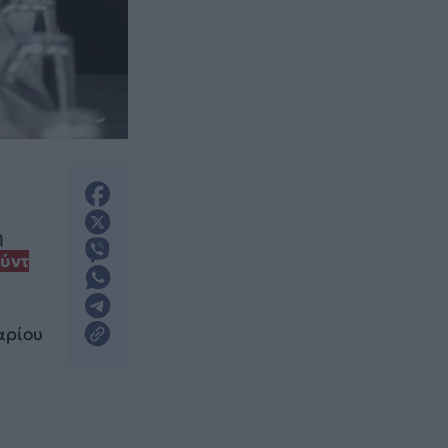
η
ύντ
αρίου