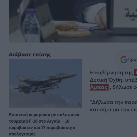
Διάβασε επίσης
Προσ
Η κυβέρνηση της
Δυτική Όχθη, υπέ
Αμπάς
, δήλωσε 
“Δήλωσα την παρα
και σήμερα την υ
Εικονική αερομαχία με οπλισμένα
τουρκικά F-16 στο Αιγαίο – 10
παραβάσεις και 17 παραβιάσεις ο
απολογισμός