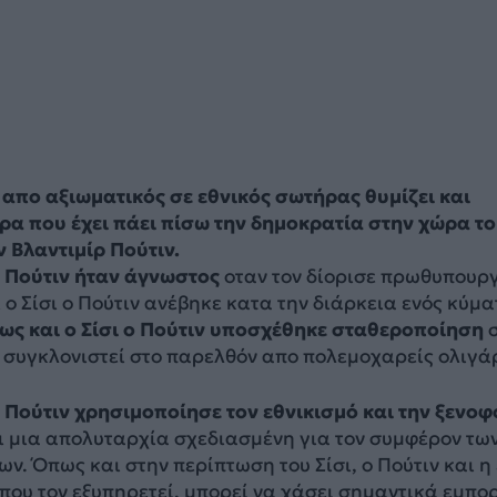
 απο αξιωματικός σε εθνικός σωτήρας θυμίζει και
ρα που έχει πάει πίσω την δημοκρατία στην χώρα τ
ν Βλαντιμίρ Πούτιν.
 ο Πούτιν ήταν άγνωστος
οταν τον δίορισε πρωθυπουργ
ι ο Σίσι ο Πούτιν ανέβηκε κατα την διάρκεια ενός κύμα
ς και ο Σίσι ο Πούτιν υποσχέθηκε σταθεροποίηση
σ
 συγκλονιστεί στο παρελθόν απο πολεμοχαρείς ολιγά
ο Πούτιν χρησιμοποίησε τον εθνικισμό και την ξενο
ι μια απολυταρχία σχεδιασμένη για τον συμφέρον τω
ν. Όπως και στην περίπτωση του Σίσι, ο Πούτιν και η 
ου τον εξυπηρετεί, μπορεί να χάσει σημαντικά εμπο