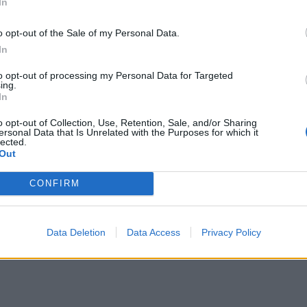
In
 “νέα φρουρά” εχει συνεχίσει τη δουλειά που την έχει
 κάνει η παλιά φρουρά. Τα τρία τέταρτα του SCAF
o opt-out of the Sale of my Personal Data.
από τον Morsi, αλλά η στρατιωτική “μηχανή” συνεχίζ
In
αι πρίν. Ο Σίσι υποτάσσεται στον μέντορά του, τον
ed Farid al – Tohami , και η πραγματική μάχη για τ
to opt-out of processing my Personal Data for Targeted
ing.
ρα μεταξύ των στρατιωτικών υπηρεσιών πληροφοριών
In
εσίας Πληροφοριών, η οποία σύμφωνα με τον πρώην
o opt-out of Collection, Use, Retention, Sale, and/or Sharing
 Ομάρ Σουλεϊμάν έγινε ένα είδος υποκατάστατου του
ersonal Data that Is Unrelated with the Purposes for which it
ρικών.
lected.
Out
λοιπόν που δύο μέρες μετά το πραξικόπημα, το πρωτ
ς Πρόεδρος Adli Mansou, ήταν να διορίσει τον Toham
CONFIRM
.
ΔΙΑΦΗΜΙΣΗ
Data Deletion
Data Access
Privacy Policy