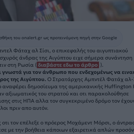
θήκη του onalert.gr ως προτεινόμενη πηγή στην Google
ντελ Φάταχ αλ Σίσι, ο επικεφαλής του αιγυπτιακού
ισχυρός άνδρας της Αιγύπτου ειχε σήμερα συνάντηση
τιν στη Ρωσία (
διαβάστε εδω το άρθρο
).
ι γνωστά για τον άνθρωπο που ενδεχομένως να ειναι
ρος της Αιγύπτου.
Ο Στρατάρχης Αμπντέλ Φατάχ αλ-
ο αναφέρει δημοσίευμα της αμερικανικής Huffington 
αν αξιωματικός του στρατού και οτι παρακολούθησε
σης στις ΗΠΑ αλλα τον συγκεκριμένο δρόμο τον έχου
λοι πριν απο αυτόν.
 οτι τον επέλεξε ο πρόερος Μοχάμεντ Μόρσι, ο άντρα
σε με την βοήθεια κάποιων εξαιρετικά απλών προσό