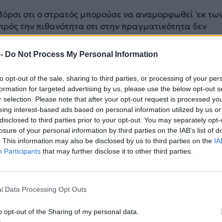
όρσι οτι ο στρατός μπορούσε να αναμορφωθεί ‘εκ τω
πρός την πιθανότητα οτι στην πραγματικότητα δεν
 καμία μεταρρύθμιση και οτι όταν διόρισε τον Σίσι 
τ Χουσειν Τανταούι ώς πρόεδρο του Ανωτάτου Συμβου
 -
Do Not Process My Personal Information
μεων ήταν τελικά ενα τεράστιο λάθος.
ες πηγές, λιγο πρίν αναλάβει τα καθήκοντα αυτα κα
to opt-out of the sale, sharing to third parties, or processing of your per
 της καθαίρεσης του Ταντάουι, τα χέρια του Σίσι έτρε
formation for targeted advertising by us, please use the below opt-out s
πώς εξαπατήθηκε απο την ‘νευρική και τρομαγμένη’
r selection. Please note that after your opt-out request is processed y
Σίσι καθώς
πηγές επιβεβαιώνουν οτι εκείνη την στιγ
eing interest-based ads based on personal information utilized by us or
disclosed to third parties prior to your opt-out. You may separately opt-
ίσι “να αρχίσει να συμπεριφέρεται ώς άνδρας”.
losure of your personal information by third parties on the IAB’s list of
. This information may also be disclosed by us to third parties on the
IA
δημοσίευμα της Huffington Post, αν μη τι άλλο, ο
Σίσ
Participants
that may further disclose it to other third parties.
ά να είναι ένας πολυ καλός ηθοποιός. Ήδη εχει γίνε
 λέει ένα πράγμα αλλά κάνει κάτι άλλο.
του Μόρσι ο Σίσι προειδοποίησε κατά μιας επίθεσης
l Data Processing Opt Outs
υσμού του Σινά, χρησιμοποιόντας το παράδειγμα του
τόσο αυτό ακριβώς κάνει ο αιγυπτιακός στρατός τώρα
o opt-out of the Sharing of my personal data.