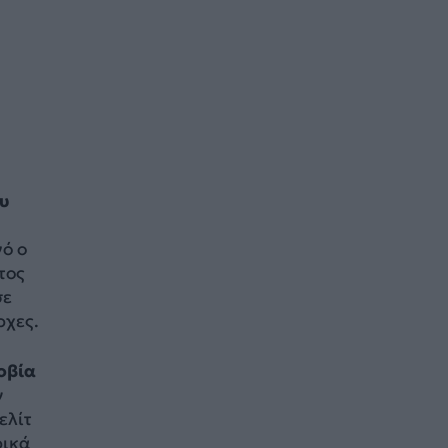
ου
ό ο
τος
ε
ρχες.
φοβία
ν
ελίτ
ρικά