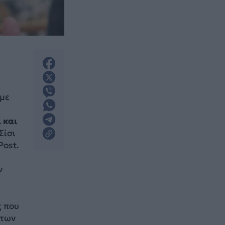
 με
 και
Σίσι
Post.
ν
ς που
ντων