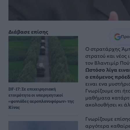
Διάβασε επίσης
Προσ
Ο στρατάρχης Άμπ
στρατού και νέος 
τον Βλαντιμίρ Πού
Ωστόσο λίγα εινα
ο επόμενος πρόεδ
ειναι ενα μυστήρι
DF-17: Σε επιχειρησιακή
Γνωρίζουμε οτι ήτ
ετοιμότητα οι υπερηχητικοί
μαθήματα κατάρτι
«φονιάδες αεροπλανοφόρων» της
ακολουθήσει κι άλ
Κίνας
Γνωρίζουμε επίσης
αργότερα καθαίρε