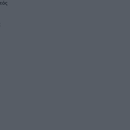
τός
ς