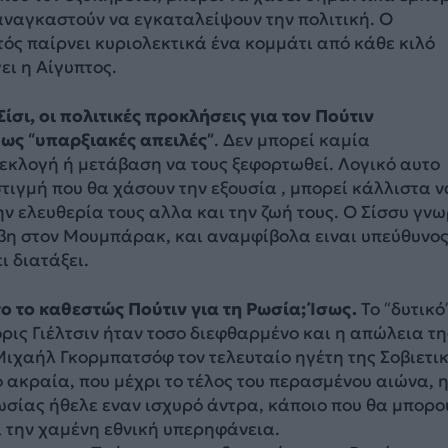
αναγκαστούν να εγκαταλείψουν την πολιτική. Ο
ός παίρνει κυριολεκτικά ένα κομμάτι από κάθε κιλό
ει η Αίγυπτος.
Σίσι, οι πολιτικές προκλήσεις για τον Πούτιν
 ως “υπαρξιακές απειλές”
. Δεν μπορεί καμία
εκλογή ή μετάβαση να τους ξεφορτωθεί. Λογικό αυτο
τιγμή που θα χάσουν την εξουσία , μπορεί κάλλιστα ν
ην ελευθερία τους αλλα και την ζωή τους. Ο Σίσσυ γνω
έβη στον Μουμπάρακ, και αναμφίβολα ειναι υπεύθυνος
ι διατάξει.
 το καθεστώς Πούτιν για τη Ρωσία; Ίσως.
Το “δυτικό
ις Γιέλτσιν ήταν τοσο διεφθαρμένο και η απώλεια τη
Μιχαήλ Γκορμπατσόφ τον τελευταίο ηγέτη της Σοβιετι
 ακραία, που μέχρι το τέλος του περασμένου αιώνα, 
ωσίας ήθελε εναν ισχυρό άντρα, κάποιο που θα μπορο
 την χαμένη εθνική υπερηφάνεια.