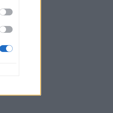
ει να
ην
 και
ο που
i ως