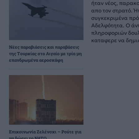
ήταν νέος, παρακο
απο τον στρατό. Ή
συγκεκριμένα πρό
Αδελφότητα. Ο άν
πληροφοριών δουλ
καταφερε να δημιο
Νέες παραβιάσεις και παραβάσεις
της Τουρκίας στο Αιγαίο με τρία μη
επανδρωμένα αεροσκάφη
Επικοινωνία Ζελένσκι – Ρούτε για
να δώσει το NATO