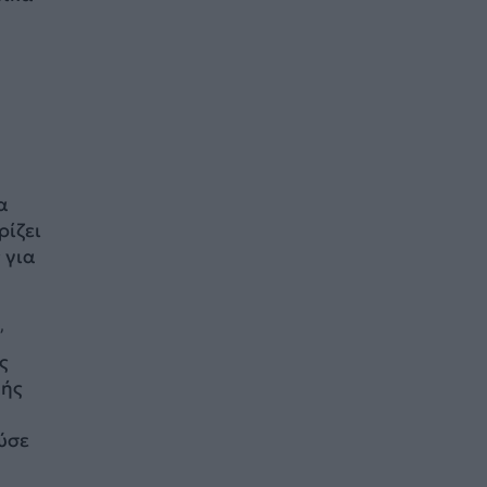
α
ρίζει
 για
”
ς
κής
η
ύσε