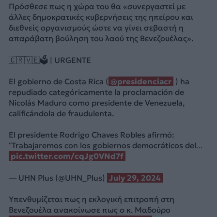
Πρόσθεσε πως η χώρα του θα «συνεργαστεί με
άλλες δημοκρατικές κυβερνήσεις της ηπείρου και
διεθνείς οργανισμούς ώστε να γίνει σεβαστή η
απαράβατη βούληση του λαού της Βενεζουέλας».
🇨🇷🇻🇪🗳️ | URGENTE
El gobierno de Costa Rica (
@presidenciacr
) ha
repudiado categóricamente la proclamación de
Nicolás Maduro como presidente de Venezuela,
calificándola de fraudulenta.
El presidente Rodrigo Chaves Robles afirmó:
“Trabajaremos con los gobiernos democráticos del…
pic.twitter.com/cqJg0VNd7f
— UHN Plus (@UHN_Plus)
July 29, 2024
Υπενθυμίζεται πως η εκλογική επιτροπή στη
Βενεζουέλα ανακοίνωσε πως ο κ. Μαδούρο