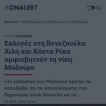
Επίκαιρα
ΟΥΚΡΑΝΙΑ
ΡΩΣΙΑ
ΜΕΣΗ ΑΝΑΤΟΛΗ
ΗΠΑ
ΚΙΝΑ
HOME
ΚΟΣΜΟΣ
Εκλογές στη Βενεζουέλα:
Χιλή και Κόστα Ρίκα
αμφισβητούν τη νίκη
Μαδούρο
«Το καθεστώς του Μαδούρο πρέπει να
καταλάβει ότι τα αποτελέσματα που
δημοσιεύει είναι δύσκολο να τα
πιστέψουμε», τόνισε ο κ. Μπόριτς μέσω X.
29 ΙΟΥΛ. 2024, 10:46