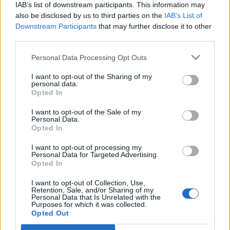
IAB’s list of downstream participants. This information may
also be disclosed by us to third parties on the
IAB’s List of
Downstream Participants
that may further disclose it to other
Εικονική αερομαχία με
Τραμπ: «Είμαι 
third parties.
οπλισμένα τουρκικά F-16
ικανοποιημένος
στο Αιγαίο – 10
δουλειά που κά
Personal Data Processing Opt Outs
παραβάσεις και 17
Χέγκσεθ»
παραβιάσεις ο
I want to opt-out of the Sharing of my
personal data.
απολογισμός
Opted In
I want to opt-out of the Sale of my
Personal Data.
ΔΙΑΦΗΜΙΣΗ
Opted In
I want to opt-out of processing my
Personal Data for Targeted Advertising.
Opted In
I want to opt-out of Collection, Use,
Retention, Sale, and/or Sharing of my
Personal Data that Is Unrelated with the
Purposes for which it was collected.
Opted Out