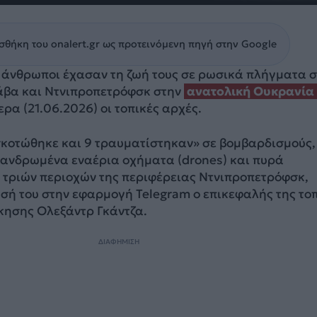
θήκη του onalert.gr ως προτεινόμενη πηγή στην Google
 άνθρωποι έχασαν τη ζωή τους σε ρωσικά πλήγματα σ
άβα και Ντνιπροπετρόφσκ στην
ανατολική Ουκρανία
α (21.06.2026) οι τοπικές αρχές.
κοτώθηκε και 9 τραυματίστηκαν» σε βομβαρδισμούς,
επανδρωμένα εναέρια οχήματα (drones) και πυρά
 τριών περιοχών της περιφέρειας Ντνιπροπετρόφσκ,
σή του στην εφαρμογή Telegram ο επικεφαλής της το
κησης Ολεξάντρ Γκάντζα.
ΔΙΑΦΗΜΙΣΗ