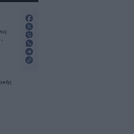
τις
,
πικής