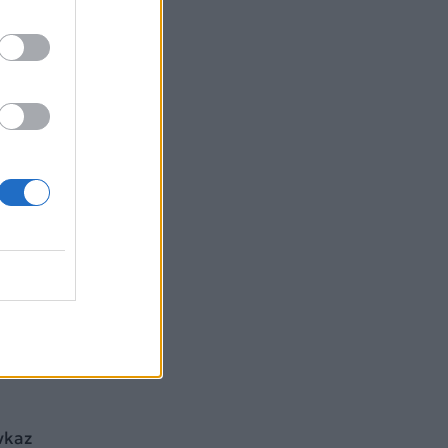
νία,
.
ην
ρίζει
ό τη
vkaz