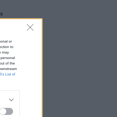
39
κεια
sonal or
ection to
ou may
 personal
out of the
 downstream
B’s List of