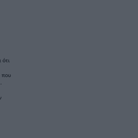
 ότι
η που
.
ν