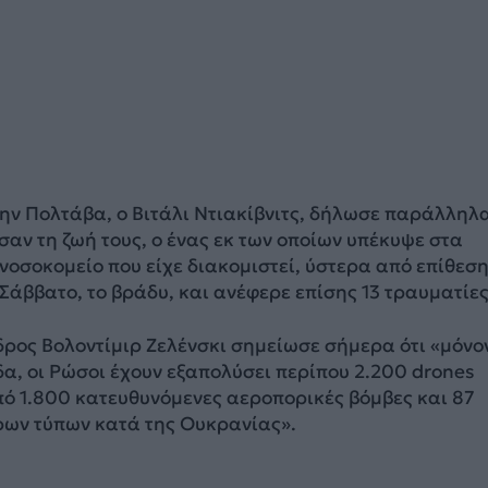
ην Πολτάβα, ο Βιτάλι Ντιακίβνιτς, δήλωσε παράλληλα
αν τη ζωή τους, ο ένας εκ των οποίων υπέκυψε στα
νοσοκομείο που είχε διακομιστεί, ύστερα από επίθεσ
Σάββατο, το βράδυ, και ανέφερε επίσης 13 τραυματίες
ρος Βολοντίμιρ Ζελένσκι σημείωσε σήμερα ότι «μόνο
α, οι Ρώσοι έχουν εξαπολύσει περίπου 2.200 drones
πό 1.800 κατευθυνόμενες αεροπορικές βόμβες και 87
ων τύπων κατά της Ουκρανίας».