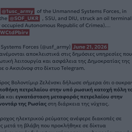
e
@1usc_army
of the Unmanned Systems Forces, in
 the
@SOF_UKR
, SSU, and DIU, struck an oil terminal
y occupied Autonomous Republic of Crimea).…
/2WCtdPbirv
Systems Forces (@usf_army)
June 21, 2026
ανέμονται αποκλειστικά στις δημόσιες υπηρεσίες που
ωτική λειτουργία και ασφάλεια της Δημοκρατίας της
ε ο Ακσιόνοφ στο δίκτυο Telegram.
ρος Βολοντίμιρ Ζελένσκι δήλωσε σήμερα ότι ο ουκρα
ποθήκη πετρελαίου στην υπό ρωσική κατοχή πόλη τ
ία
και
εγκατάσταση μεταφοράς πετρελαίου στην
νοντάρ της Ρωσίας
στη διάρκεια της νύχτας.
άροχος ηλεκτρικού ρεύματος ανέφερε διακοπές σε
ς μετά τη βλάβη που προκλήθηκε σε δίκτυα