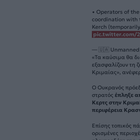
• Operators of th
coordination with
Kerch (temporaril
pic.twitter.com
— 🇺🇦 Unmanned 
«Τα καύσιμα θα δι
εξασφαλίζουν τη ζ
Κριμαίας», ανέφερ
Ο Ουκρανός πρόεδ
στρατός
έπληξε α
Κερτς στην Κριμα
περιφέρεια Κρασ
Επίσης τοπικός π
ορισμένες περιοχέ