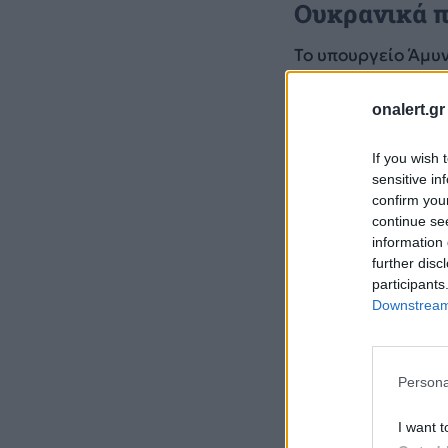
Ουκρανικά π
Το υπουργείο Άμυν
ουκρανικά μη επα
της νύχτας.
onalert.gr
If you wish 
sensitive in
confirm you
continue se
information 
further disc
participants
Downstream 
Persona
I want t