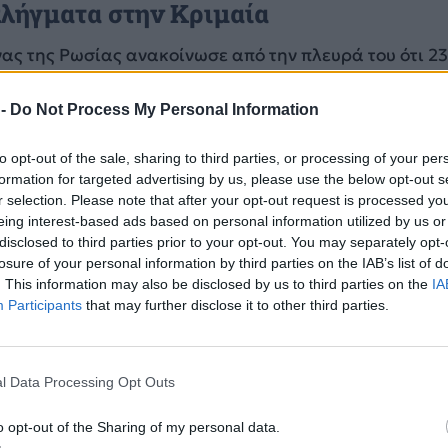
λήγματα στην Κριμαία
ας της Ρωσίας ανακοίνωσε από την πλευρά του ότι 2
νδρωμένα εναέρια οχήματα καταρρίφθηκαν στη διάρ
 -
Do Not Process My Personal Information
ΔΙΑΦΗΜΙΣΗ
to opt-out of the sale, sharing to third parties, or processing of your per
formation for targeted advertising by us, please use the below opt-out s
r selection. Please note that after your opt-out request is processed y
eing interest-based ads based on personal information utilized by us or
disclosed to third parties prior to your opt-out. You may separately opt-
losure of your personal information by third parties on the IAB’s list of
. This information may also be disclosed by us to third parties on the
IA
Participants
that may further disclose it to other third parties.
l Data Processing Opt Outs
o opt-out of the Sharing of my personal data.