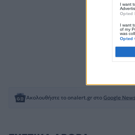
I want 
Advertis
Opted 
I want t
of my P
was col
Opted 
EUROFIGHTE
Ακολουθήστε το onalert.gr στο
Google New