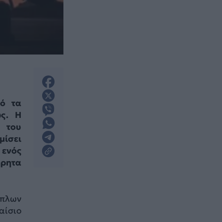
πό τα
ς. Η
 του
μίσει
 ενός
ήρητα
όπλων
αίσιο