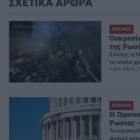
ΣΧΕΤΙΚΑ ΑΡΘΡΑ
ΚΟΣΜΟΣ
Ουκρανία
της Ρωσ
Επίσης, η 
τα οποία χ
7 ΑΥΓ. 2026, 2
ΚΟΣΜΟΣ
Η Γερουσ
Ρωσίας –
Το νομοσχέ
φυσικό αέρι