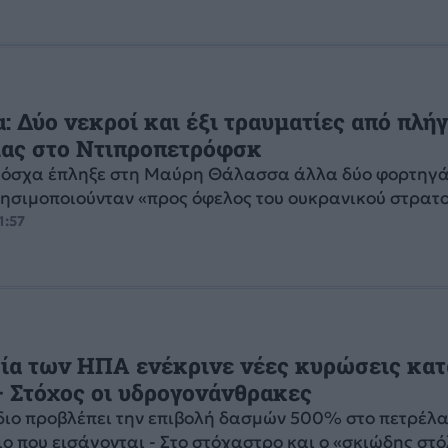
: Δύο νεκροί και έξι τραυματίες από πλή
ίας στο Ντιπροπετρόφσκ
Μόσχα έπληξε στη Μαύρη Θάλασσα άλλα δύο φορτηγά
ρησιμοποιούνταν «προς όφελος του ουκρανικού στρατ
1:57
ία των ΗΠΑ ενέκρινε νέες κυρώσεις κατ
 Στόχος οι υδρογονάνθρακες
διο προβλέπει την επιβολή δασμών 500% στο πετρέλαι
ο που εισάγονται - Στο στόχαστρο και ο «σκιώδης στ