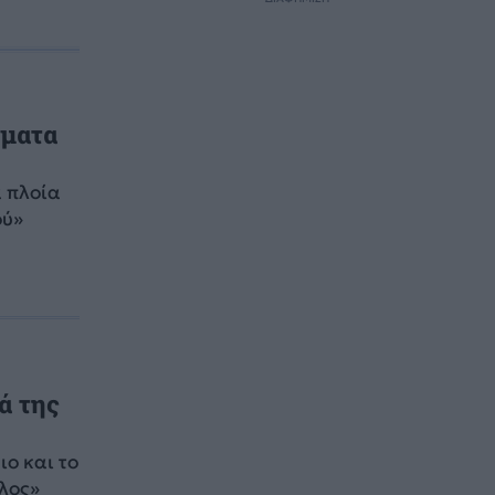
γματα
 πλοία
ού»
ά της
ο και το
όλος»