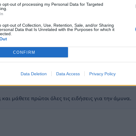
to opt-out of processing my Personal Data for Targeted
ing.
In
o opt-out of Collection, Use, Retention, Sale, and/or Sharing
ersonal Data that Is Unrelated with the Purposes for which it
lected.
Out
CONFIRM
Data Deletion
Data Access
Privacy Policy
R
EUROFIGHTER TYPHOON
TYPHOON
ΜΑΧΗΤΙΚΟ
ΠΑ
s
και μάθετε πρώτοι όλες τις ειδήσεις για την άμυνα.