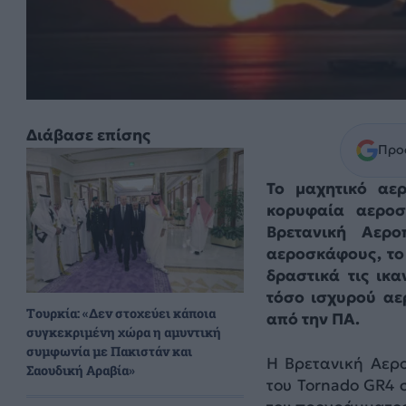
Διάβασε επίσης
Προσ
Το μαχητικό αε
κορυφαία αεροσ
Βρετανική Αερ
αεροσκάφους, το 
δραστικά τις ικ
τόσο ισχυρού αε
Τουρκία: «Δεν στοχεύει κάποια
από την ΠΑ.
συγκεκριμένη χώρα η αμυντική
συμφωνία με Πακιστάν και
Η Βρετανική Αερ
Σαουδική Αραβία»
του Tornado GR4 σ