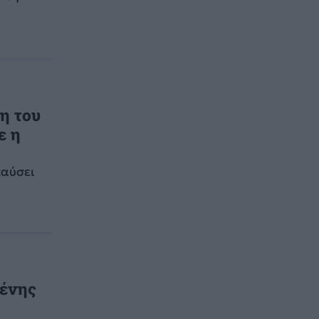
κη του
ε η
παύσει
ξένης