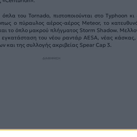
 «Centurion».
όπλα του Tornado, πιστοποιούνται στο Typhoon κι
όπως ο πύραυλος αέρος-αέρος Meteor, το κατευθυν
και το όπλο μακρού πλήγματος Storm Shadow. Μελλο
 εγκατάσταση του νέου ραντάρ AESA, νέας κάσκας,
ν και της συλλογής ακριβείας Spear Cap 3.
ΔΙΑΦΗΜΙΣΗ