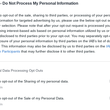
 -
Do Not Process My Personal Information
to opt-out of the sale, sharing to third parties, or processing of your per
K Defence Journal», το Typhoon προβλέπεται να καρ
formation for targeted advertising by us, please use the below opt-out s
ις τεχνολογίες που θα αναπτυχθούν για το FCAS. Το co
r selection. Please note that after your opt-out request is processed y
θα αναδιαμορφωθεί και θα γίνει χρήση βελτιω
eing interest-based ads based on personal information utilized by us or
ωσης. Επιπλέον, θα αυξηθεί η ισχύς των κινητήρων E
disclosed to third parties prior to your opt-out. You may separately opt-
losure of your personal information by third parties on the IAB’s list of
. This information may also be disclosed by us to third parties on the
IA
Participants
that may further disclose it to other third parties.
ων παρεμβάσεων, το αεροσκάφος θα παραμε
ι τις επόμενες δεκαετίες, καταλήγει ο ταξίαρχος
l Data Processing Opt Outs
 Διάστημα
o opt-out of the Sharing of my personal data.
In
ΔΙΑΦΗΜΙΣΗ
o opt-out of the Sale of my Personal Data.
In