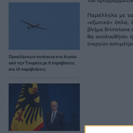
του προγράμματος
Παράλληλα με τα 
«εξωτικά» όπλα, 
βλήμα Brimstone 
θα ακολουθήσει η
ενεργών αντιμέτρω
Προκλήσεων συνέχεια στο Αιγαίο
από την Τουρκία με 8 παραβάσεις
και 10 παραβιάσεις