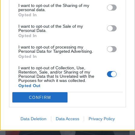
Ιράν για τα Στενά του Ορμούζ –
I want to opt-out of the Sharing of my
personal data.
Καταδικάζουμε τις επιθέσεις σε πλοία
Opted In
Νωρίτερα, ένα πλοίο χτυπήθηκε ανοιχτά του
I want to opt-out of the Sale of my
Ομάν, ωστόσο έσβησε η φωτιά που προκλήθηκε
Personal Data.
και το πλήρωμα είναι ασφαλές
Opted In
8 ΑΥΓ. 2026, 18:38
I want to opt-out of processing my
Personal Data for Targeted Advertising.
Opted In
I want to opt-out of Collection, Use,
Retention, Sale, and/or Sharing of my
Personal Data that Is Unrelated with the
Purposes for which it was collected.
Opted Out
CONFIRM
Data Deletion
Data Access
Privacy Policy