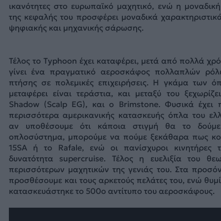
ικανότητες στο ευρωπαϊκό μαχητικό, ενώ η μοναδικ
της κεφαλής του προσφέρει μοναδικά χαρακτηριστικ
ψηφιακής και μηχανικής σάρωσης.
Τέλος το Typhoon έχει καταφέρει, μετά από πολλά χρό
γίνει ένα πραγματικό αεροσκάφος πολλαπλών ρόλ
πτήσης σε πολεμικές επιχειρήσεις. Η γκάμα των ό
μεταφέρει είναι τεράστια, και μεταξύ του ξεχωρίζ
Shadow (Scalp EG), και ο Brimstone. Φυσικά έχει 
περισσότερα αμερικανικής κατασκευής όπλα του ελλ
αν υποθέσουμε ότι κάποια στιγμή θα το δούμε
οπλοσύστημα, μπορούμε να πούμε ξεκάθαρα πως κοιτ
15SA ή το Rafale, ενώ οι πανίσχυροι κινητήρες
δυνατότητα supercruise. Τέλος η ευελιξία του θε
περισσότερων μαχητικών της γενιάς του. Στα προσό
προσθέσουμε και τους αρκετούς πελάτες του, ενώ θυ
κατασκευάστηκε το 500ο αντίτυπο του αεροσκάφους.