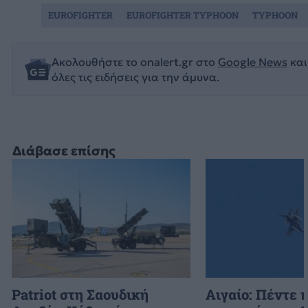
EUROFIGHTER
EUROFIGHTER TYPHOON
TYPHOON
Ακολουθήστε το onalert.gr στο
Google News
και
όλες τις ειδήσεις για την άμυνα.
Διάβασε επίσης
Patriot στη Σαουδική
Αιγαίο: Πέντε 