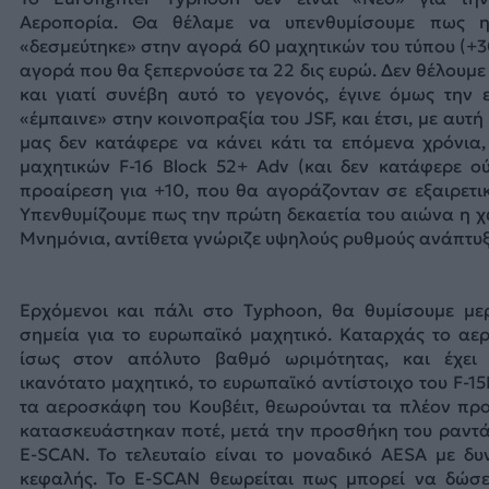
Αεροπορία. Θα θέλαμε να υπενθυμίσουμε πως 
«δεσμεύτηκε» στην αγορά 60 μαχητικών του τύπου (+3
αγορά που θα ξεπερνούσε τα 22 δις ευρώ. Δεν θέλουμ
και γιατί συνέβη αυτό το γεγονός, έγινε όμως την
«έμπαινε» στην κοινοπραξία του JSF, και έτσι, με αυτ
μας δεν κατάφερε να κάνει κάτι τα επόμενα χρόνια
μαχητικών F-16 Block 52+ Adv (και δεν κατάφερε ο
προαίρεση για +10, που θα αγοράζονταν σε εξαιρετι
Υπενθυμίζουμε πως την πρώτη δεκαετία του αιώνα η 
Μνημόνια, αντίθετα γνώριζε υψηλούς ρυθμούς ανάπτυξ
Ερχόμενοι και πάλι στο Typhoon, θα θυμίσουμε με
σημεία για το ευρωπαϊκό μαχητικό. Καταρχάς το αε
ίσως στον απόλυτο βαθμό ωριμότητας, και έχει 
ικανότατο μαχητικό, το ευρωπαϊκό αντίστοιχο του F-15E
τα αεροσκάφη του Κουβέιτ, θεωρούνται τα πλέον πρ
κατασκευάστηκαν ποτέ, μετά την προσθήκη του ραντ
E-SCAN. Το τελευταίο είναι το μοναδικό AESA με δυ
κεφαλής. Το E-SCAN θεωρείται πως μπορεί να δώσε