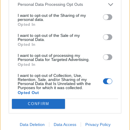
Personal Data Processing Opt Outs
I want to opt-out of the Sharing of my
personal data.
Opted In
I want to opt-out of the Sale of my
Personal Data.
Opted In
I want to opt-out of processing my
Personal Data for Targeted Advertising.
Opted In
I want to opt-out of Collection, Use,
Retention, Sale, and/or Sharing of my
Personal Data that Is Unrelated with the
Purposes for which it was collected.
Opted Out
ΚΟΣΜΟΣ
Ιράν: Καμία συνομιλία με τις ΗΠΑ όσο
CONFIRM
παραβιάζουν την μεταβατική
συμφωνία εκεχειρίας
Ωστόσο, ο Αμπάς Αραγτσί διευκρίνισε ότι
Data Deletion
Data Access
Privacy Policy
ανταλλάσσονται μηνύματα μεταξύ