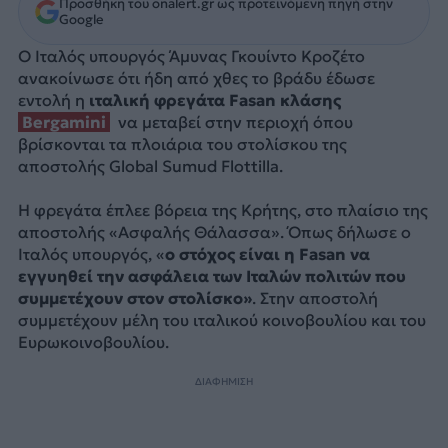
Προσθήκη του onalert.gr ως προτεινόμενη πηγή στην
Google
O Ιταλός υπουργός Άμυνας Γκουίντο Κροζέτο
ανακοίνωσε ότι ήδη από χθες το βράδυ έδωσε
εντολή η
ιταλική φρεγάτα Fasan κλάσης
Bergamini
να μεταβεί στην περιοχή όπου
βρίσκονται τα πλοιάρια του στολίσκου της
αποστολής Global Sumud Flottilla.
H φρεγάτα έπλεε βόρεια της Κρήτης, στο πλαίσιο της
αποστολής «Ασφαλής Θάλασσα». Όπως δήλωσε ο
Ιταλός υπουργός, «
ο στόχος είναι η Fasan να
εγγυηθεί την ασφάλεια των Ιταλών πολιτών που
συμμετέχουν στον στολίσκο»
. Στην αποστολή
συμμετέχουν μέλη του ιταλικού κοινοβουλίου και του
Ευρωκοινοβουλίου.
ΔΙΑΦΗΜΙΣΗ