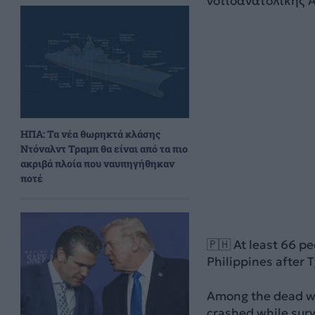
νοτιοανατολικής Α
ΗΠΑ: Τα νέα θωρηκτά κλάσης
Ντόναλντ Τραμπ θα είναι από τα πιο
ακριβά πλοία που ναυπηγήθηκαν
ποτέ
🇵🇭 At least 66 p
Philippines after
Among the dead wer
crashed while surv