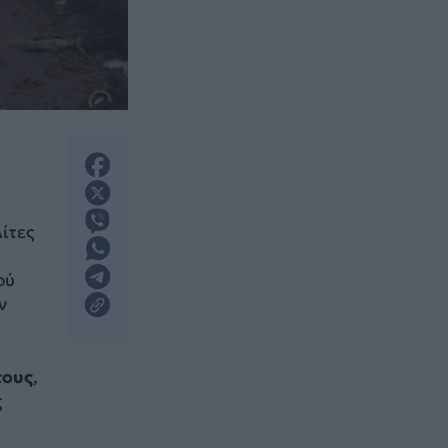
λίτες
ού
ν
τους
,
ς