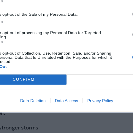
In
ερά που παρέσυραν οχήματα, φορτηγά, πελώρια
τια…
o opt-out of the Sale of my Personal Data.
In
ασε στο αρχιπέλαγος από ανατολική κατεύθυνση τη
to opt-out of processing my Personal Data for Targeted
 από τα μεσάνυχτα (τοπική ώρα· 17:00 ώρα Ελλάδας),
ing.
πό το έδαφος στο επίπεδο της επαρχίας των νησιών
In
ου αρχιπελάγους Βισάγιας, με ανέμους που έφθαναν 
o opt-out of Collection, Use, Retention, Sale, and/or Sharing
 χ.α.ώ., σύμφωνα με τη μετεωρολογική υπηρεσία των
ersonal Data that Is Unrelated with the Purposes for which it
ύ διασχίσει τη χώρα προς δυτική κατεύθυνση.
lected.
Out
ding across Cebu, Philippines after Typhoon Kalmaegi
CONFIRM
ts underwater. Families displaced.
Data Deletion
Data Access
Privacy Policy
al.
stronger storms