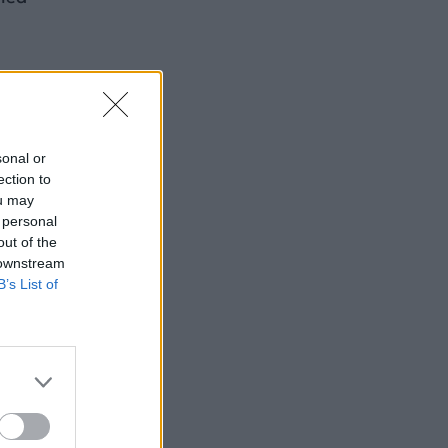
sonal or
ection to
ou may
 personal
out of the
 downstream
B’s List of
ημα,
ύν