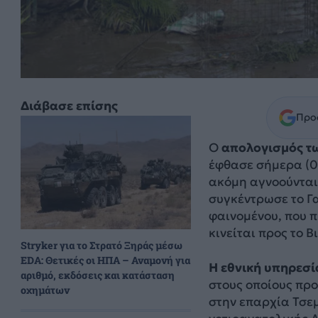
Διάβασε επίσης
Προσ
Ο
απολογισμός τ
έφθασε σήμερα (06
ακόμη αγνοούνται
συγκέντρωσε το Γ
φαινομένου, που 
κινείται προς το Β
Stryker για το Στρατό Ξηράς μέσω
EDA: Θετικές οι ΗΠΑ – Αναμονή για
Η εθνική υπηρεσί
αριθμό, εκδόσεις και κατάσταση
στους οποίους προ
οχημάτων
στην επαρχία Τσεμ