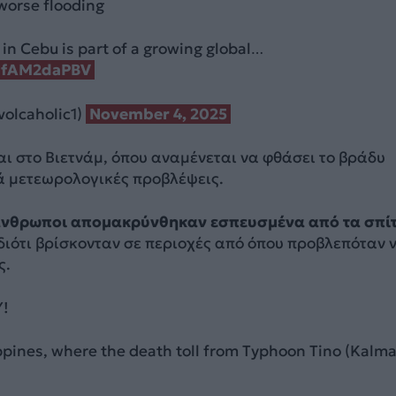
worse flooding
in Cebu is part of a growing global…
/9fAM2daPBV
volcaholic1)
November 4, 2025
ι στο Βιετνάμ, όπου αναμένεται να φθάσει το βράδυ
ά μετεωρολογικές προβλέψεις.
άνθρωποι απομακρύνθηκαν εσπευσμένα από τα σπί
διότι βρίσκονταν σε περιοχές από όπου προβλεπόταν 
ς.
!
ippines, where the death toll from Typhoon Tino (Kalma