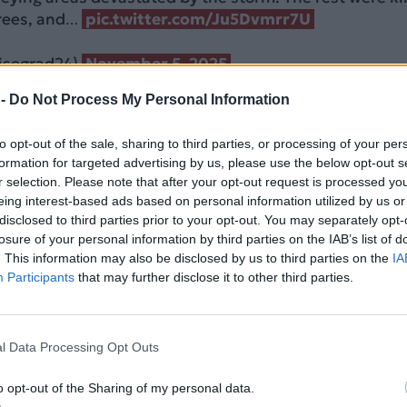
 trees, and…
pic.twitter.com/Ju5Dvmrr7U
isegrad24)
November 5, 2025
 -
Do Not Process My Personal Information
ΔΙΑΦΗΜΙΣΗ
to opt-out of the sale, sharing to third parties, or processing of your per
formation for targeted advertising by us, please use the below opt-out s
r selection. Please note that after your opt-out request is processed y
eing interest-based ads based on personal information utilized by us or
disclosed to third parties prior to your opt-out. You may separately opt-
losure of your personal information by third parties on the IAB’s list of
. This information may also be disclosed by us to third parties on the
IA
Participants
that may further disclose it to other third parties.
l Data Processing Opt Outs
της επαρχίας αυτής, που υπέστη το πιο σκληρό χτύπ
o opt-out of the Sharing of my personal data.
, με κατοίκους να ανεβαίνουν σε οροφές για να σωθο