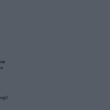
τια
να
egi)