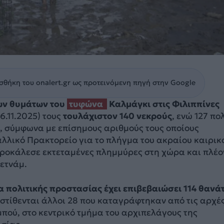
θήκη του onalert.gr ως προτεινόμενη πηγή στην Google
ων θυμάτων του
τυφώνα
Καλμάγκι στις Φιλιππίνες
.11.2025) τους
τουλάχιστον 140 νεκρούς
, ενώ 127 πο
, σύμφωνα με επίσημους αριθμούς τους οποίους
αλλικό Πρακτορείο για το πλήγμα του ακραίου καιρικ
προκάλεσε εκτεταμένες πλημμύρες στη χώρα και πλέο
ιετνάμ.
α πολιτικής προστασίας έχει επιβεβαιώσει 114 θανά
στίθενται άλλοι 28 που καταγράφτηκαν από τις αρχέ
πού, στο κεντρικό τμήμα του αρχιπελάγους της