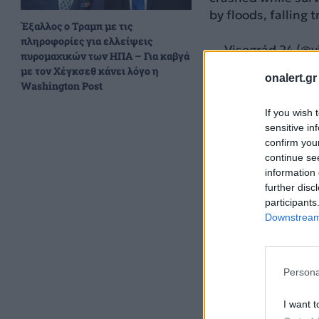
by floods, falling
Έξαλλος ο Τραμπ με τις
πληροφορίες για ελλείψεις
— Visegrád 24 (@v
πυρομαχικών των ΗΠΑ – Για καβγά
με τον Χέγκσεθ κάνει λόγο η
onalert.gr
Washington Post
If you wish 
sensitive in
confirm you
continue se
information 
further disc
participants
Downstream 
Persona
Ολόκληρες πόλεις 
I want t
έχουν πλημμυρίσει