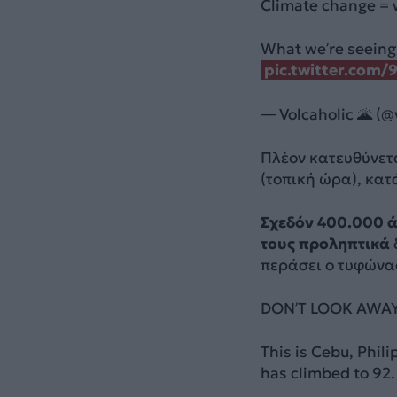
Climate change = 
What we’re seeing 
pic.twitter.com
— Volcaholic 🌋 (@
Πλέον κατευθύνετα
(τοπική ώρα), κατ
Σχεδόν 400.000 
τους προληπτικά
περάσει ο τυφώνα
DON’T LOOK AWAY
This is Cebu, Phil
has climbed to 92.