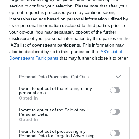
Ακολουθήστε το onalert.gr στο
Google
section to confirm your selection. Please note that after your
News
και μάθετε πρώτοι όλες τις ειδήσεις
opt-out request is processed you may continue seeing
για την άμυνα.
interest-based ads based on personal information utilized by
us or personal information disclosed to third parties prior to
your opt-out. You may separately opt-out of the further
disclosure of your personal information by third parties on the
IAB’s list of downstream participants. This information may
Διάβασε επίσης
also be disclosed by us to third parties on the
IAB’s List of
Downstream Participants
that may further disclose it to other
third parties.
Personal Data Processing Opt Outs
I want to opt-out of the Sharing of my
personal data.
Opted In
I want to opt-out of the Sale of my
Patriot στη Σαουδική
H «Βαβέλ» των
Personal Data.
Αραβία: Κάθε μήνα
μέσων της
Opted In
επαναξιολογείται η
Πυροσβεστικής
I want to opt-out of processing my
ελληνική παρουσία –
δυστύχημα στη
Personal Data for Targeted Advertising.