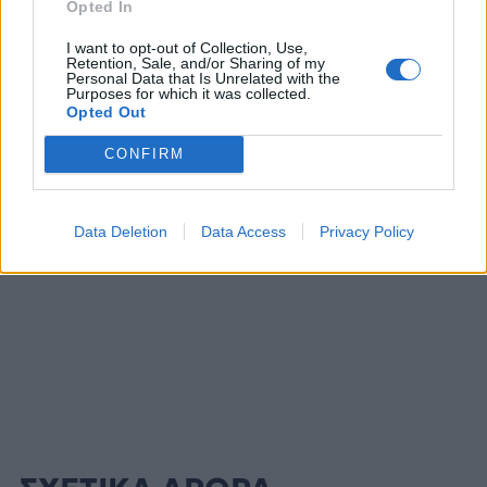
Opted In
Μήνυμα της Αθήνας στο
συντονισμός κα
Ριάντ
μοντέλο λειτου
I want to opt-out of Collection, Use,
Retention, Sale, and/or Sharing of my
Personal Data that Is Unrelated with the
Purposes for which it was collected.
Opted Out
ΔΙΑΦΗΜΙΣΗ
CONFIRM
Data Deletion
Data Access
Privacy Policy