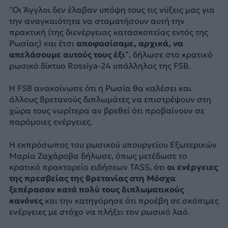
“Οι Άγγλοι δεν έλαβαν υπόψη τους τις νύξεις μας για
την αναγκαιότητα να σταματήσουν αυτή την
πρακτική (της διενέργειας κατασκοπείας εντός της
Ρωσίας) και έτσι
αποφασίσαμε, αρχικά, να
απελάσουμε αυτούς τους έξι”
, δήλωσε στο κρατικό
ρωσικό δίκτυο Rossiya-24 υπάλληλος της FSB.
Η FSB ανακοίνωσε ότι η Ρωσία θα καλέσει και
άλλους Βρετανούς διπλωμάτες να επιστρέψουν στη
χώρα τους νωρίτερα αν βρεθεί ότι προβαίνουν σε
παρόμοιες ενέργειες.
Η εκπρόσωπος του ρωσικού υπουργείου Εξωτερικών
Μαρία Ζαχάροβα δήλωσε, όπως μετέδωσε το
κρατικό πρακτορείο ειδήσεων TASS, ότι
οι ενέργειες
της πρεσβείας της Βρετανίας στη Μόσχα
ξεπέρασαν κατά πολύ τους διπλωματικούς
κανόνες
και την κατηγόρησε ότι προέβη σε σκόπιμες
ενέργειες με στόχο να πλήξει τον ρωσικό λαό.