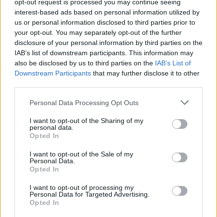
opt-out request is processed you may continue seeing
interest-based ads based on personal information utilized by
us or personal information disclosed to third parties prior to
Διάβασε επίσης
your opt-out. You may separately opt-out of the further
disclosure of your personal information by third parties on the
IAB’s list of downstream participants. This information may
also be disclosed by us to third parties on the
IAB’s List of
Downstream Participants
that may further disclose it to other
third parties.
Personal Data Processing Opt Outs
I want to opt-out of the Sharing of my
Ελληνικοί δορυφόροι και
MQ-4C Triton 
personal data.
μικροδορυφόροι για
εντολές από P-
Opted In
στρατιωτική χρήση: Ο
σε δοκιμή: Εικ
I want to opt-out of the Sale of my
σχεδιασμός του ΓΕΕΘΑ για
μέλλον των να
Personal Data.
Opted In
αξιοποίηση της
επιχειρήσεων
πληροφορίας
I want to opt-out of processing my
Personal Data for Targeted Advertising.
Opted In
ΔΙΑΦΗΜΙΣΗ