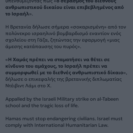
υπενθυμίζοντας πως «
ο σεβασμός του διεθνούς
ανθρωπιστικού δικαίου είναι επιβεβλημένος από
το Ισραήλ
».
Η Βρετανία δήλωσε σήμερα «σοκαρισμένη» από τον
πολύνεκρο ισραηλινό βομβαρδισμό εναντίον ενός
σχολείου στη Γάζα, ζητώντας την εφαρμογή «μιας
άμεσης κατάπαυσης του πυρός».
«
Η Χαμάς πρέπει να σταματήσει να θέτει σε
κίνδυνο του αμάχους, το Ισραήλ πρέπει να
συμμορφωθεί με το διεθνές ανθρωπιστικό δίκαιο
»,
δήλωσε ο επικεφαλής της βρετανικής διπλωματίας
Ντέιβιντ Λάμι στο Χ.
Appalled by the Israeli Military strike on al-Tabeen
school and the tragic loss of life.
Hamas must stop endangering civilians. Israel must
comply with International Humanitarian Law.