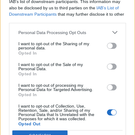
IAB’s list of downstream participants. This information may
also be disclosed by us to third parties on the
IAB’s List of
Downstream Participants
that may further disclose it to other
third parties.
Personal Data Processing Opt Outs
KC-390 Millennium: Για
Ιράν: Αξιώνει 
I want to opt-out of the Sharing of my
personal data.
εκπαίδευση στην
δεχτούν «όλους
Opted In
Πορτογαλία
όρους του για ν
προετοιμάζονται τα πρώτα
ξανανοίξουν τα
I want to opt-out of the Sale of my
Personal Data.
ελληνικά πληρώματα
Ορμούζ
Opted In
I want to opt-out of processing my
Personal Data for Targeted Advertising.
ΔΙΑΦΗΜΙΣΗ
Opted In
I want to opt-out of Collection, Use,
Retention, Sale, and/or Sharing of my
Personal Data that Is Unrelated with the
Purposes for which it was collected.
Opted Out