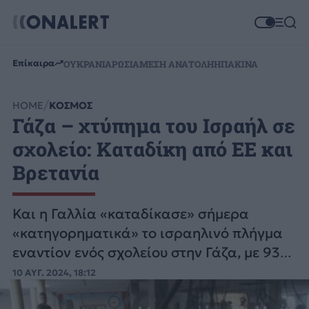
Επίκαιρα
ΟΥΚΡΑΝΙΑ
ΡΩΣΙΑ
ΜΕΣΗ ΑΝΑΤΟΛΗ
ΗΠΑ
ΚΙΝΑ
HOME
ΚΟΣΜΟΣ
Γάζα – χτύπημα του Ισραήλ σε
σχολείο: Καταδίκη από ΕΕ και
Βρετανία
Και η Γαλλία «καταδίκασε» σήμερα
«κατηγορηματικά» το ισραηλινό πλήγμα
εναντίον ενός σχολείου στην Γάζα, με 93
νεκρούς.
10 ΑΥΓ. 2024, 18:12