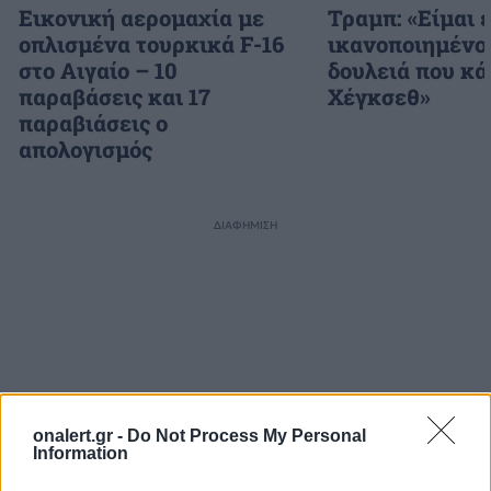
Εικονική αερομαχία με
Τραμπ: «Είμαι 
οπλισμένα τουρκικά F-16
ικανοποιημένος
στο Αιγαίο – 10
δουλειά που κά
παραβάσεις και 17
Χέγκσεθ»
παραβιάσεις ο
απολογισμός
ΔΙΑΦΗΜΙΣΗ
onalert.gr -
Do Not Process My Personal
Information