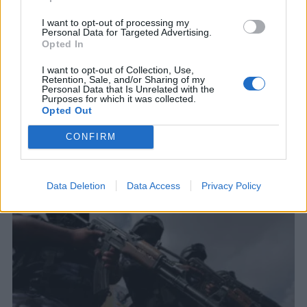
ΚΟΣΜΟΣ
Ιράν σε κράτη του Κόλπου: «Πείτε στον
I want to opt-out of processing my
Personal Data for Targeted Advertising.
Τραμπ να σταματήσει τις επιθέσεις,
Opted In
αλλιώς θα σας χτυπήσουμε»
I want to opt-out of Collection, Use,
Τα διλήμματα του Αμερικανού προέδρου, το
Retention, Sale, and/or Sharing of my
διπλωματικό παρασκήνιο και η
Personal Data that Is Unrelated with the
Purposes for which it was collected.
αποφασιστικότητα της Ισλαμικής Δημοκρατίας
Opted Out
6 ΑΥΓ. 2026, 19:56
CONFIRM
Data Deletion
Data Access
Privacy Policy