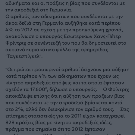
αδικήματα και οι πράξεις η βίας που συνδέονται με
την ακροδεξιά στη Γερμανία.
Ο αριθμός των αδικημάτων που συνδέονται με την
άκρα δεξιά στη Γερμανία αυξήθηκε κατά περίπου
4% το 2012 σε σχέση με την προηγούμενη χρονιά,
ανακοίνωσε ο υπουργός Εσωτερικών Χανς-Πέτερ
Φρίντριχ σε συνέντευξή του που θα δημοσιευτεί στο
αυριανό κυριακάτικο φύλλο της εφημερίδας
“Ταγκεσπίγκελ”.
“Οι πρώτοι προσωρινοί αριθμοί δείχνουν μια αύξηση
κατά περίπου 4% των αδικημάτων που έχουν ως
κίνητρο ακροδεξιές απόψεις και τα οποία έφτασαν
σχεδόν τα 17.600”, δήλωσε ο υπουργός. Ο Φρίντριχ
αποκάλυψε επίσης ότι η αύξηση των πράξεων βίας
που συνδέονται με την ακροδεξιά βρίσκεται κοντά
στο 2%, αλλά δεν διευκρίνισε τον αριθμό τους. Στις
επίσημες στατιστικές για το 2011 είχαν καταγραφεί
828 πράξεις βίας με κίνητρο ακροδεξιές ιδέες,
πράγμα που σημαίνει ότι το 2012 έφτασαν