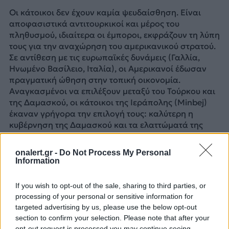
Οι κάτοικοι δεν έχουν καμία ψευδαίσθηση. Είναι
αποφασιστικά αντιτουρκικοί και μέρος του
πληθυσμού, ιδιαίτερα οι έμποροι, εκφράζουν τη λύπη
τους για την αναχώρηση του αμερικανικού στρατού.
Σε αντίθεση με τις ευρωπαϊκές δυνάμεις (Γαλλία,
Ηνωμένο Βασίλειο, Ιταλία), οι Αμερικανοί έδωσαν
πραγματική ώθηση στην τοπική οικονομία.
Αναγκασμένοι να επιλέξουν μεταξύ του Τούρκου και
της Δαμασκού, οι κάτοικοι της Ιεράπολης (Minbej)
έκαναν γρήγορα την επιλογή τους: καλύτερη η
κυβέρνηση της Δαμασκού και τα ελαττώματά της
από το να υποβληθούν σε τουρκική κατοχή μέσω
ριζοσπαστικών και εξτρεμιστικών τοπικών
onalert.gr -
Do Not Process My Personal
εκπροσώπων.
Information
ΠΗΓΗ: https://hellas-now.com/
If you wish to opt-out of the sale, sharing to third parties, or
processing of your personal or sensitive information for
ΔΙΑΦΗΜΙΣΗ
targeted advertising by us, please use the below opt-out
section to confirm your selection. Please note that after your
opt-out request is processed you may continue seeing