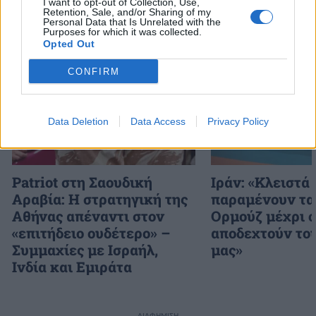
I want to opt-out of Collection, Use,
Retention, Sale, and/or Sharing of my
Personal Data that Is Unrelated with the
Purposes for which it was collected.
Διάβασε επίσης
Opted Out
CONFIRM
Data Deletion
Data Access
Privacy Policy
Patriot στη Σαουδική
Ιράν: «Κλειστά
Αραβία: Η στρατηγική της
παραμένουν τα
Αθήνας απέναντι στον
Ορμούζ μέχρι 
«επιτήδειο ουδέτερο» –
αποδεχτούν το
Συμμαχίες με Ισραήλ,
μας»
Ινδία και Εμιράτα
ΔΙΑΦΗΜΙΣΗ