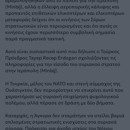
δρομολογήθηκαν από το Χαλέπι για την Ιεράπολη
(Minbij), αλλά η έλλειψη αεροπορικής κάλυψης και
προπαντός επιθετικών ελικοπτέρων και ελικοπτέρων
μεταφοράς δείχνει ότι οι κινήσεις των Σύρων
στρατιωτικών είναι περιορισμένες και ότι αυτές οι
κινήσεις έχουν περισσότερο συμβολική σημασία
παρά πραγματικά τακτική.
Αυτό είναι ουσιαστικά αυτό που δήλωσε ο Τούρκος
Πρόεδρος Tayep Recep Erdogan σχολιάζοντας τις
πληροφορίες για την είσοδο του συριακού στρατού
στην Ιεράπολη (Minbij).
Η Τουρκία, μέλος του ΝΑΤΟ και στενή σύμμαχος της
Ουάσιγκτον, δεν περιορίστηκε να επικρίνει αυτό που
χαρακτήρισε ως συριακή επιχείρηση ψυχολογικού
πολέμου, αλλά πέρασε σε δράση με δύο βήματα.
Καταρχάς, η Άγκυρα δεν σταμάτησε να στείλει βαριά
οπλισμένες στρατιωτικές ενισχύσεις στα συριακά
σύνορα. Πρόκειται για άνοδο ισχύος του Νότιου