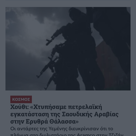
ΚΟΣΜΟΣ
Χούθι: «Χτυπήσαμε πετρελαϊκή
εγκατάσταση της Σαουδικής Αραβίας
στην Ερυθρά Θάλασσα»
Οι αντάρτες της Υεμένης διευκρίνισαν ότι το
πλήγμα στο διυλιστήριο της Aramco στην Τζιζάν