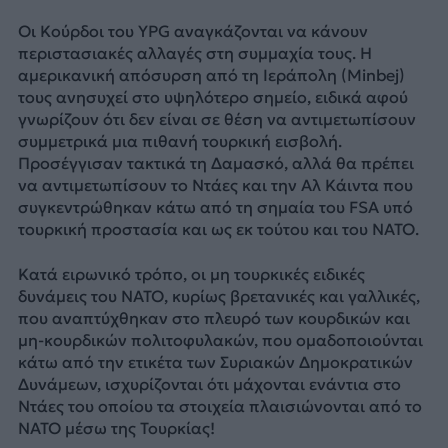
Οι Κούρδοι του YPG αναγκάζονται να κάνουν
περιστασιακές αλλαγές στη συμμαχία τους. Η
αμερικανική απόσυρση από τη Ιεράπολη (Minbej)
τους ανησυχεί στο υψηλότερο σημείο, ειδικά αφού
γνωρίζουν ότι δεν είναι σε θέση να αντιμετωπίσουν
συμμετρικά μια πιθανή τουρκική εισβολή.
Προσέγγισαν τακτικά τη Δαμασκό, αλλά θα πρέπει
να αντιμετωπίσουν το Ντάες και την Αλ Κάιντα που
συγκεντρώθηκαν κάτω από τη σημαία του FSA υπό
τουρκική προστασία και ως εκ τούτου και του ΝΑΤΟ.
Κατά ειρωνικό τρόπο, οι μη τουρκικές ειδικές
δυνάμεις του ΝΑΤΟ, κυρίως βρετανικές και γαλλικές,
που αναπτύχθηκαν στο πλευρό των κουρδικών και
μη-κουρδικών πολιτοφυλακών, που ομαδοποιούνται
κάτω από την ετικέτα των Συριακών Δημοκρατικών
Δυνάμεων, ισχυρίζονται ότι μάχονται ενάντια στο
Ντάες του οποίου τα στοιχεία πλαισιώνονται από το
ΝΑΤΟ μέσω της Τουρκίας!