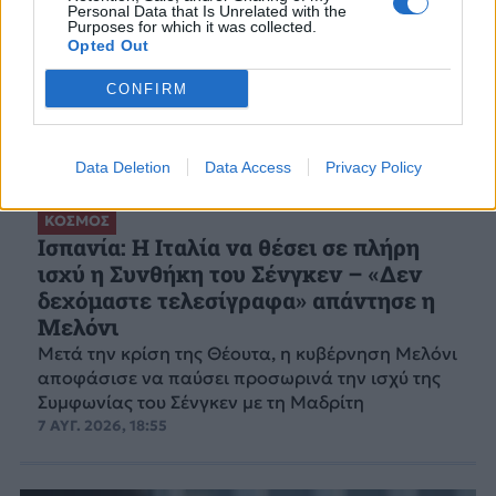
Personal Data that Is Unrelated with the
Purposes for which it was collected.
Opted Out
CONFIRM
Data Deletion
Data Access
Privacy Policy
ΚΟΣΜΟΣ
Ισπανία: Η Ιταλία να θέσει σε πλήρη
ισχύ η Συνθήκη του Σένγκεν – «Δεν
δεχόμαστε τελεσίγραφα» απάντησε η
Μελόνι
Μετά την κρίση της Θέουτα, η κυβέρνηση Μελόνι
αποφάσισε να παύσει προσωρινά την ισχύ της
Συμφωνίας του Σένγκεν με τη Μαδρίτη
7 ΑΥΓ. 2026, 18:55