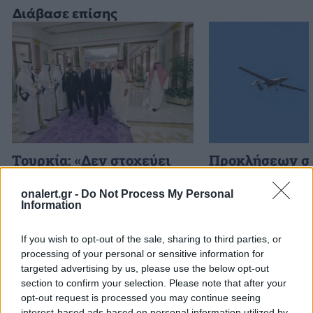
Διάβασε επίσης
Τουρκία: «Δεν στοχεύει
Προκλήσεων συ
κάποια συγκεκριμένη
Αιγαίο από την
χώρα η αμυντική
8 παραβάσεις κ
onalert.gr -
Do Not Process My Personal
Information
συμφωνία με Πακιστάν
παραβιάσεις
και Σαουδική Αραβία»
If you wish to opt-out of the sale, sharing to third parties, or
processing of your personal or sensitive information for
targeted advertising by us, please use the below opt-out
ΔΙΑΦΗΜΙΣΗ
section to confirm your selection. Please note that after your
opt-out request is processed you may continue seeing
interest-based ads based on personal information utilized by