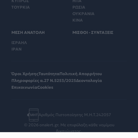
ΚΥΠΡΟΣ
ΗΠΑ
ΤΟΥΡΚΙΑ
ΡΩΣΙΑ
ΟΥΚΡΑΝΙΑ
ΚΙΝΑ
ΜΕΣΗ ΑΝΑΤΟΛΗ
ΜΙΣΘΟΙ - ΣΥΝΤΑΞΕΙΣ
ΙΣΡΑΗΛ
ΙΡΑΝ
Όροι Χρήσης
Ταυτότητα
Πολιτική Απορρήτου
Πληροφορίες α.27 Ν.5253/2025
Δεοντολογία
Επικοινωνία
Cookies
Αριθμός Πιστοποίησης Μ.Η.Τ.242057
© 2026 onalert.gr. Με επιφύλαξη κάθε νομίμου
δικαιώματος.