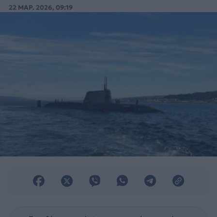
βρετανικών ενόπλων δυνάμεων στο
22 ΜΑΡ. 2026, 09:19
Νόρθγουντ.