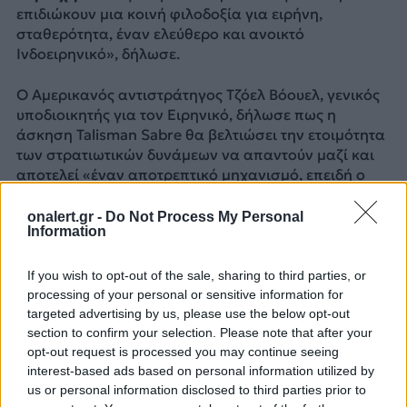
επιδιώκουν μια κοινή φιλοδοξία για ειρήνη,
σταθερότητα, έναν ελεύθερο και ανοικτό
Ινδοειρηνικό», δήλωσε.
Ο Αμερικανός αντιστράτηγος Τζόελ Βόουελ, γενικός
υποδιοικητής για τον Ειρηνικό, δήλωσε πως η
άσκηση Talisman Sabre θα βελτιώσει την ετοιμότητα
των στρατιωτικών δυνάμεων να απαντούν μαζί και
αποτελεί «έναν αποτρεπτικό μηχανισμό, επειδή ο
τελικός στόχος μας είναι ο μη πόλεμος».
onalert.gr -
Do Not Process My Personal
Information
Πηγή: ΑΠΕ – ΜΠΕ
ΔΙΑΦΗΜΙΣΗ
If you wish to opt-out of the sale, sharing to third parties, or
processing of your personal or sensitive information for
targeted advertising by us, please use the below opt-out
section to confirm your selection. Please note that after your
opt-out request is processed you may continue seeing
interest-based ads based on personal information utilized by
us or personal information disclosed to third parties prior to