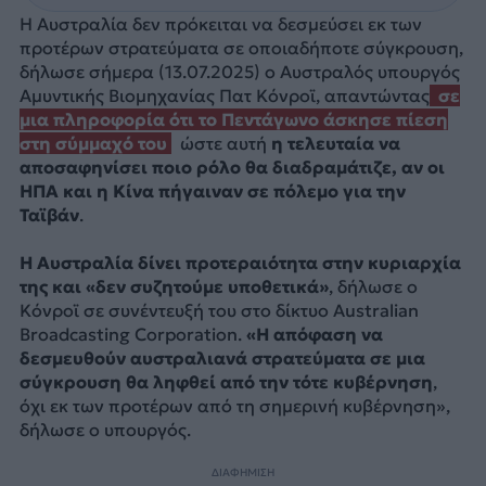
Η Αυστραλία δεν πρόκειται να δεσμεύσει εκ των
προτέρων στρατεύματα σε οποιαδήποτε σύγκρουση,
δήλωσε σήμερα (13.07.2025) ο Αυστραλός υπουργός
Αμυντικής Βιομηχανίας Πατ Κόνροϊ, απαντώντας
σε
μια πληροφορία ότι το Πεντάγωνο άσκησε πίεση
στη σύμμαχό του
ώστε αυτή
η τελευταία να
αποσαφηνίσει ποιο ρόλο θα διαδραμάτιζε, αν οι
ΗΠΑ και η Κίνα πήγαιναν σε πόλεμο για την
Ταϊβάν
.
Η Αυστραλία δίνει προτεραιότητα στην κυριαρχία
της και «δεν συζητούμε υποθετικά»
, δήλωσε ο
Κόνροϊ σε συνέντευξή του στο δίκτυο Australian
Broadcasting Corporation.
«Η απόφαση να
δεσμευθούν αυστραλιανά στρατεύματα σε μια
σύγκρουση θα ληφθεί από την τότε κυβέρνηση
,
όχι εκ των προτέρων από τη σημερινή κυβέρνηση»,
δήλωσε ο υπουργός.
ΔΙΑΦΗΜΙΣΗ