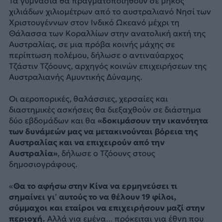
Τα γυμνάσια θα πραγματοποιηθούν σε μήκος
χιλιάδων χιλιομέτρων από το αυστραλιανό Νησί των
Χριστουγέννων στον Ινδικό Ωκεανό μέχρι τη
Θάλασσα των Κοραλλίων στην ανατολική ακτή της
Αυστραλίας, σε μια πρόβα κοινής μάχης σε
περίπτωση πολέμου, δήλωσε ο αντιναύαρχος
Τζάστιν Τζόουνς, αρχηγός κοινών επιχειρήσεων της
Αυστραλιανής Αμυντικής Δύναμης.
Οι αεροπορικές, θαλάσσιες, χερσαίες και
διαστημικές ασκήσεις θα διεξαχθούν σε διάστημα
δύο εβδομάδων και θα
«δοκιμάσουν την ικανότητα
των δυνάμεών μας να μετακινούνται βόρεια της
Αυστραλίας και να επιχειρούν από την
Αυστραλία»
, δήλωσε ο Τζόουνς στους
δημοσιογράφους.
«
Θα το αφήσω στην Κίνα να ερμηνεύσει τι
σημαίνει γι’ αυτούς το να θέλουν 19 φίλοι,
σύμμαχοι και εταίροι να επιχειρήσουν μαζί στην
περιοχή.
Αλλά για εμένα… πρόκειται για έθνη που