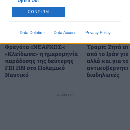
Opted Out
CONFIRM
Data Deletion
Data Access
Privacy Policy
Φρεγάτα «ΝΕΑΡΧΟΣ»:
Τραμπ: Ζητά α
«Κλείδωσε» η ημερομηνία
από το Ιράν γι
παράδοσης της δεύτερης
αλλά και για τ
FDI HN στο Πολεμικό
αντικυβερνητι
Ναυτικό
διαδηλωτές
ΔΙΑΦΗΜΙΣΗ