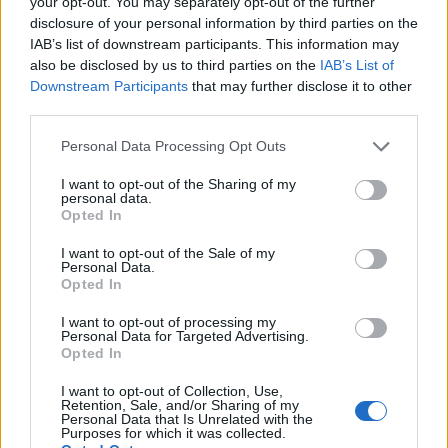
your opt-out. You may separately opt-out of the further
disclosure of your personal information by third parties on the
IAB’s list of downstream participants. This information may
also be disclosed by us to third parties on the
IAB’s List of
Downstream Participants
that may further disclose it to other
third parties.
Personal Data Processing Opt Outs
ΑΥΣΤΡΑΛΙΑ
ΗΠΑ
ΚΙΝΑ
ΤΑΙΒΑΝ
I want to opt-out of the Sharing of my
personal data.
Opted In
Ακολουθήστε το onalert.gr στο
Google
I want to opt-out of the Sale of my
Personal Data.
News
και μάθετε πρώτοι όλες τις ειδήσεις
Opted In
για την άμυνα.
I want to opt-out of processing my
Personal Data for Targeted Advertising.
Opted In
I want to opt-out of Collection, Use,
Διάβασε επίσης
Retention, Sale, and/or Sharing of my
Personal Data that Is Unrelated with the
Purposes for which it was collected.