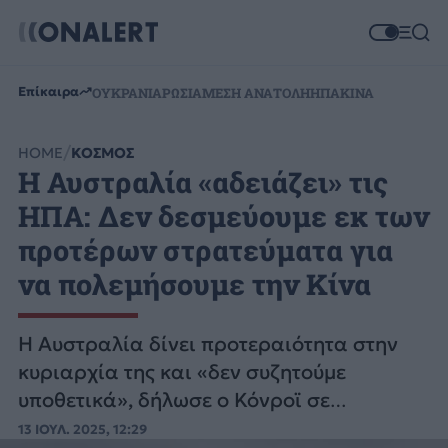
Επίκαιρα
ΟΥΚΡΑΝΙΑ
ΡΩΣΙΑ
ΜΕΣΗ ΑΝΑΤΟΛΗ
ΗΠΑ
ΚΙΝΑ
HOME
ΚΟΣΜΟΣ
Η Αυστραλία «αδειάζει» τις
ΗΠΑ: Δεν δεσμεύουμε εκ των
προτέρων στρατεύματα για
να πολεμήσουμε την Κίνα
Η Αυστραλία δίνει προτεραιότητα στην
κυριαρχία της και «δεν συζητούμε
υποθετικά», δήλωσε ο Κόνροϊ σε
συνέντευξή του στο δίκτυο Australian
13 ΙΟΥΛ. 2025, 12:29