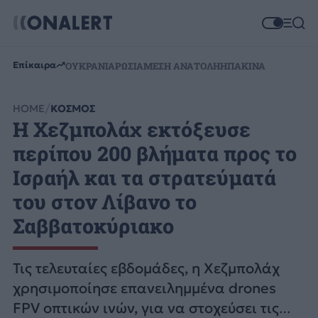
Επίκαιρα
ΟΥΚΡΑΝΙΑ
ΡΩΣΙΑ
ΜΕΣΗ ΑΝΑΤΟΛΗ
ΗΠΑ
ΚΙΝΑ
HOME
ΚΟΣΜΟΣ
Η Χεζμπολάχ εκτόξευσε
περίπου 200 βλήματα προς το
Ισραήλ και τα στρατεύματά
του στον Λίβανο το
Σαββατοκύριακο
Τις τελευταίες εβδομάδες, η Χεζμπολάχ
χρησιμοποίησε επανειλημμένα drones
FPV οπτικών ινών, για να στοχεύσει τις