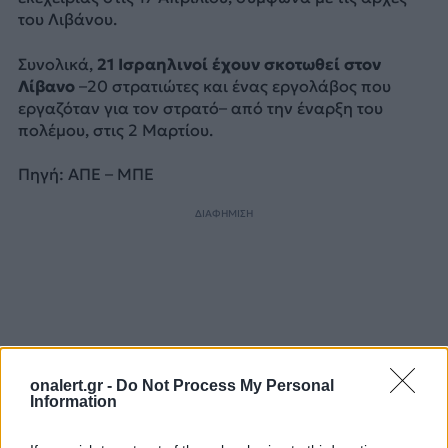
του Λιβάνου.
Συνολικά,
21 Ισραηλινοί έχουν σκοτωθεί στον
Λίβανο
–20 στρατιώτες και ένας εργολάβος που
εργαζόταν για τον στρατό– από την έναρξη του
πολέμου, στις 2 Μαρτίου.
Πηγή: ΑΠΕ – ΜΠΕ
ΔΙΑΦΗΜΙΣΗ
onalert.gr -
Do Not Process My Personal
Information