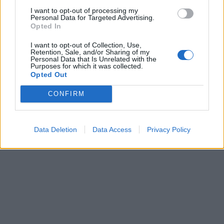
I want to opt-out of processing my
Personal Data for Targeted Advertising.
Opted In
Stryker για το Στρατό
DF-17: Σε επιχ
I want to opt-out of Collection, Use,
Ξηράς μέσω EDA: Θετικές
ετοιμότητα οι
Retention, Sale, and/or Sharing of my
Personal Data that Is Unrelated with the
οι ΗΠΑ – Αναμονή για
υπερηχητικοί 
Purposes for which it was collected.
αριθμό, εκδόσεις και
αεροπλανοφόρ
Opted Out
κατάσταση οχημάτων
Κίνας
CONFIRM
ΔΙΑΦΗΜΙΣΗ
Data Deletion
Data Access
Privacy Policy