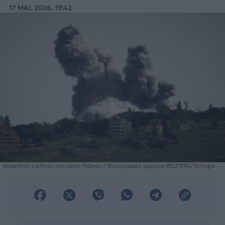
ισραηλινές δυνάμεις στον Λίβανο.
17 ΜΑΙ. 2026, 19:42
Ισραηλινή επίθεση στο νότιο Λίβανο / Φωτογραφία αρχείου REUTERS/Stringer