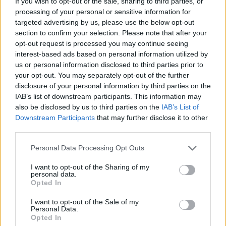
If you wish to opt-out of the sale, sharing to third parties, or
processing of your personal or sensitive information for
targeted advertising by us, please use the below opt-out
section to confirm your selection. Please note that after your
opt-out request is processed you may continue seeing
ΙΣΡΑΗΛ
ΛΙΒΑΝΟΣ
ΧΕΖΜΠΟΛΑΧ
interest-based ads based on personal information utilized by
us or personal information disclosed to third parties prior to
your opt-out. You may separately opt-out of the further
Ακολουθήστε το onalert.gr στο
Google
disclosure of your personal information by third parties on the
News
και μάθετε πρώτοι όλες τις ειδήσεις
IAB’s list of downstream participants. This information may
για την άμυνα.
also be disclosed by us to third parties on the
IAB’s List of
Downstream Participants
that may further disclose it to other
third parties.
Personal Data Processing Opt Outs
Διάβασε επίσης
I want to opt-out of the Sharing of my
personal data.
Opted In
I want to opt-out of the Sale of my
Personal Data.
Opted In