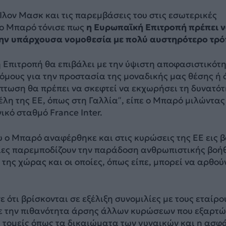
Ίλον Μασκ και τις παρεμβάσεις του στις εσωτερικές
 ο Μπαρό τόνισε πως
η Ευρωπαϊκή Επιτροπή πρέπει 
την υπάρχουσα νομοθεσία με πολύ αυστηρότερο τρ
 Επιτροπή θα επιβάλει με την ύψιστη αποφασιστικότ
όμους για την προστασία της μοναδικής μας θέσης ή 
ίπτωση θα πρέπει να σκεφτεί να εκχωρήσει τη δυνατό
έλη της ΕΕ, όπως στη Γαλλία”, είπε ο Μπαρό μιλώντας
κό σταθμό France Inter.
υ ο Μπαρό αναφέρθηκε και στις κυρώσεις της ΕΕ εις 
οίες παρεμποδίζουν την παράδοση ανθρωπιστικής βοή
της χώρας και οι οποίες, όπως είπε, μπορεί να αρθού
ότι βρίσκονται σε εξέλιξη συνομιλίες με τους εταίρο
με την πιθανότητα άρσης άλλων κυρώσεων που εξαρτώ
 τομείς όπως τα δικαιώματα των γυναικών και η ασφ