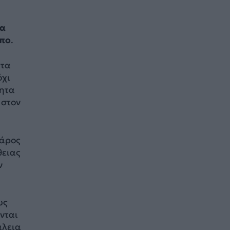
να
όπο
.
ητα
όχι
τητα
 στον
βάρος
θειας
ν
υς
νται
άλεια