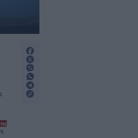
ς
σης
ές