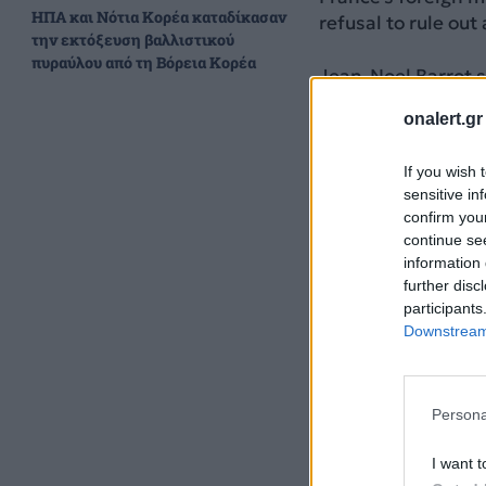
ΗΠΑ και Νότια Κορέα καταδίκασαν
refusal to rule out
την εκτόξευση βαλλιστικού
πυραύλου από τη Βόρεια Κορέα
Jean-Noel Barrot s
borders.”
https:/
onalert.gr
— DW Europe (@d
If you wish 
sensitive in
confirm you
continue se
information 
further disc
participants
Downstream 
Persona
I want t