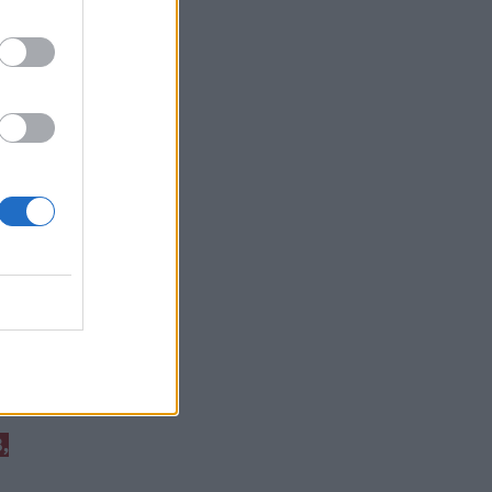
ο
είναι
εαυτό
σει
and,
vival
,