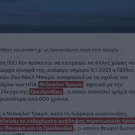
θήκη του onalert.gr ως προτεινόμενη πηγή στην Google
 (ΕΕ) δεν πρόκειται να επιτρέψει σε άλλες χώρες να
ίαρχα σύνορά της, ανέφερε σήμερα 8.1.2025 ο Γάλλος
κών Ζαν-Νοέλ Μπαρό, αναφορικά με τα σχόλια του
οέδρου των ΗΠΑ
Ντόναλντ Τραμπ
σχετικά με την
ν έλεγχο της
Γροιλανδίας
, η οποία αποτελεί τμήμα τη
ερισσότερα από 600 χρόνια.
 ο Ντόναλντ Τραμπ, κατά τη διάρκεια συνέντευξης,
κλείσει το ενδεχόμενο ανάληψης στρατιωτικής δρά
ου Παναμά και τη Γροιλανδία
, τι οποίες θεωρεί ζωτικ