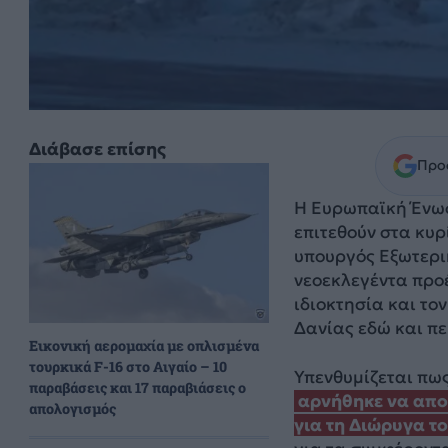
Διάβασε επίσης
Προσ
Η Ευρωπαϊκή Ένωση
επιτεθούν στα κυρ
υπουργός Εξωτερι
νεοεκλεγέντα πρ
ιδιοκτησία και το
Δανίας εδώ και π
Εικονική αερομαχία με οπλισμένα
τουρκικά F-16 στο Αιγαίο – 10
Υπενθυμίζεται πως
παραβάσεις και 17 παραβιάσεις ο
αρνήθηκε να απο
απολογισμός
για τη Διώρυγα τ