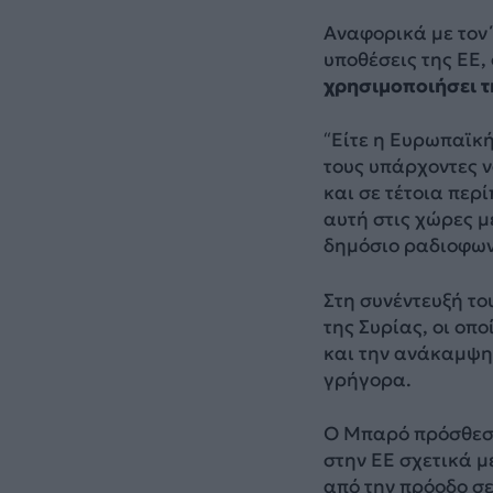
Αναφορικά με τον 
υποθέσεις της ΕΕ,
χρησιμοποιήσει 
“Είτε η Ευρωπαϊκή
τους υπάρχοντες ν
και σε τέτοια περ
αυτή στις χώρες μ
δημόσιο ραδιοφωνι
Στη συνέντευξή το
της Συρίας, οι οπ
και την ανάκαμψη 
γρήγορα.
Ο Μπαρό πρόσθεσε 
στην ΕΕ σχετικά 
από την πρόοδο σε