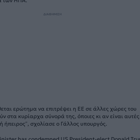
α των ΗΠΑ.
ΔΙΑΦΗΜΙΣΗ
εται ερώτημα να επιτρέψει η ΕΕ σε άλλες χώρες του
ύν στα κυρίαρχα σύνορά της, όποιες κι αν είναι αυτέ
ή ήπειρος”, σχολίασε ο Γάλλος υπουργός.
minister has condemned US President-elect Donald Tr