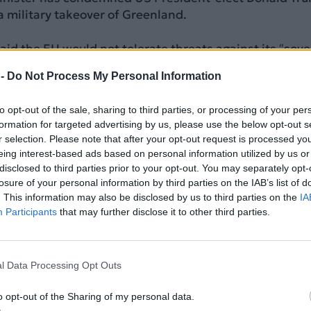
 a military takeover of Greenland.
aid the EU would not tolerate threats against its “sov
/t.co/mhcsdtBTmp
 -
Do Not Process My Personal Information
w_europe)
January 8, 2025
to opt-out of the sale, sharing to third parties, or processing of your per
formation for targeted advertising by us, please use the below opt-out s
ΔΙΑΦΗΜΙΣΗ
r selection. Please note that after your opt-out request is processed y
eing interest-based ads based on personal information utilized by us or
disclosed to third parties prior to your opt-out. You may separately opt-
losure of your personal information by third parties on the IAB’s list of
. This information may also be disclosed by us to third parties on the
IA
Participants
that may further disclose it to other third parties.
l Data Processing Opt Outs
o opt-out of the Sharing of my personal data.