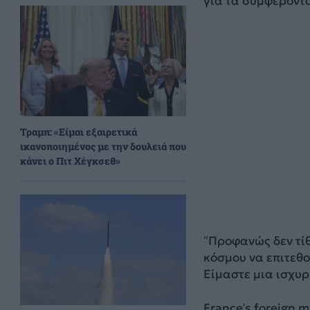
για τα συμφέροντ
Τραμπ: «Είμαι εξαιρετικά
ικανοποιημένος με την δουλειά που
κάνει ο Πιτ Χέγκσεθ»
“Προφανώς δεν τίθ
κόσμου να επιτεθο
Είμαστε μια ισχυρ
France’s foreign 