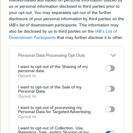
ευρωπαϊκών συστημάτων «Διοίκησης και Ελέγχου»
us or personal information disclosed to third parties prior to
με τεχνητή νοημοσύνη και θα εξετάσει τη δημιουργία
your opt-out. You may separately opt-out of the further
disclosure of your personal information by third parties on the
Ταχέων Ομάδων Έκτακτης Αντίδρασης κατά Drones,
IAB’s list of downstream participants. This information may
ενισχύοντας την αλληλεγγύη μεταξύ των κρατών
also be disclosed by us to third parties on the
IAB’s List of
μελών.
Downstream Participants
that may further disclose it to other
third parties.
Η Επιτροπή προτείνει επίσης τη διοργάνωση ετήσιας
άσκησης μεγάλης κλίμακας σε επίπεδο ΕΕ για την
Personal Data Processing Opt Outs
αντιμετώπιση των μη επανδρωμένων αεροσκαφών,
με στόχο τη δοκιμή της διασυνοριακής συνεργασίας
I want to opt-out of the Sharing of my
personal data.
και των πολιτικο-στρατιωτικών συνεργειών.
Opted In
I want to opt-out of the Sale of my
Personal Data.
Opted In
I want to opt-out of processing my
Personal Data for Targeted Advertising.
Opted In
I want to opt-out of Collection, Use,
Retention, Sale, and/or Sharing of my