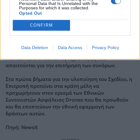
Personal Data that Is Unrelated with the
Purposes for which it was collected.
Opted Out
CONFIRM
REUTERS/Lisi Niesner
Data Deletion
Data Access
Privacy Policy
Παράλληλα, θα συνεχίσει να παρέχει μέσω της
Frontex τα drones και τις τεχνολογίες που
απαιτούνται για την επιτήρηση των συνόρων.
Στα πρώτα βήματα για την υλοποίηση του Σχεδίου, η
Επιτροπή προτείνει στα κράτη μέλη να
προχωρήσουν στον ορισμό των Εθνικών
Συντονιστών Ασφάλειας Drones που θα προωθούν
και θα εποπτεύουν την εθνική εφαρμογή των
δράσεων αυτών.
Πηγή: Newsit
ΔΙΑΦΗΜΙΣΗ