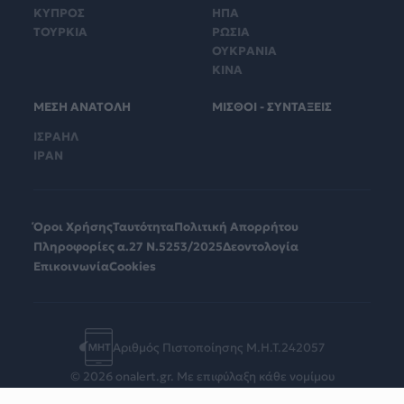
ΚΥΠΡΟΣ
ΗΠΑ
ΤΟΥΡΚΙΑ
ΡΩΣΙΑ
ΟΥΚΡΑΝΙΑ
ΚΙΝΑ
ΜΕΣΗ ΑΝΑΤΟΛΗ
ΜΙΣΘΟΙ - ΣΥΝΤΑΞΕΙΣ
ΙΣΡΑΗΛ
ΙΡΑΝ
Όροι Χρήσης
Ταυτότητα
Πολιτική Απορρήτου
Πληροφορίες α.27 Ν.5253/2025
Δεοντολογία
Επικοινωνία
Cookies
Αριθμός Πιστοποίησης Μ.Η.Τ.242057
© 2026 onalert.gr. Με επιφύλαξη κάθε νομίμου
δικαιώματος.