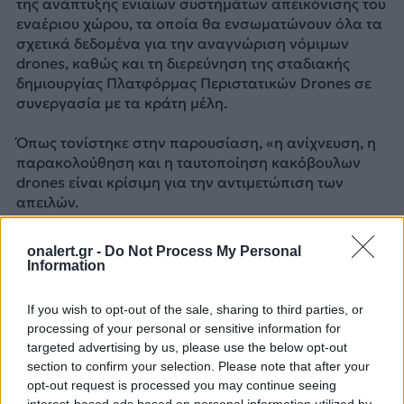
της ανάπτυξης ενιαίων συστημάτων απεικόνισης του
εναέριου χώρου, τα οποία θα ενσωματώνουν όλα τα
σχετικά δεδομένα για την αναγνώριση νόμιμων
drones, καθώς και τη διερεύνηση της σταδιακής
δημιουργίας Πλατφόρμας Περιστατικών Drones σε
συνεργασία με τα κράτη μέλη.
Όπως τονίστηκε στην παρουσίαση, «η ανίχνευση, η
παρακολούθηση και η ταυτοποίηση κακόβουλων
drones είναι κρίσιμη για την αντιμετώπιση των
απειλών.
Αυτό απαιτεί μια ενισχυμένη επιχειρησιακή εικόνα,
onalert.gr -
Do Not Process My Personal
ώστε να διακρίνονται τα φιλικά από τα εχθρικά
Information
μέσα».
If you wish to opt-out of the sale, sharing to third parties, or
processing of your personal or sensitive information for
Ενίσχυση της αντίδρασης
targeted advertising by us, please use the below opt-out
Παρότι τα κράτη -μέλη έχουν την κύρια ευθύνη για τα
section to confirm your selection. Please note that after your
μέτρα αντιμετώπισης απειλών από drones, η ΕΕ
opt-out request is processed you may continue seeing
προσανατολίζεται στην ανάπτυξη κυρίαρχων
interest-based ads based on personal information utilized by