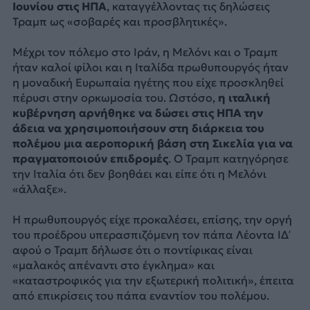
Ιουνίου στις ΗΠΑ
, καταγγέλλοντας τις δηλώσεις
Τραμπ ως «σοβαρές και προσβλητικές».
Μέχρι τον πόλεμο στο Ιράν, η Μελόνι και ο Τραμπ
ήταν καλοί φίλοι και η Ιταλίδα πρωθυπουργός ήταν
η μοναδική Ευρωπαία ηγέτης που είχε προσκληθεί
πέρυσι στην ορκωμοσία του. Ωστόσο,
η ιταλική
κυβέρνηση αρνήθηκε να δώσει στις ΗΠΑ την
άδεια να χρησιμοποιήσουν στη διάρκεια του
πολέμου μια αεροπορική βάση στη Σικελία για να
πραγματοποιούν επιδρομές
. Ο Τραμπ κατηγόρησε
την Ιταλία ότι δεν βοηθάει και είπε ότι η Μελόνι
«άλλαξε».
Η πρωθυπουργός είχε προκαλέσει, επίσης, την οργή
του προέδρου υπερασπιζόμενη τον πάπα Λέοντα ΙΔ’
αφού ο Τραμπ δήλωσε ότι ο ποντίφικας είναι
«μαλακός απέναντι στο έγκλημα» και
«καταστροφικός για την εξωτερική πολιτική», έπειτα
από επικρίσεις του πάπα εναντίον του πολέμου.