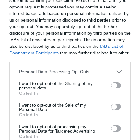
section to confirm your selection. Please note that after your
για την άμυνα.
opt-out request is processed you may continue seeing
interest-based ads based on personal information utilized by
us or personal information disclosed to third parties prior to
your opt-out. You may separately opt-out of the further
disclosure of your personal information by third parties on the
Διάβασε επίσης
IAB’s list of downstream participants. This information may
also be disclosed by us to third parties on the
IAB’s List of
Downstream Participants
that may further disclose it to other
third parties.
Personal Data Processing Opt Outs
I want to opt-out of the Sharing of my
personal data.
Opted In
Τραμπ: Η Μελόνι με
G7: Οι ηγέτες
I want to opt-out of the Sale of my
Personal Data.
ικέτευε για μια
επαναλαμβάνο
Opted In
φωτογραφία μαζί μου, την
«ακλόνητη υπο
λυπήθηκα
τους στην Ουκ
I want to opt-out of processing my
Personal Data for Targeted Advertising.
Opted In