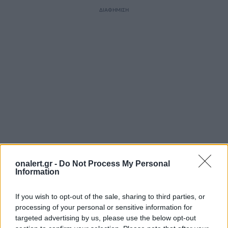
ΔΙΑΦΗΜΙΣΗ
onalert.gr -
Do Not Process My Personal
Information
ΗΠΑ
ΙΤΑΛΙΑ
ΝΤΟΝΑΛΝΤ ΤΡΑΜΠ
ΤΖΟΡΤΖΙΑ ΜΕΛΟΝΙ
If you wish to opt-out of the sale, sharing to third parties, or
processing of your personal or sensitive information for
Ακολουθήστε το onalert.gr στο
Google
targeted advertising by us, please use the below opt-out
News
και μάθετε πρώτοι όλες τις ειδήσεις