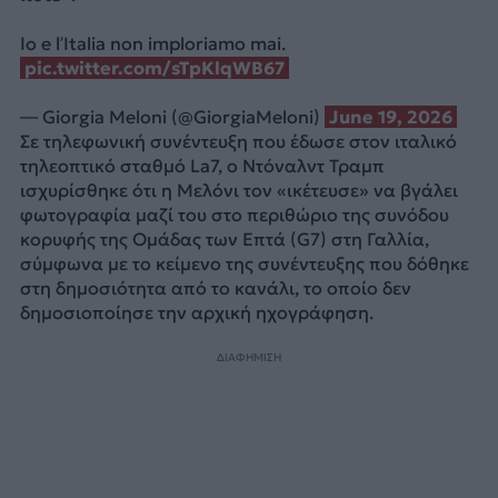
Io e l’Italia non imploriamo mai.
pic.twitter.com/sTpKlqWB67
— Giorgia Meloni (@GiorgiaMeloni)
June 19, 2026
Σε τηλεφωνική συνέντευξη που έδωσε στον ιταλικό
τηλεοπτικό σταθμό La7, ο Ντόναλντ Τραμπ
ισχυρίσθηκε ότι η Μελόνι τον «ικέτευσε» να βγάλει
φωτογραφία μαζί του στο περιθώριο της συνόδου
κορυφής της Ομάδας των Επτά (G7) στη Γαλλία,
σύμφωνα με το κείμενο της συνέντευξης που δόθηκε
στη δημοσιότητα από το κανάλι, το οποίο δεν
δημοσιοποίησε την αρχική ηχογράφηση.
ΔΙΑΦΗΜΙΣΗ