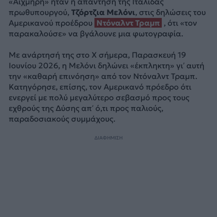
«Αιχμηρή» ήταν η απάντηση της Ιταλίδας
πρωθυπουργού,
Τζόρτζια Μελόνι
, στις δηλώσεις του
Αμερικανού προέδρου
Ντόναλντ Τραμπ
, ότι «τον
παρακαλούσε» να βγάλουνε μια φωτογραφία.
Με ανάρτησή της στο Χ σήμερα, Παρασκευή 19
Ιουνίου 2026, η Μελόνι δηλώνει «έκπληκτη» γι’ αυτή
την «καθαρή επινόηση» από τον Ντόναλντ Τραμπ.
Κατηγόρησε, επίσης, τον Αμερικανό πρόεδρο ότι
ενεργεί με πολύ μεγαλύτερο σεβασμό προς τους
εχθρούς της Δύσης απ’ ό,τι προς παλιούς,
παραδοσιακούς συμμάχους.
ΔΙΑΦΗΜΙΣΗ