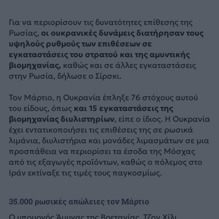
Για να περιορίσουν τις δυνατότητες επίθεσης της
Ρωσίας,
οι ουκρανικές δυνάμεις διατήρησαν τους
υψηλούς ρυθμούς των επιθέσεων σε
εγκαταστάσεις του στρατού και της αμυντικής
βιομηχανίας,
καθώς και σε άλλες εγκαταστάσεις
στην Ρωσία, δήλωσε ο Σίρσκι.
Τον Μάρτιο, η Ουκρανία έπληξε 76 στόχους αυτού
του είδους, όπως
και 15 εγκαταστάσεις της
βιομηχανίας διυλιστηρίων
, είπε ο ίδιος. Η Ουκρανία
έχει εντατικοποιήσει τις επιθέσεις της σε ρωσικά
λιμάνια, διυλιστήρια και μονάδες λιμασμάτων σε μια
προσπάθεια να περιορίσει τα έσοδα της Μόσχας
από τις εξαγωγές προϊόντων, καθώς ο πόλεμος στο
Ιράν εκτίναξε τις τιμές τους παγκοσμίως.
35.000 ρωσικές απώλειες τον Μάρτιο
Ο υπουργός Άμυνας της Βρετανίας, Τζον Χίλι,