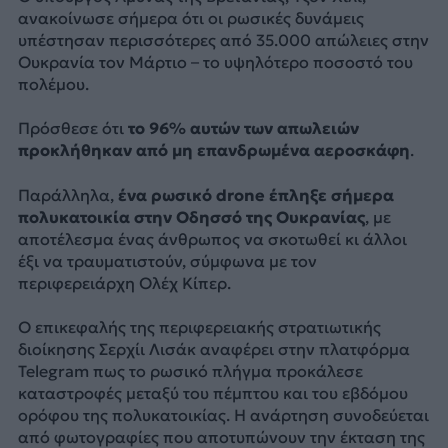
ανακοίνωσε σήμερα ότι οι ρωσικές δυνάμεις
υπέστησαν περισσότερες από 35.000 απώλειες στην
Ουκρανία τον Μάρτιο – το υψηλότερο ποσοστό του
πολέμου.
Πρόσθεσε ότι
το 96% αυτών των απωλειών
προκλήθηκαν από μη επανδρωμένα αεροσκάφη
.
Παράλληλα,
ένα ρωσικό drone έπληξε σήμερα
πολυκατοικία στην Οδησσό της Ουκρανίας
, με
αποτέλεσμα ένας άνθρωπος να σκοτωθεί κι άλλοι
έξι να τραυματιστούν, σύμφωνα με τον
περιφερειάρχη Ολέχ Κίπερ.
Ο επικεφαλής της περιφερειακής στρατιωτικής
διοίκησης Σερχίι Λισάκ αναφέρει στην πλατφόρμα
Telegram πως το ρωσικό πλήγμα προκάλεσε
καταστροφές μεταξύ του πέμπτου και του εβδόμου
ορόφου της πολυκατοικίας. Η ανάρτηση συνοδεύεται
από φωτογραφίες που αποτυπώνουν την έκταση της