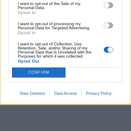
I want to opt-out of the Sale of my
Personal Data.
Opted In
I want to opt-out of processing my
Εικονική αερομαχία με
Τραμπ: «Είμαι 
Personal Data for Targeted Advertising.
οπλισμένα τουρκικά F-16
ικανοποιημένος
Opted In
στο Αιγαίο – 10
δουλειά που κά
I want to opt-out of Collection, Use,
παραβάσεις και 17
Χέγκσεθ»
Retention, Sale, and/or Sharing of my
Personal Data that Is Unrelated with the
παραβιάσεις ο
Purposes for which it was collected.
απολογισμός
Opted Out
CONFIRM
ΔΙΑΦΗΜΙΣΗ
Data Deletion
Data Access
Privacy Policy