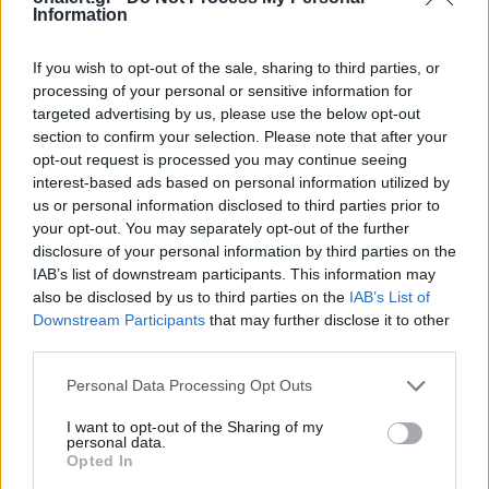
Information
If you wish to opt-out of the sale, sharing to third parties, or
processing of your personal or sensitive information for
targeted advertising by us, please use the below opt-out
ΟΥΚΡΑΝΙΑ
ΟΥΚΡΑΝΙΚΟΣ ΣΤΡΑΤΟΣ
ΡΩΣΙΑ
section to confirm your selection. Please note that after your
opt-out request is processed you may continue seeing
interest-based ads based on personal information utilized by
Ακολουθήστε το onalert.gr στο
Google
us or personal information disclosed to third parties prior to
News
και μάθετε πρώτοι όλες τις ειδήσεις
your opt-out. You may separately opt-out of the further
για την άμυνα.
disclosure of your personal information by third parties on the
IAB’s list of downstream participants. This information may
also be disclosed by us to third parties on the
IAB’s List of
Downstream Participants
that may further disclose it to other
third parties.
Διάβασε επίσης
Personal Data Processing Opt Outs
I want to opt-out of the Sharing of my
personal data.
Opted In