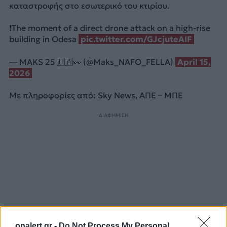
καταστροφής στο εσωτερικό του κτιρίου.
❗️The moment of a direct drone attack on a high-rise
building in Odesa
pic.twitter.com/GJcjuteAIF
— MAKS 25 🇺🇦👀 (@Maks_NAFO_FELLA)
April 15,
2026
Με πληροφορίες από: Sky News, ΑΠΕ – ΜΠΕ
ΔΙΑΦΗΜΙΣΗ
onalert.gr -
Do Not Process My Personal