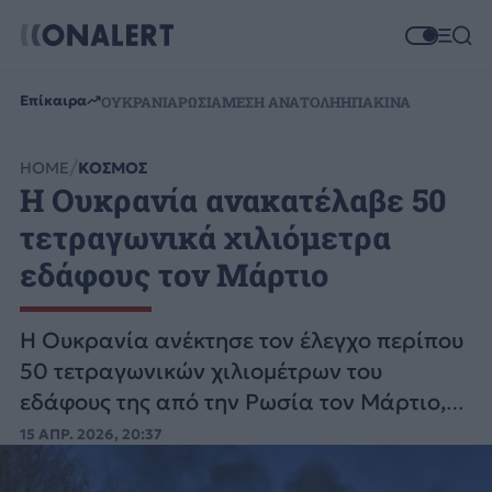
Επίκαιρα
ΟΥΚΡΑΝΙΑ
ΡΩΣΙΑ
ΜΕΣΗ ΑΝΑΤΟΛΗ
ΗΠΑ
ΚΙΝΑ
HOME
ΚΟΣΜΟΣ
Η Ουκρανία ανακατέλαβε 50
τετραγωνικά χιλιόμετρα
εδάφους τον Μάρτιο
Η Ουκρανία ανέκτησε τον έλεγχο περίπου
50 τετραγωνικών χιλιομέτρων του
εδάφους της από την Ρωσία τον Μάρτιο,
ανακοίνωσε ο αρχηγός του ουκρανικού
15 ΑΠΡ. 2026, 20:37
στρατού.