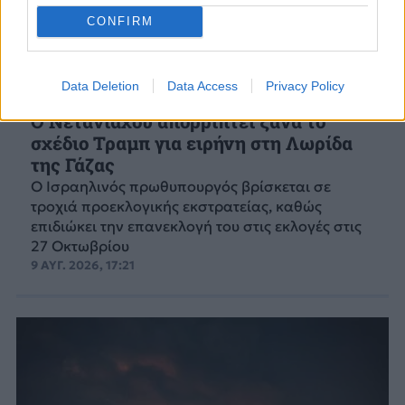
CONFIRM
Data Deletion
Data Access
Privacy Policy
ΚΟΣΜΟΣ
Ο Νετανιάχου απορρίπτει ξανά το
σχέδιο Τραμπ για ειρήνη στη Λωρίδα
της Γάζας
Ο Ισραηλινός πρωθυπουργός βρίσκεται σε
τροχιά προεκλογικής εκστρατείας, καθώς
επιδιώκει την επανεκλογή του στις εκλογές στις
27 Οκτωβρίου
9 ΑΥΓ. 2026, 17:21