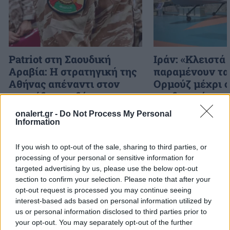
Patriot στη Σαουδική
Ιράν: «Κλειστά
Αραβία: Η στρατηγική της
παραμένουν τα
Αθήνας απέναντι στον
Ορμούζ μέχρι 
«επιτήδειο ουδέτερο» –
αποδεχτούν το
Συμμαχίες με Ισραήλ,
μας»
onalert.gr -
Do Not Process My Personal
Ινδία και Εμιράτα
Information
If you wish to opt-out of the sale, sharing to third parties, or
ΔΙΑΦΗΜΙΣΗ
processing of your personal or sensitive information for
targeted advertising by us, please use the below opt-out
section to confirm your selection. Please note that after your
opt-out request is processed you may continue seeing
interest-based ads based on personal information utilized by
us or personal information disclosed to third parties prior to
your opt-out. You may separately opt-out of the further