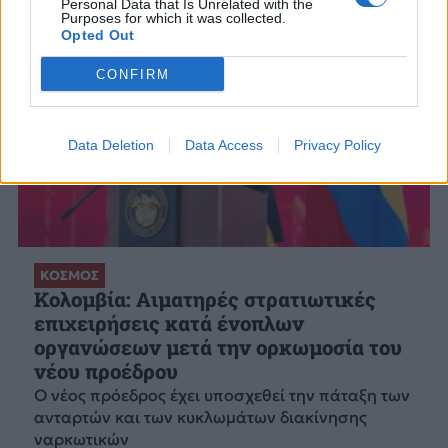
Personal Data that Is Unrelated with the
Purposes for which it was collected.
Opted Out
CONFIRM
Data Deletion
Data Access
Privacy Policy
ΚΟΣΜΟΣ
Κολομβία: Αιματηρές στρατιωτικές
επιχειρήσεις κατά ένοπλων
οργανώσεων μετά την ορκωμοσία του
νέου προέδρου
Ο νέος πρόεδρος έχει υποσχεθεί την πάταξη των
ανταρτών και των κυκλωμάτων διακίνησης
ναρκωτικών