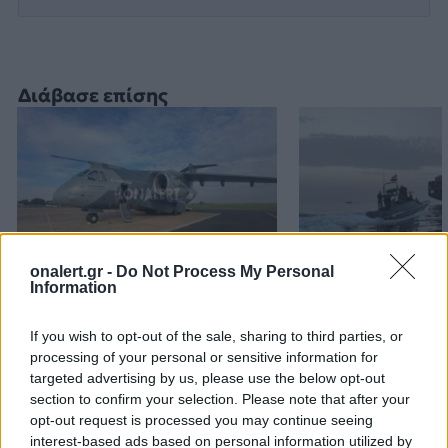
Διάβασε επίσης
onalert.gr -
Do Not Process My Personal
Information
KC-390 Millennium: Για
Ιράν: Αξιώνει 
εκπαίδευση στην
δεχτούν «όλους
If you wish to opt-out of the sale, sharing to third parties, or
Πορτογαλία
όρους του για ν
processing of your personal or sensitive information for
προετοιμάζονται τα πρώτα
ξανανοίξουν τα
targeted advertising by us, please use the below opt-out
ελληνικά πληρώματα
Ορμούζ
section to confirm your selection. Please note that after your
opt-out request is processed you may continue seeing
interest-based ads based on personal information utilized by