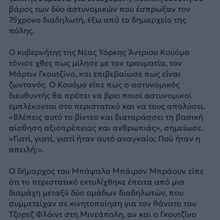
βάρος των δύο αστυνομικών που έσπρωξαν τον
75χρονο διαδηλωτή, έξω από το δημαρχείο της
πόλης.
Ο κυβερνήτης της Νέας Υόρκης Άντριου Κουόμο
τόνισε χθες πως μίλησε με τον τραυματία, τον
Μάρτιν Γκουτζίνο, και επιβεβαίωσε πως είναι
ζωντανός. Ο Κουόμο είπε πως ο αστυνομικός
διευθυντής θα πρέπει να βρει ποιοί αστυνομικοί
εμπλέκονται στο περιστατικό και να τους απολύσει.
«Βλέπεις αυτό το βίντεο και διαταράσσει τη βασική
αίσθηση αξιοπρέπειας και ανθρωπιάς», σημείωσε.
«Γιατί, γιατί, γιατί ήταν αυτό αναγκαίο; Πού ήταν η
απειλή;».
Ο δήμαρχος του Μπάφαλο Μπάιρον Μπράουν είπε
ότι το περιστατικό εκτυλίχθηκε έπειτα από μια
διαμάχη μεταξύ δύο ομάδων διαδηλωτών, που
συμμετείχαν σε κινητοποίηση για τον θάνατο του
Τζορτζ Φλόιντ στη Μινεάπολη, αν και ο Γκουτζίνο