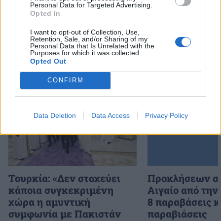
Ακολουθήστε το onalert.gr στο
Google
Personal Data for Targeted Advertising.
News
και μάθετε πρώτοι όλες τις ειδήσεις
Opted In
για την άμυνα.
I want to opt-out of Collection, Use,
Retention, Sale, and/or Sharing of my
Personal Data that Is Unrelated with the
Purposes for which it was collected.
Opted Out
Διάβασε επίσης
CONFIRM
Data Deletion
Data Access
Privacy Policy
Τουρκία: «Δεν στοχεύει
Προκλήσεων συ
κάποια συγκεκριμένη
Αιγαίο από την
χώρα η αμυντική
8 παραβάσεις κ
συμφωνία με Πακιστάν
παραβιάσεις