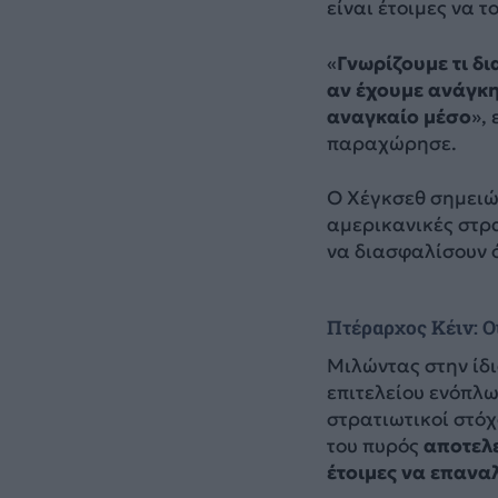
είναι έτοιμες να τ
«
Γνωρίζουμε τι δ
αν έχουμε ανάγκη
αναγκαίο μέσο
»,
παραχώρησε.
Ο Χέγκσεθ σημειώσ
αμερικανικές στρ
να διασφαλίσουν ό
Πτέραρχος Κέιν: O
Μιλώντας στην ίδ
επιτελείου ενόπλω
στρατιωτικοί στόχ
του πυρός
αποτελε
έτοιμες να επανα