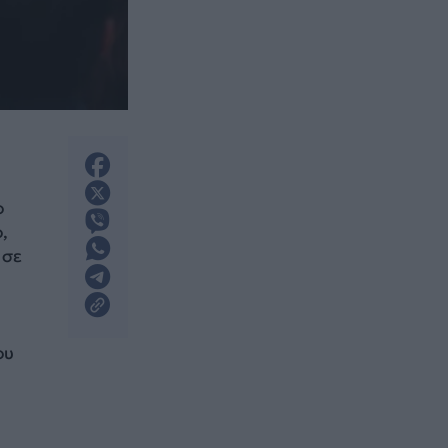
ο
,
σε
ου