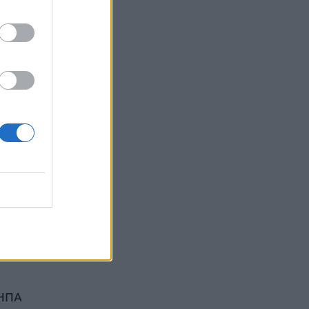
, ο
την
ική
ν
πό
ν
 ΗΠΑ