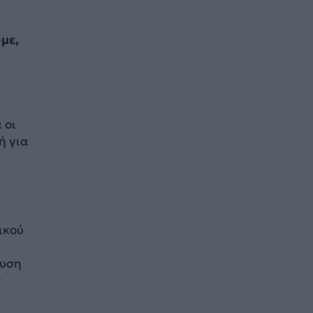
με,
 οι
ή για
ικού
αυση
ν