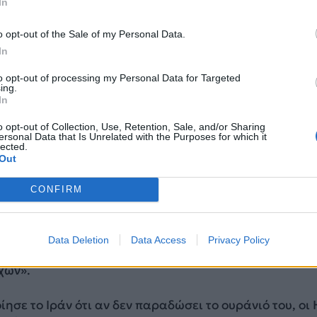
In
o opt-out of the Sale of my Personal Data.
In
ραμπ, όπως κάνει σε κάθε ενημέρωση του Πενταγώνου
to opt-out of processing my Personal Data for Targeted
 ο πρόεδρος είχε τη δύναμη να παραλύσει ολόκληρη 
ing.
ν μέσα σε λίγα λεπτά, «αλλά επέλεξε το έλεος».
In
o opt-out of Collection, Use, Retention, Sale, and/or Sharing
κε τη συμφωνία κατάπαυσης του πυρός «υπό συντριπτ
ersonal Data that Is Unrelated with the Purposes for which it
lected.
ν υπήρχαν επιλογές και χρόνος», ισχυρίζεται.
Out
νός υπουργός προειδοποίησε ότι οι ΗΠΑ θα
CONFIRM
 το Ιράν προσπαθήσει να χρησιμοποιήσει την
υρός για να ανασυνταχθεί
. «Η Κεντρική Διοίκηση τω
 παρακολουθεί την κατάσταση και έχει μια σειρά α
Data Deletion
Data Access
Privacy Policy
ης που θα είναι έτοιμες να χρησιμοποιήσουν εναντίο
χων».
ίησε το Ιράν ότι αν δεν παραδώσει το ουράνιό του, οι