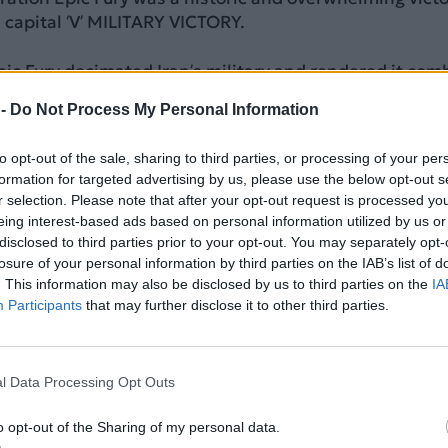
a capital ‘V’ MILITARY VICTORY.
ic Fury decimated Iran’s military and rendered it com
rs to come.
 -
Do Not Process My Personal Information
ays, one of our Combatant…
pic.twitter.com/cCzqdih
to opt-out of the sale, sharing to third parties, or processing of your per
formation for targeted advertising by us, please use the below opt-out s
sponse (@DOWResponse)
April 8, 2026
r selection. Please note that after your opt-out request is processed y
eing interest-based ads based on personal information utilized by us or
ΔΙΑΦΗΜΙΣΗ
disclosed to third parties prior to your opt-out. You may separately opt-
losure of your personal information by third parties on the IAB’s list of
. This information may also be disclosed by us to third parties on the
IA
Participants
that may further disclose it to other third parties.
l Data Processing Opt Outs
o opt-out of the Sharing of my personal data.