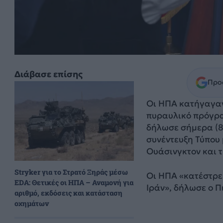
Διάβασε επίσης
Προσ
Οι ΗΠΑ κατήγαγαν 
πυραυλικό πρόγρα
δήλωσε σήμερα (8
συνέντευξη Τύπου 
Ουάσινγκτον και τ
Stryker για το Στρατό Ξηράς μέσω
Οι ΗΠΑ «κατέστρε
EDA: Θετικές οι ΗΠΑ – Αναμονή για
Ιράν», δήλωσε ο Π
αριθμό, εκδόσεις και κατάσταση
οχημάτων