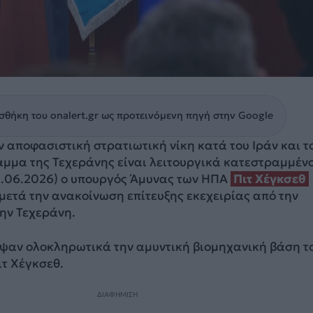
θήκη του onalert.gr ως προτεινόμενη πηγή στην Google
αποφασιστική στρατιωτική νίκη κατά του Ιράν και τ
μμα της Τεχεράνης είναι λειτουργικά κατεστραμμένο
.06.2026) ο υπουργός Άμυνας των ΗΠΑ
Πιτ Χέγκσεθ
μετά την ανακοίνωση επίτευξης εκεχειρίας από την
ην Τεχεράνη.
ψαν ολοκληρωτικά την αμυντική βιομηχανική βάση τ
ιτ Χέγκσεθ.
ΔΙΑΦΗΜΙΣΗ