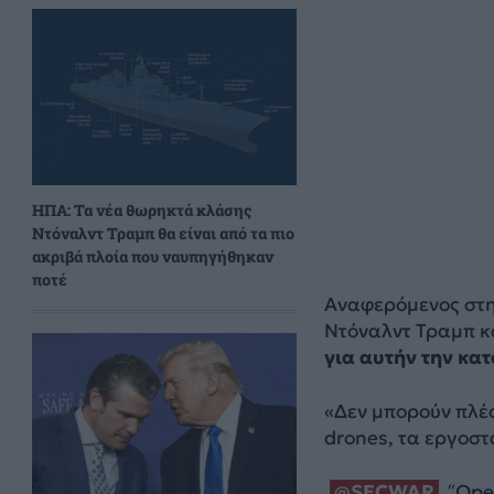
ΗΠΑ: Τα νέα θωρηκτά κλάσης
Ντόναλντ Τραμπ θα είναι από τα πιο
ακριβά πλοία που ναυπηγήθηκαν
ποτέ
Αναφερόμενος στη
Ντόναλντ Τραμπ κατ
για αυτήν την κα
«Δεν μπορούν πλέο
drones, τα εργοστ
.
@SECWAR
“Oper