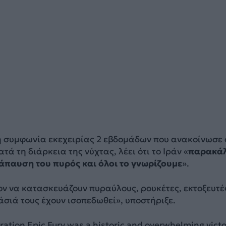
 συμφωνία εκεχειρίας 2 εβδομάδων που ανακοίνωσε 
ά τη διάρκεια της νύχτας, λέει ότι το Ιράν «
παρακά
τάπαυση του πυρός και όλοι το γνωρίζουμε
».
ν να κατασκευάζουν πυραύλους, ρουκέτες, εκτοξευτέ
άσιά τους έχουν ισοπεδωθεί», υποστήριξε.
ation Epic Fury was a historic and overwhelming victo