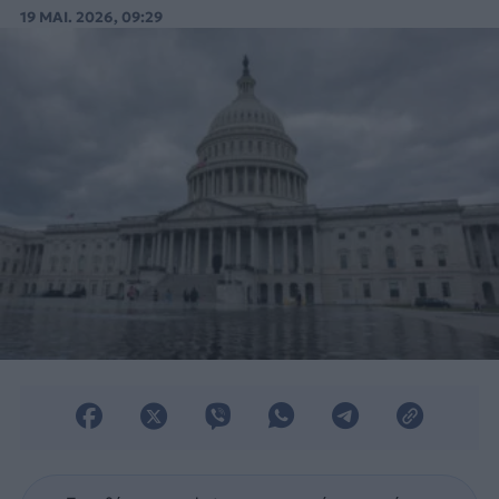
αναγκών εκπαίδευσης των ελληνικών
19 ΜΑΙ. 2026, 09:29
Ενόπλων Δυνάμεων.