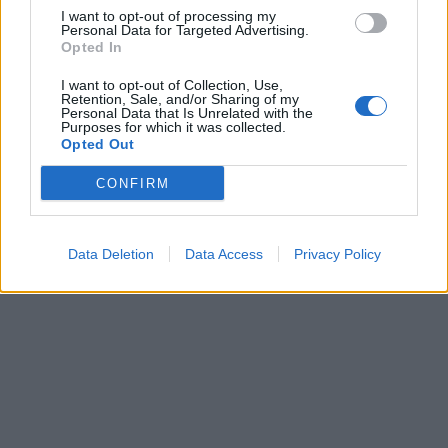
I want to opt-out of processing my
Συμμαχίες με Ισραήλ,
Personal Data for Targeted Advertising.
Ινδία και Εμιράτα
Opted In
I want to opt-out of Collection, Use,
Retention, Sale, and/or Sharing of my
Personal Data that Is Unrelated with the
ΔΙΑΦΗΜΙΣΗ
Purposes for which it was collected.
Opted Out
CONFIRM
Data Deletion
Data Access
Privacy Policy