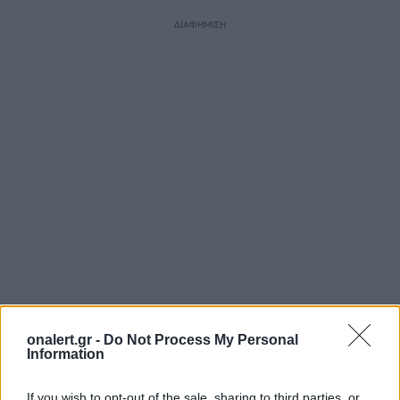
ΔΙΑΦΗΜΙΣΗ
ΑΜΥΝΤΙΚΗ ΣΥΝΕΡΓΑΣΙΑ ΕΛΛΑΔΑΣ - ΗΠΑ
ΕΛΛΑΔΑ
onalert.gr -
Do Not Process My Personal
ΗΠΑ
Information
If you wish to opt-out of the sale, sharing to third parties, or