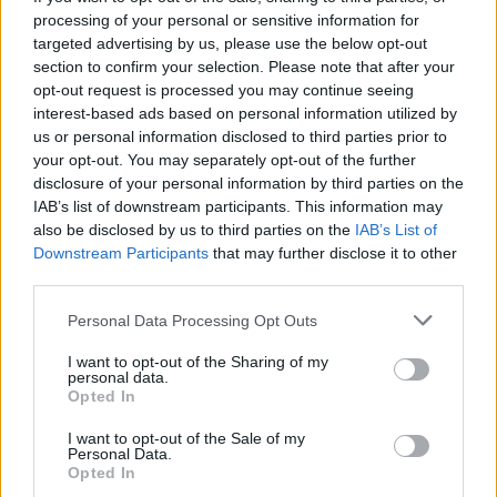
Ακολουθήστε το onalert.gr στο
Google
processing of your personal or sensitive information for
News
και μάθετε πρώτοι όλες τις ειδήσεις
targeted advertising by us, please use the below opt-out
για την άμυνα.
section to confirm your selection. Please note that after your
opt-out request is processed you may continue seeing
interest-based ads based on personal information utilized by
us or personal information disclosed to third parties prior to
your opt-out. You may separately opt-out of the further
Διάβασε επίσης
disclosure of your personal information by third parties on the
IAB’s list of downstream participants. This information may
also be disclosed by us to third parties on the
IAB’s List of
Downstream Participants
that may further disclose it to other
third parties.
Personal Data Processing Opt Outs
I want to opt-out of the Sharing of my
personal data.
Opted In
Patriot στη Σαουδική
Ιράν: Οι πέντε
Αραβία: Η στρατηγική της
όροι που θέτει
I want to opt-out of the Sale of my
Personal Data.
Αθήνας απέναντι στον
για να ανοίξει 
Opted In
«επιτήδειο ουδέτερο» –
του Ορμούζ