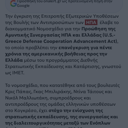
Προσθήκη του onalert.gr ως προτεινόμενη πηγή στην
Google
Την έγκριση της Επιτροπής Εξωτερικών Υποθέσεων
της Βουλής των Αντιπροσώπων των
ΗΠΑ
έλαβε το
διακομματικό Νομοσχέδιο για την
Προώθηση της
Αμυντικής Συνεργασίας ΗΠΑ και Ελλάδας (U.S.-
Greece Defense Cooperation Advancement Act)
,
το οποίο προβλέπει την
επανέγκριση για πέντε
χρόνια της αμερικανικής βοήθειας προς την
Ελλάδα
μέσω του προγράμματος Διεθνής
Στρατιωτικής Εκπαίδευσης και Κατάρτισης, γνωστού
ως IMET.
Το νομοσχέδιο, που κατατέθηκε από τους βουλευτές
Κρις Πάπας, Γκας Μπιλιράκης, Ντίνα Τάιτους και
Νικόλ Μαλλιωτάκη, συμπροέδρους και
αντιπροέδρους της ομάδας ελληνικών υποθέσεων
στο Κογκρέσο, έχει
στόχο την ενίσχυση της
στρατιωτικής εκπαίδευσης, της συνεργασίας και
της διαλειτουργικότητας μεταξύ των Ενόπλων