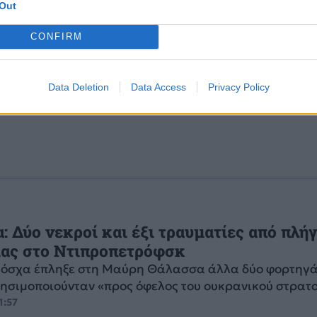
HELLFIRE
ΔΕΞΑΜΕΝΟΠΛΟΙΟ
ΗΠΑ
ΙΡΑΝ
Out
CONFIRM
s
και μάθετε πρώτοι όλες τις ειδήσεις για την άμυνα.
Data Deletion
Data Access
Privacy Policy
: Δύο νεκροί και έξι τραυματίες από πλή
ίας στο Ντιπροπετρόφσκ
Μόσχα έπληξε στη Μαύρη Θάλασσα άλλα δύο φορτηγά
ρησιμοποιούνταν «προς όφελος του ουκρανικού στρατ
1:57