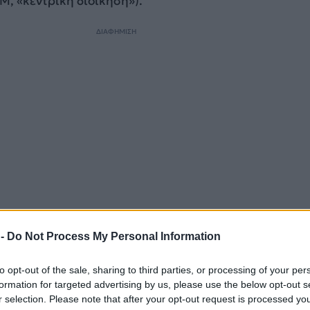
, «κεντρική διοίκηση»).
ΔΙΑΦΗΜΙΣΗ
 -
Do Not Process My Personal Information
πό το περιστατικό δημοσίευσε και ο Αμερικανός υπο
σεθ, στα social media.
to opt-out of the sale, sharing to third parties, or processing of your per
formation for targeted advertising by us, please use the below opt-out s
/X3Gx7bPjnL
https://t.co/ysAR4tv1is
r selection. Please note that after your opt-out request is processed y