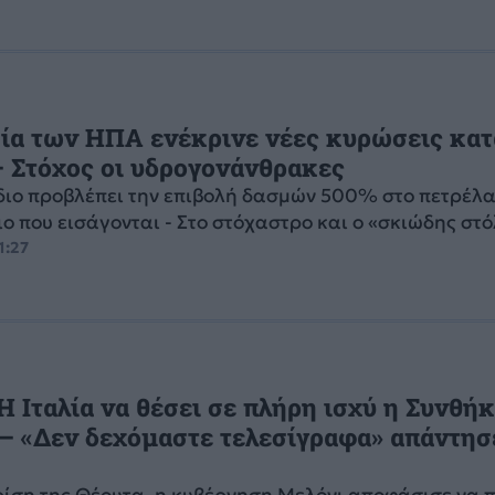
ία των ΗΠΑ ενέκρινε νέες κυρώσεις κατ
 Στόχος οι υδρογονάνθρακες
διο προβλέπει την επιβολή δασμών 500% στο πετρέλαι
ο που εισάγονται - Στο στόχαστρο και ο «σκιώδης στ
1:27
 Η Ιταλία να θέσει σε πλήρη ισχύ η Συνθή
– «Δεν δεχόμαστε τελεσίγραφα» απάντησ
ρίση της Θέουτα, η κυβέρνηση Μελόνι αποφάσισε να 