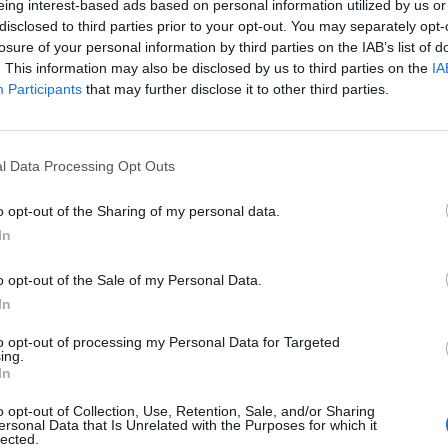
eing interest-based ads based on personal information utilized by us or
@PeteHegseth)
June 2, 2026
disclosed to third parties prior to your opt-out. You may separately opt-
losure of your personal information by third parties on the IAB’s list of
. This information may also be disclosed by us to third parties on the
IA
Participants
that may further disclose it to other third parties.
ΔΙΑΦΗΜΙΣΗ
l Data Processing Opt Outs
o opt-out of the Sharing of my personal data.
In
o opt-out of the Sale of my Personal Data.
In
to opt-out of processing my Personal Data for Targeted
ing.
In
o opt-out of Collection, Use, Retention, Sale, and/or Sharing
ersonal Data that Is Unrelated with the Purposes for which it
lected.