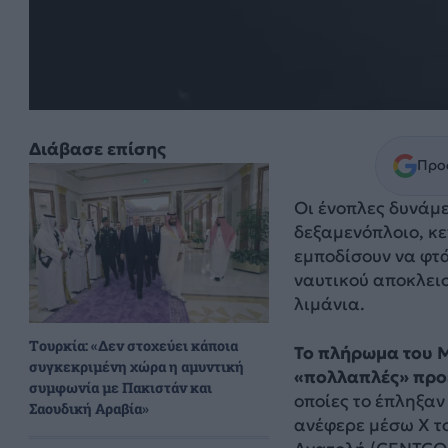
Διάβασε επίσης
Προσ
Οι ένοπλες δυνάμ
δεξαμενόπλοιο, κε
εμποδίσουν να φτ
ναυτικού αποκλεισ
λιμάνια.
Τουρκία: «Δεν στοχεύει κάποια
Το πλήρωμα του M
συγκεκριμένη χώρα η αμυντική
«πολλαπλές» προ
συμφωνία με Πακιστάν και
οποίες το έπληξαν
Σαουδική Αραβία»
ανέφερε μέσω X το