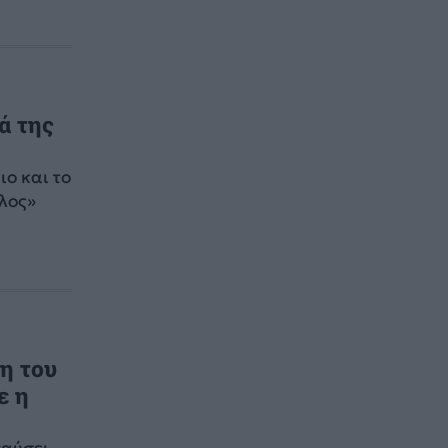
ά της
ο και το
όλος»
κη του
ε η
παύσει