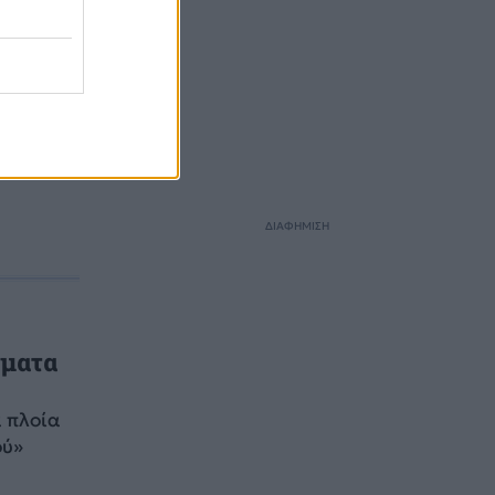
ΔΙΑΦΗΜΙΣΗ
γματα
 πλοία
ού»