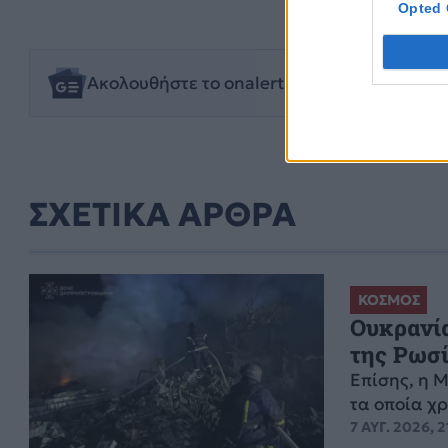
Opted 
Ακολουθήστε το onalert.gr στο
Google New
ΣΧΕΤΙΚΑ ΑΡΘΡΑ
ΚΟΣΜΟΣ
Ουκρανία
της Ρωσ
Επίσης, η 
τα οποία χ
7 ΑΥΓ. 2026, 2