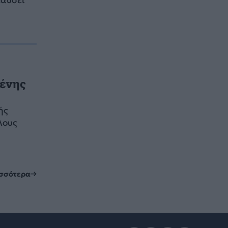
ξένης
ής
λους
ισσότερα