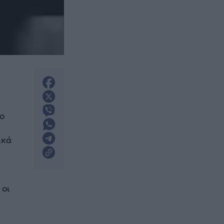
το
ικά
, οι