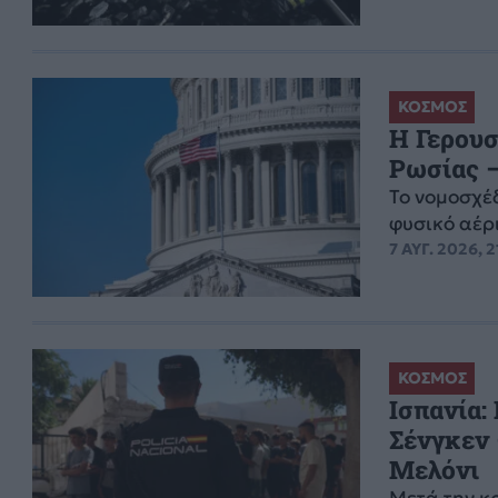
ΚΟΣΜΟΣ
Η Γερουσ
Ρωσίας –
Το νομοσχέ
φυσικό αέρι
7 ΑΥΓ. 2026, 2
ΚΟΣΜΟΣ
Ισπανία:
Σένγκεν 
Μελόνι
Μετά την κ