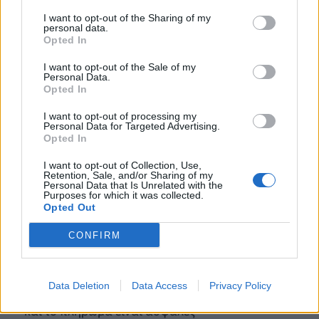
I want to opt-out of the Sharing of my
personal data.
Opted In
I want to opt-out of the Sale of my
Personal Data.
Opted In
I want to opt-out of processing my
Personal Data for Targeted Advertising.
Opted In
I want to opt-out of Collection, Use,
Retention, Sale, and/or Sharing of my
Personal Data that Is Unrelated with the
Purposes for which it was collected.
Opted Out
ΚΟΣΜΟΣ
Ομάν: «Θετικές οι συνομιλίες με το
CONFIRM
Ιράν για τα Στενά του Ορμούζ –
Καταδικάζουμε τις επιθέσεις σε πλοία
Νωρίτερα, ένα πλοίο χτυπήθηκε ανοιχτά του
Data Deletion
Data Access
Privacy Policy
Ομάν, ωστόσο έσβησε η φωτιά που προκλήθηκε
και το πλήρωμα είναι ασφαλές