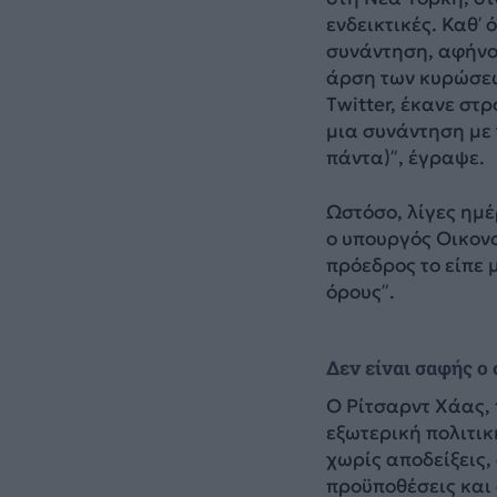
ενδεικτικές. Καθ’
συνάντηση, αφήνον
άρση των κυρώσεω
Twitter, έκανε στρ
μια συνάντηση με 
πάντα)”, έγραψε.
Ωστόσο, λίγες ημέ
ο υπουργός Οικονο
πρόεδρος το είπε 
όρους”.
Δεν είναι σαφής ο
Ο Ρίτσαρντ Χάας, 
εξωτερική πολιτικ
χωρίς αποδείξεις, 
προϋποθέσεις και 