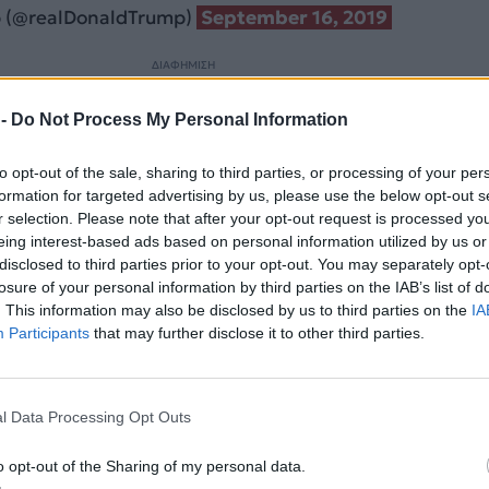
p (@realDonaldTrump)
September 16, 2019
ΔΙΑΦΗΜΙΣΗ
 -
Do Not Process My Personal Information
to opt-out of the sale, sharing to third parties, or processing of your per
formation for targeted advertising by us, please use the below opt-out s
r selection. Please note that after your opt-out request is processed y
eing interest-based ads based on personal information utilized by us or
disclosed to third parties prior to your opt-out. You may separately opt-
losure of your personal information by third parties on the IAB’s list of
. This information may also be disclosed by us to third parties on the
IA
Participants
that may further disclose it to other third parties.
νες, ανακάλεσε “10 λεπτά πριν από την επίθεση” στο Ι
l Data Processing Opt Outs
 τα λεγόμενά του, να αποφύγει ένα δυσανάλογο πλήγ
η ζωή σε πολλούς ανθρώπους. Είχε προηγηθεί μια επίθ
o opt-out of the Sharing of my personal data.
ο αεροσκάφος, στην οποία δεν σκοτώθηκε κανείς