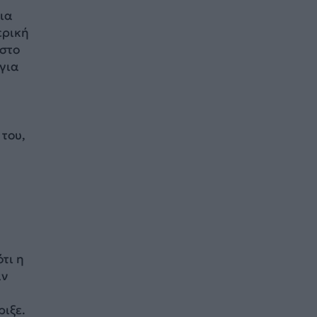
οια
ερική
 στο
 για
 του,
τι η
άν
ριξε.