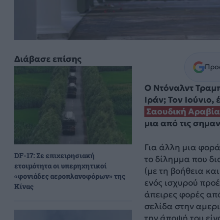
Διάβασε επίσης
Προσ
Ο Ντόναλντ Τραμπ,
Ιράν; Τον Ιούνιο,
Σαουδική Αραβία
μια από τις σημα
Για άλλη μια φορά
DF-17: Σε επιχειρησιακή
το δίλημμα που δια
ετοιμότητα οι υπερηχητικοί
(με τη βοήθεια κα
«φονιάδες αεροπλανοφόρων» της
ενός ισχυρού προέ
Κίνας
άπειρες φορές από
σελίδα στην αμερ
την άποψή του είν