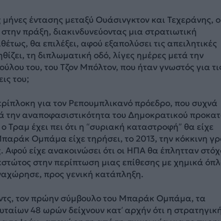
 μήνες έντασης μεταξύ Ουάσινγκτον και Τεχεράνης, ο
 στην πράξη, διακινδυνεύοντας μια στρατιωτική
θέτως, θα επιλέξει, αφού εξαπολύσει τις απειλητικές
θίζει, τη διπλωματική οδό, λίγες ημέρες μετά την
ύλου του, του Τζον Μπόλτον, που ήταν γνωστός για τι
ις του;
ερίπλοκη για τον Ρεπουμπλικανό πρόεδρο, που συχνά
κά την αναποφασιστικότητα του Δημοκρατικού προκα
 ο Τραμ έχει πει ότι η “συριακή καταστροφή” θα είχε
Μπαράκ Ομπάμα είχε τηρήσει, το 2013, την κόκκινη γ
ς. Αφού είχε ανακοινώσει ότι οι ΗΠΑ θα έπλητταν στό
εστώτος στην περίπτωση μιας επίθεσης με χημικά όπλ
ναχώρησε, προς γενική κατάπληξη.
υντς, τον πρώην σύμβουλο του Μπαράκ Ομπάμα, τα
υταίων 48 ωρών δείχνουν κατ’ αρχήν ότι η στρατηγική