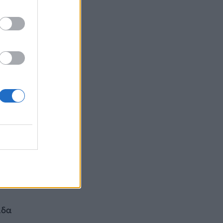
ε
ε
όμως,
o
μα
άδα