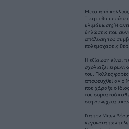
Μετά από πολλούς
Τραμπ θα περάσει
κλιμάκωση; Ή αντι
δηλώσεις που συνη
απόλυση του συμβο
πολεμοχαρείς θέσε
Η εξίσωση είναι π
σχολιάζει ειρωνι
του. Πολλές φορές
αποφευχθεί αν ο 
που χάραξε ο ίδιο
του συριακού καθ
στη συνέχεια υπα
Για τον Μπεν Ρόο
γεγονότα των τελε