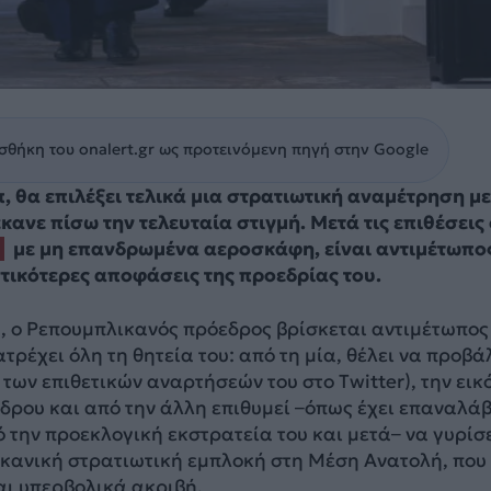
θήκη του onalert.gr ως προτεινόμενη πηγή στην Google
 θα επιλέξει τελικά μια στρατιωτική αναμέτρηση με
 έκανε πίσω την τελευταία στιγμή. Μετά τις επιθέσεις
με μη επανδρωμένα αεροσκάφη, είναι αντιμέτωπο
ντικότερες αποφάσεις της προεδρίας του.
, ο Ρεπουμπλικανός πρόεδρος βρίσκεται αντιμέτωπος
τρέχει όλη τη θητεία του: από τη μία, θέλει να προβά
ι των επιθετικών αναρτήσεών του στο Twitter), την εικ
δρου και από την άλλη επιθυμεί –όπως έχει επαναλάβ
 την προεκλογική εκστρατεία του και μετά– να γυρίσ
ικανική στρατιωτική εμπλοκή στη Μέση Ανατολή, που
αι υπερβολικά ακριβή.