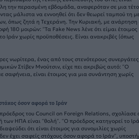
 όλη την περασμένη εβδομάδα, αναφερόταν σε μια τέτ
τας μάλιστα να εννοηθεί ότι δεν θεωρεί ταμπού τη μ
ν, όπως ζητά η Τεχεράνη. Την Κυριακή, με ανάρτηση
οφή 180 μοιρών: “Τα Fake News λένε ότι είμαι έτοιμος
το Ιράν χωρίς προϋποθέσεις. Είναι ανακριβές (όπως
ρες νωρίτερα, ένας από τους στενότερους συνεργάτες
μικών Στίβεν Μνούτσιν, είχε πει ακριβώς αυτό: “Ο
με σαφήνεια, είναι έτοιμος για μια συνάντηση χωρίς
 στόχος όσον αφορά το Ιράν
πρόεδρος του Council on Foreign Relations, σχολίασε ό
ή των ΗΠΑ είναι “θολή”. “Ο πρόεδρος κατηγορεί το Ιρ
διαψεύδει ότι είναι έτοιμος για συνομιλίες χωρίς
δεν έχει σαφείς στόχους όσον αφορά το Ιράν”, υποστή