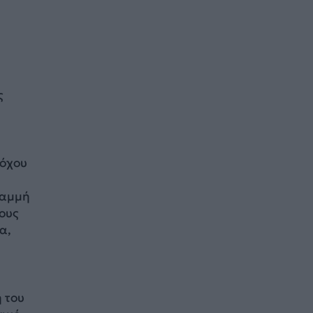
ς
τόχου
ραμμή
χους
α,
 του