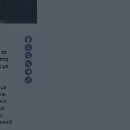
 το
 στη
ς με
 με
λει
όνα
ει
ει
 κατά