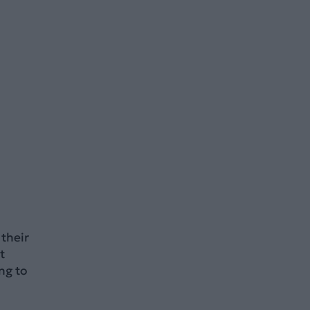
their
t
ng to