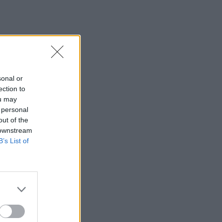
sonal or
ection to
ou may
 personal
out of the
 downstream
B’s List of
ράν
μα
εση