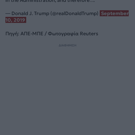
in the Administration, and therefore….
— Donald J. Trump (@realDonaldTrump)
September
10, 2019
Πηγή: ΑΠΕ-ΜΠΕ / Φωτογραφία Reuters
ΔΙΑΦΗΜΙΣΗ