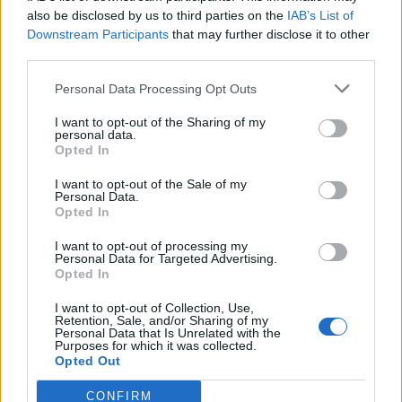
also be disclosed by us to third parties on the
IAB’s List of
Downstream Participants
that may further disclose it to other
Ανάλυση IISS: Η Ευρώπη
Η Τουρκία προ
third parties.
δεν είναι προετοιμασμένη
στο Αιγαίο με 
για επιθέσεις της Ρωσίας
και παραβιάσει
Personal Data Processing Opt Outs
με μη επανδρωμένα
επανδρωμένα 
I want to opt-out of the Sharing of my
αεροσκάφη
personal data.
Opted In
I want to opt-out of the Sale of my
ΔΙΑΦΗΜΙΣΗ
Personal Data.
Opted In
I want to opt-out of processing my
Personal Data for Targeted Advertising.
Opted In
I want to opt-out of Collection, Use,
Retention, Sale, and/or Sharing of my
Personal Data that Is Unrelated with the
Purposes for which it was collected.
Opted Out
CONFIRM