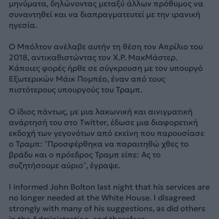
μηνύματα, δηλώνοντας μεταξύ άλλων πρόθυμος να
συναντηθεί και να διαπραγματευτεί με την ιρανική
ηγεσία.
Ο Μπόλτον ανέλαβε αυτήν τη θέση τον Απρίλιο του
2018, αντικαθιστώντας τον Χ.Ρ. ΜακΜάστερ.
Κάποιες φορές ήρθε σε σύγκρουση με τον υπουργό
Εξωτερικών Μάικ Πομπέο, έναν από τους
πιστότερους υπουργούς του Τραμπ.
Ο ίδιος πάντως, με μια λακωνική και αινιγματική
ανάρτησή του στο Twitter, έδωσε μια διαφορετική
εκδοχή των γεγονότων από εκείνη που παρουσίασε
ο Τραμπ: “Προσφέρθηκα να παραιτηθώ χθες το
βράδυ και ο πρόεδρος Τραμπ είπε: Ας το
συζητήσουμε αύριο”, έγραψε.
I informed John Bolton last night that his services are
no longer needed at the White House. I disagreed
strongly with many of his suggestions, as did others