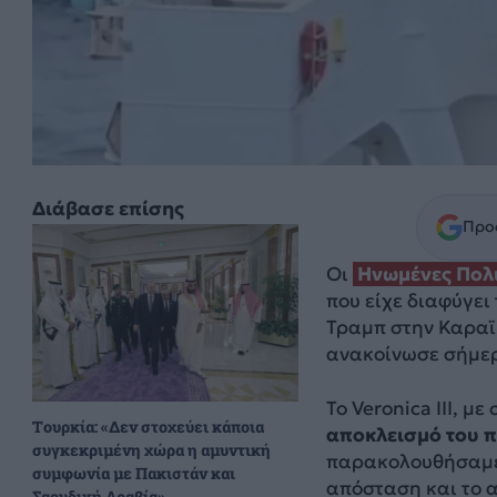
Διάβασε επίσης
Προσ
Οι
Ηνωμένες Πολι
που είχε διαφύγει
Τραμπ στην Καραϊ
ανακοίνωσε σήμερ
Το Veronica III, μ
Τουρκία: «Δεν στοχεύει κάποια
αποκλεισμό του π
συγκεκριμένη χώρα η αμυντική
παρακολουθήσαμε 
συμφωνία με Πακιστάν και
απόσταση και το 
Σαουδική Αραβία»