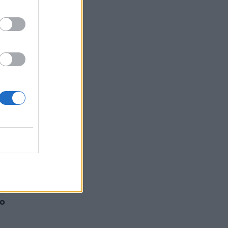
I
είχε
 οι
ύο