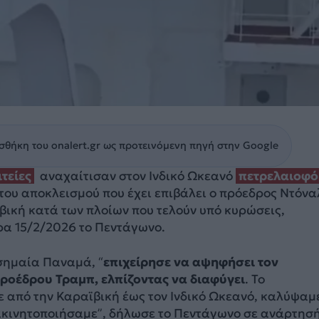
θήκη του onalert.gr ως προτεινόμενη πηγή στην Google
τείες
αναχαίτισαν στον Ινδικό Ωκεανό
πετρελαιοφ
 του αποκλεισμού που έχει επιβάλει ο πρόεδρος Ντόνα
βική κατά των πλοίων που τελούν υπό κυρώσεις,
α 15/2/2026 το Πεντάγωνο.
ε σημαία Παναμά, “
επιχείρησε να αψηφήσει τον
ροέδρου Τραμπ, ελπίζοντας να διαφύγει
. Το
από την Καραϊβική έως τον Ινδικό Ωκεανό, καλύψαμε
ακινητοποιήσαμε”, δήλωσε το Πεντάγωνο σε ανάρτησή