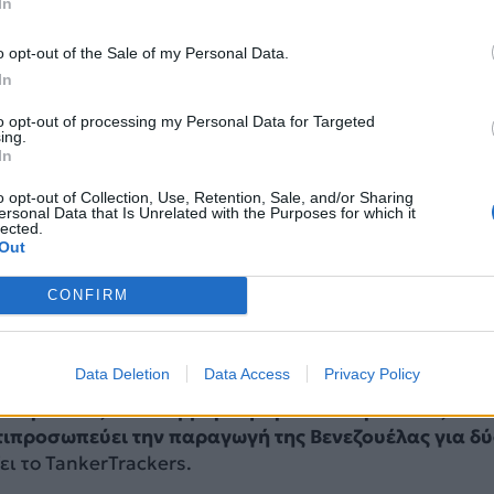
In
o opt-out of the Sale of my Personal Data.
In
to opt-out of processing my Personal Data for Targeted
ing.
In
o opt-out of Collection, Use, Retention, Sale, and/or Sharing
ersonal Data that Is Unrelated with the Purposes for which it
lected.
Out
ειδικευμένη ιστοσελίδα TankerTrackers, το Veronica II
CONFIRM
η Βενεζουέλα στις 3 Ιανουαρίου
, την ίδια ημέρα που
κές δυνάμεις συνέλαβαν τον ηγέτη της Βενεζουέλας
κατά τη διάρκεια μιας θεαματικής επιδρομής.
Data Deletion
Data Access
Privacy Policy
ε περίπου 1,9 εκατομμύριο βαρέλια πετρελαίου,
ιπροσωπεύει την παραγωγή της Βενεζουέλας για δ
ζει το TankerTrackers.