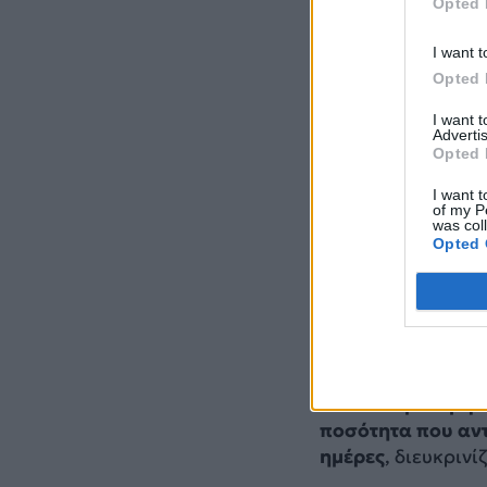
Opted 
I want t
Opted 
I want 
Advertis
Opted 
I want t
of my P
was col
Opted 
Σύμφωνα με την εξ
αναχωρήσει από τ
αμερικανικές ειδι
Νικολάς Μαδούρο 
Το πλοίο μετέφερ
ποσότητα που αντ
ημέρες
, διευκρινί