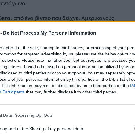
Πεντάγωνο.
εται από ένα βίντεο που δείχνει Αμερικανούς
επιβιβάζονται σε ένα ελικόπτερο και στη συνέχεια να
λοίο.
 -
Do Not Process My Personal Information
eland forward. Distance does not protect you.
to opt-out of the sale, sharing to third parties, or processing of your per
formation for targeted advertising by us, please use the below opt-out s
r selection. Please note that after your opt-out request is processed y
rces conducted a right-of-visit, maritime interdiction 
eing interest-based ads based on personal information utilized by us or
ronica III without incident in the INDOPACOM area of
disclosed to third parties prior to your opt-out. You may separately opt-
losure of your personal information by third parties on the IAB’s list of
. This information may also be disclosed by us to third parties on the
IA
o defy President Trump’s…
pic.twitter.com/Tran3cLR9
Participants
that may further disclose it to other third parties.
War 🇺🇸 (@DeptofWar)
February 15, 2026
l Data Processing Opt Outs
ΔΙΑΦΗΜΙΣΗ
o opt-out of the Sharing of my personal data.