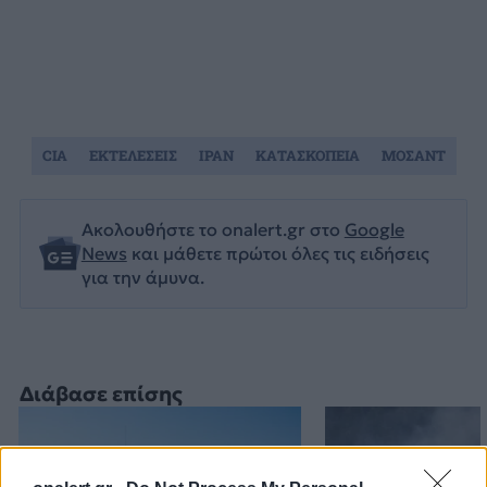
CIA
ΕΚΤΕΛΕΣΕΙΣ
ΙΡΑΝ
ΚΑΤΑΣΚΟΠΕΙΑ
ΜΟΣΑΝΤ
Ακολουθήστε το onalert.gr στο
Google
News
και μάθετε πρώτοι όλες τις ειδήσεις
για την άμυνα.
Διάβασε επίσης