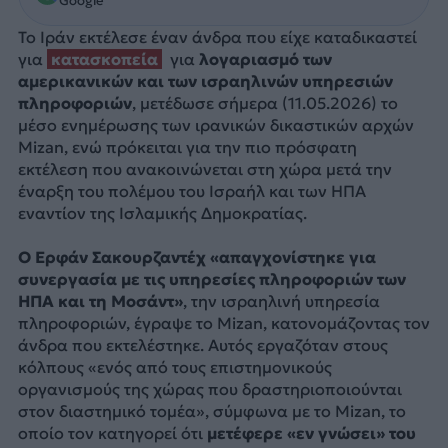
Google
Το Ιράν εκτέλεσε έναν άνδρα που είχε καταδικαστεί
για
κατασκοπεία
για
λογαριασμό των
αμερικανικών και των ισραηλινών υπηρεσιών
πληροφοριών
, μετέδωσε σήμερα (11.05.2026) το
μέσο ενημέρωσης των ιρανικών δικαστικών αρχών
Mizan, ενώ πρόκειται για την πιο πρόσφατη
εκτέλεση που ανακοινώνεται στη χώρα μετά την
έναρξη του πολέμου του Ισραήλ και των ΗΠΑ
εναντίον της Ισλαμικής Δημοκρατίας.
Ο Ερφάν Σακουρζαντέχ «απαγχονίστηκε για
συνεργασία με τις υπηρεσίες πληροφοριών των
ΗΠΑ και τη Μοσάντ»
, την ισραηλινή υπηρεσία
πληροφοριών, έγραψε το Mizan, κατονομάζοντας τον
άνδρα που εκτελέστηκε. Αυτός εργαζόταν στους
κόλπους «ενός από τους επιστημονικούς
οργανισμούς της χώρας που δραστηριοποιούνται
στον διαστημικό τομέα», σύμφωνα με το Mizan, το
οποίο τον κατηγορεί ότι
μετέφερε «εν γνώσει» του