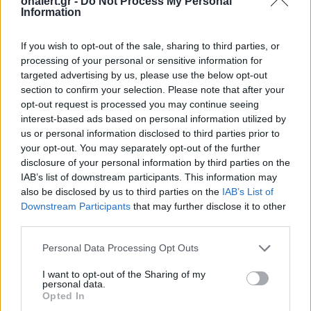
onalert.gr -
Do Not Process My Personal
Information
If you wish to opt-out of the sale, sharing to third parties, or
processing of your personal or sensitive information for
targeted advertising by us, please use the below opt-out
Patriot στη Σαουδική
H «Βαβέλ» των
section to confirm your selection. Please note that after your
Αραβία: Κάθε μήνα
μέσων της
opt-out request is processed you may continue seeing
επαναξιολογείται η
Πυροσβεστικής
interest-based ads based on personal information utilized by
ελληνική παρουσία –
δυστύχημα στη
us or personal information disclosed to third parties prior to
your opt-out. You may separately opt-out of the further
Μήνυμα της Αθήνας στο
συντονισμός κα
disclosure of your personal information by third parties on the
Ριάντ
μοντέλο λειτου
IAB’s list of downstream participants. This information may
also be disclosed by us to third parties on the
IAB’s List of
Downstream Participants
that may further disclose it to other
ΔΙΑΦΗΜΙΣΗ
third parties.
Personal Data Processing Opt Outs
I want to opt-out of the Sharing of my
personal data.
Opted In