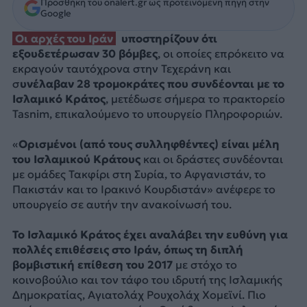
Προσθήκη του onalert.gr ως προτεινόμενη πηγή στην
Google
Οι αρχές του Ιράν
υποστηρίζουν ότι
εξουδετέρωσαν 30 βόμβες
, οι οποίες επρόκειτο να
εκραγούν ταυτόχρονα στην Τεχεράνη και
σ
υνέλαβαν 28 τρομοκράτες που συνδέονται με το
Ισλαμικό Κράτος
, μετέδωσε σήμερα το πρακτορείο
Tasnim, επικαλούμενο το υπουργείο Πληροφοριών.
«
Ορισμένοι (από τους συλληφθέντες) είναι μέλη
του Ισλαμικού Κράτους
και οι δράστες συνδέονται
με ομάδες Τακφίρι στη Συρία, το Αφγανιστάν, το
Πακιστάν και το Ιρακινό Κουρδιστάν» ανέφερε το
υπουργείο σε αυτήν την ανακοίνωσή του.
Το Ισλαμικό Κράτος έχει αναλάβει την ευθύνη για
πολλές επιθέσεις στο Ιράν, όπως τη διπλή
βομβιστική επίθεση του 2017
με στόχο το
κοινοβούλιο και τον τάφο του ιδρυτή της Ισλαμικής
Δημοκρατίας, Αγιατολάχ Ρουχολάχ Χομεϊνί. Πιο