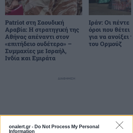
Patriot στη Σαουδική
Ιράν: Οι πέντε
Αραβία: Η στρατηγική της
όροι που θέτει
Αθήνας απέναντι στον
για να ανοίξει 
«επιτήδειο ουδέτερο» –
του Ορμούζ
Συμμαχίες με Ισραήλ,
Ινδία και Εμιράτα
ΔΙΑΦΗΜΙΣΗ
onalert.gr -
Do Not Process My Personal
Information