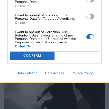
Personal Data.
Opted In
I want to opt-out of processing my
ΚΟΣΜΟΣ
Personal Data for Targeted Advertising.
Ιράν: Καμία συνομιλία με τις ΗΠΑ όσο
Opted In
παραβιάζουν την μεταβατική
I want to opt-out of Collection, Use,
συμφωνία εκεχειρίας
Retention, Sale, and/or Sharing of my
Personal Data that Is Unrelated with the
Ωστόσο, ο Αμπάς Αραγτσί διευκρίνισε ότι
Purposes for which it was collected.
ανταλλάσσονται μηνύματα μεταξύ
Opted Out
διαμεσολαβητών
CONFIRM
9 ΑΥΓ. 2026, 12:27
Data Deletion
Data Access
Privacy Policy