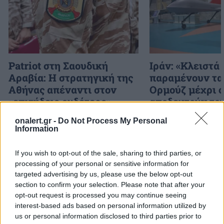
Patriot στη Σαουδική
Ιράν: «Κλειστά
Αραβία: Η στρατηγική της
παραμένουν τα
Αθήνας απέναντι στον
Ορμούζ μέχρι 
«επιτήδειο ουδέτερο» –
αποδεχτούν το
Συμμαχίες με Ισραήλ,
μας»
onalert.gr -
Do Not Process My Personal
Ινδία και Εμιράτα
Information
If you wish to opt-out of the sale, sharing to third parties, or
ΔΙΑΦΗΜΙΣΗ
processing of your personal or sensitive information for
targeted advertising by us, please use the below opt-out
section to confirm your selection. Please note that after your
opt-out request is processed you may continue seeing
interest-based ads based on personal information utilized by
us or personal information disclosed to third parties prior to