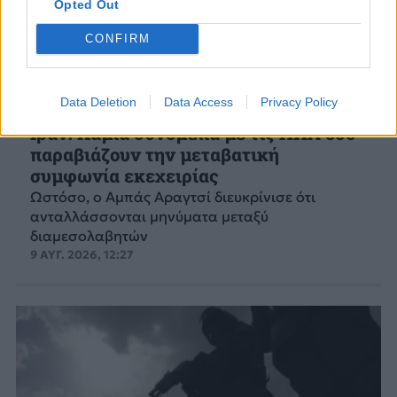
Opted Out
CONFIRM
Data Deletion
Data Access
Privacy Policy
ΚΟΣΜΟΣ
Ιράν: Καμία συνομιλία με τις ΗΠΑ όσο
παραβιάζουν την μεταβατική
συμφωνία εκεχειρίας
Ωστόσο, ο Αμπάς Αραγτσί διευκρίνισε ότι
ανταλλάσσονται μηνύματα μεταξύ
διαμεσολαβητών
9 ΑΥΓ. 2026, 12:27