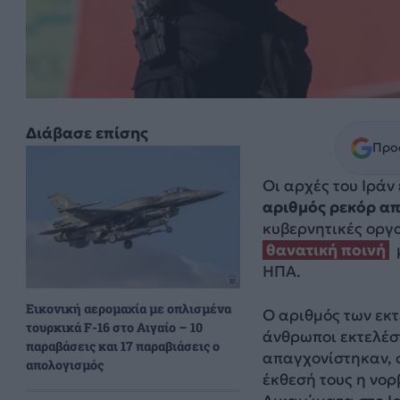
Διάβασε επίσης
Προσ
Οι αρχές του Ιράν
αριθμός ρεκόρ απ
κυβερνητικές οργα
θανατική ποινή
ΗΠΑ.
Εικονική αερομαχία με οπλισμένα
Ο αριθμός των εκ
τουρκικά F-16 στο Αιγαίο – 10
άνθρωποι εκτελέσ
παραβάσεις και 17 παραβιάσεις ο
απαγχονίστηκαν, 
απολογισμός
έκθεσή τους η νο