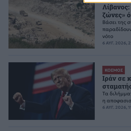
Λίβανος:
ζώνες» ό
Βάσει της 
παραδίδουν
νότο
6 ΑΥΓ. 2026, 
ΚΟΣΜΟΣ
Ιράν σε 
σταματήσ
Τα διλήμμα
η αποφασισ
6 ΑΥΓ. 2026, 1