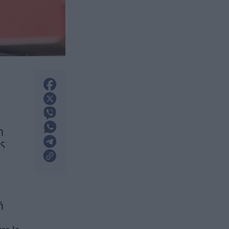
η
ις
ή