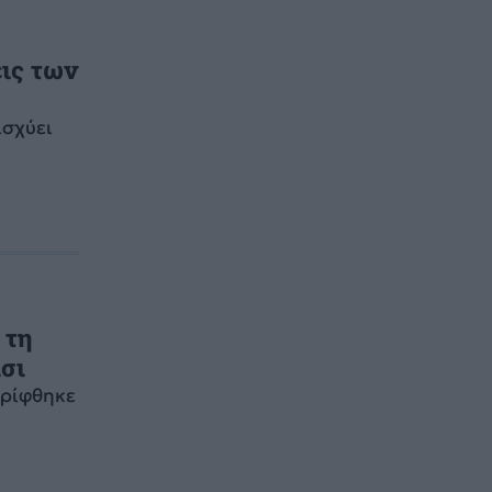
εις των
ισχύει
 τη
ίσι
ρρίφθηκε