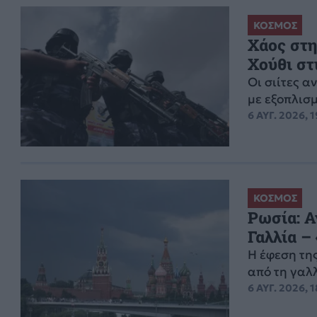
ΚΟΣΜΟΣ
Χάος στη
Χούθι στ
Οι σιίτες α
με εξοπλισμ
6 ΑΥΓ. 2026, 1
ΚΟΣΜΟΣ
Ρωσία: Α
Γαλλία –
Η έφεση τη
από τη γαλ
6 ΑΥΓ. 2026, 