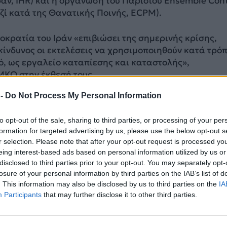
άν, IHR) και η οργάνωση του Παρισιού Ensemble Cont
ζί κατά της Θανατικής Ποινής, ECPM).
οκρατία του Ιράν «επιβιώσει της σημερινής κρίσης,
ίνδυνος οι εκτελέσεις να χρησιμοποιηθούν κατά τρό
ό, ως εργαλείο καταπίεσης και καταστολής»,
ΜΚΟ στην έκθεσή τους.
 -
Do Not Process My Personal Information
-ΜΠΕ
to opt-out of the sale, sharing to third parties, or processing of your per
ΔΙΑΦΗΜΙΣΗ
formation for targeted advertising by us, please use the below opt-out s
r selection. Please note that after your opt-out request is processed y
eing interest-based ads based on personal information utilized by us or
disclosed to third parties prior to your opt-out. You may separately opt-
losure of your personal information by third parties on the IAB’s list of
. This information may also be disclosed by us to third parties on the
IA
Participants
that may further disclose it to other third parties.