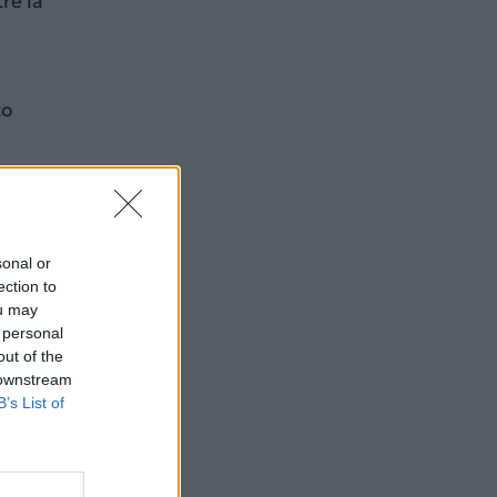
re la
πο
sonal or
ection to
ou may
 personal
out of the
 downstream
B’s List of