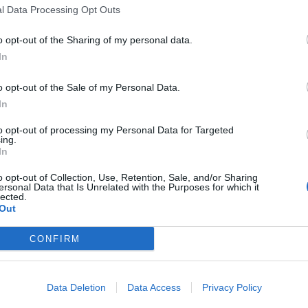
l Data Processing Opt Outs
o opt-out of the Sharing of my personal data.
In
o opt-out of the Sale of my Personal Data.
ΕΚΤΕΛΕΣΕΙΣ
ΘΑΝΑΤΙΚΗ ΠΟΙΝΗ
ΙΡΑΝ
In
to opt-out of processing my Personal Data for Targeted
ing.
In
s
και μάθετε πρώτοι όλες τις ειδήσεις για την άμυνα.
o opt-out of Collection, Use, Retention, Sale, and/or Sharing
ersonal Data that Is Unrelated with the Purposes for which it
lected.
Out
CONFIRM
Data Deletion
Data Access
Privacy Policy